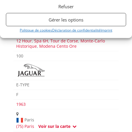
Refuser
2 Tours d'Horloge
,
ASAVE Challenge 65
,
FIA
Historic Hill Climb Championship
,
FIA Rally
Gérer les options
Championship
,
Masters Gentlemen Drivers
,
Le
Mans Classic
,
Sixties Endurance
,
Tour Auto
,
GT
Classic
,
Goodwood Members Meeting
,
Goodwood
Politique de cookies
Déclaration de confidentialité
Imprint
Revival
,
Classic 24 Hour Daytona
,
Sebring Classic
12 Hour
,
Spa 6H
,
Tour de Corse
,
Monte-Carlo
Historique
,
Modena Cento Ore
100
E-TYPE
F
1963
Paris
(75) Paris
Voir sur la carte