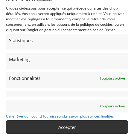
Cliquez ci-dessous pour accepter ce qui précède ou faites des choix
détaillés. Vos choix seront appliqués uniquement à ce site. Vous pouvez
modifier vos réglages à tout moment, y compris le retrait de votre
consentement, en utilisant les boutons de la politique de cookies, ou en
cliquant sur l’onglet de gestion du consentement en bas de l’écran.
Passeports techniques
Statistiques
Passeport
ASN
Numéro
Extrait
Marketing
Passeport
technique
F-7278
international
(PTH)
Fonctionnalités
Toujours activé
Voir l'annonce de
Christophe
Publié: 18 juillet 2026 (il y a 3 semaines)
Toujours activé
AUTO
Gérer {vendor_count} fournisseurs
En savoir plus sur ces finalités
GT Rallye FIA
GT Circuit FIA
Accepter
Grand Tourisme [GT]
GT Circuit