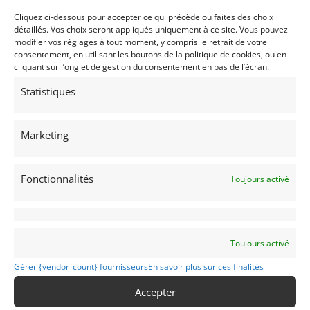
Continuations / Reconstructions
Cliquez ci-dessous pour accepter ce qui précède ou faites des choix
Porsche
détaillés. Vos choix seront appliqués uniquement à ce site. Vous pouvez
modifier vos réglages à tout moment, y compris le retrait de votre
consentement, en utilisant les boutons de la politique de cookies, ou en
cliquant sur l’onglet de gestion du consentement en bas de l’écran.
Statistiques
Marketing
356
Fonctionnalités
Toujours activé
(75) Paris
Voir sur la carte
Modifier mon annonce
Toujours activé
Gérer {vendor_count} fournisseurs
En savoir plus sur ces finalités
Accepter
Obtenir un
Obtenir un tarif
financement ?
d’assurance?