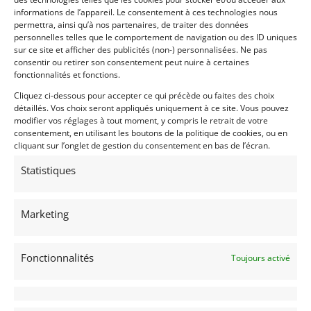
informations de l’appareil. Le consentement à ces technologies nous
permettra, ainsi qu’à nos partenaires, de traiter des données
personnelles telles que le comportement de navigation ou des ID uniques
sur ce site et afficher des publicités (non-) personnalisées. Ne pas
Voir les 76 annonces de
Mecanic Gallery
consentir ou retirer son consentement peut nuire à certaines
fonctionnalités et fonctions.
Publié: 6 septembre 2018 (il y a 8 ans)
Cliquez ci-dessous pour accepter ce qui précède ou faites des choix
AUTO
détaillés. Vos choix seront appliqués uniquement à ce site. Vous pouvez
Continuations / Reconstructions
modifier vos réglages à tout moment, y compris le retrait de votre
Cobra
consentement, en utilisant les boutons de la politique de cookies, ou en
cliquant sur l’onglet de gestion du consentement en bas de l’écran.
Statistiques
Marketing
289
1980
Fonctionnalités
Toujours activé
VILLEFRANCHE/SAÔNE
(69) Rhône
Voir sur la carte