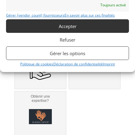
Toujours activé
Gérer {vendor_count} fournisseurs
En savoir plus sur ces finalités
Modifier mon annonce
Accepter
Refuser
Obtenir un
Obtenir un tarif
financement ?
d’assurance?
Bientôt disponible...
Gérer les options
Véhicule non éligible.
Politique de cookies
Déclaration de confidentialité
Imprint
Obtenir une
expertise?