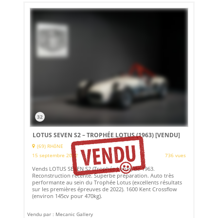
32
LOTUS SEVEN S2 – TROPHÉE LOTUS (1963)
[VENDU]
(69) RHôNE
15 septembre 2022
736 vues
Vends LOTUS SEVEN S2 (Trophée Lotus) de 1963.
Reconstruction récente. Superbe préparation. Auto très
performante au sein du Trophée Lotus (excellents résultats
sur les premières épreuves de 2022). 1600 Kent Crossflow
(environ 145cv pour 470kg).
Vendu par : Mecanic Gallery