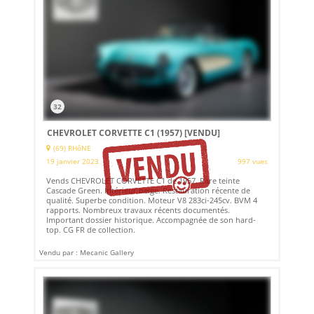
32
CHEVROLET CORVETTE C1 (1957)
[VENDU]
(69) RHôNE
19 janvier 2023
997 vues
Vends CHEVROLET CORVETTE C1 de 1957. Rare teinte
Cascade Green. Intérieur beige. Restauration récente de
qualité. Superbe condition. Moteur V8 283ci-245cv. BVM 4
rapports. Nombreux travaux récents documentés.
Important dossier historique. Accompagnée de son hard-
top. CG FR de collection.
Vendu par : Mecanic Gallery