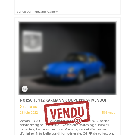
Vendu par : Mecanic Gallery
32
PORSCHE 912 KARMANN COUPÉ (1969)
[VENDU]
(69) RHôNE
23 juin 2022
506 vues
Vends PORSCHE 912 KARMANN COUPE de 1969. Superbe
teinte d'origine Ossi Blue. Exemplaire matching numbers.
Expertise, factures, certificat Porsche, carnet d'entretien
d'origine. Très belle condition générale. CG FR de collection.