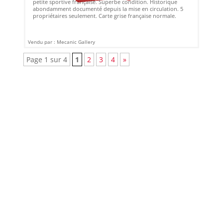
petite sportive française. Superbe condition. Historique
abondamment documenté depuis la mise en circulation. 5
propriétaires seulement. Carte grise française normale.
Vendu par : Mecanic Gallery
Page 1 sur 4
1
2
3
4
»