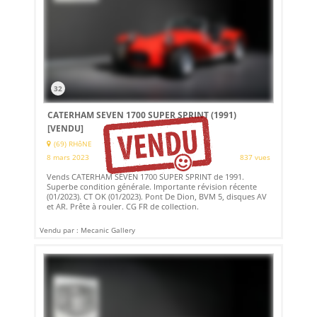
32
CATERHAM SEVEN 1700 SUPER SPRINT (1991)
[VENDU]
(69) RHôNE
8 mars 2023
837 vues
Vends CATERHAM SEVEN 1700 SUPER SPRINT de 1991.
Superbe condition générale. Importante révision récente
(01/2023). CT OK (01/2023). Pont De Dion, BVM 5, disques AV
et AR. Prête à rouler. CG FR de collection.
Vendu par : Mecanic Gallery