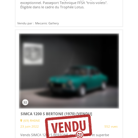
exceptionnel. Passeport Technique FFSA "trois-volets".
Éligible dans le cadre du Trophée Lotus.
Vendu par : Mecanic Gallery
32
SIMCA 1200 S BERTONE (1970)
[VENDU]
(69) RHôNE
23 juin 2022
552 vues
Vends SIMCA 1200 S BERTONE de 1970. Rare et superbe