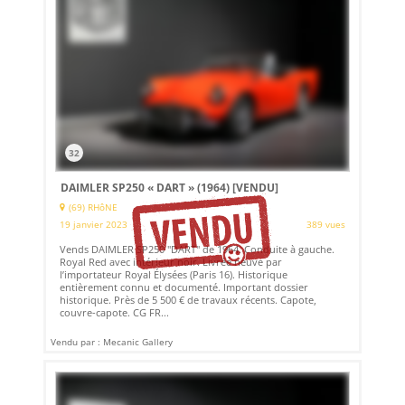
32
DAIMLER SP250 « DART » (1964)
[VENDU]
(69) RHôNE
19 janvier 2023
389 vues
Vends DAIMLER SP250 "DART" de 1964. Conduite à gauche.
Royal Red avec intérieur noir. Livrée neuve par
l’importateur Royal Élysées (Paris 16). Historique
entièrement connu et documenté. Important dossier
historique. Près de 5 500 € de travaux récents. Capote,
couvre-capote. CG FR...
Vendu par : Mecanic Gallery