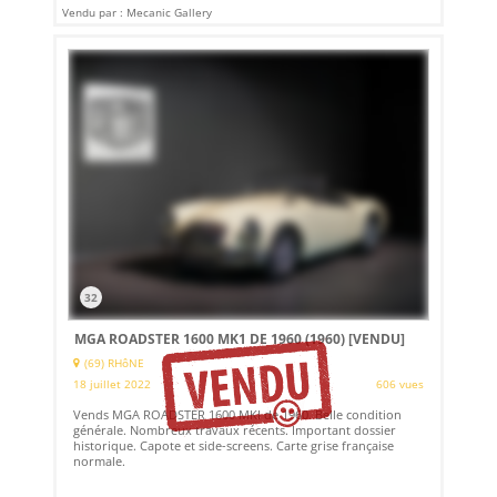
Vendu par : Mecanic Gallery
32
MGA ROADSTER 1600 MK1 DE 1960 (1960)
[VENDU]
(69) RHôNE
18 juillet 2022
606 vues
Vends MGA ROADSTER 1600 MKI de 1960. Belle condition
générale. Nombreux travaux récents. Important dossier
historique. Capote et side-screens. Carte grise française
normale.