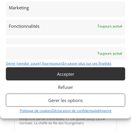
Vendu par : Mecanic Gallery
Marketing
Fonctionnalités
Toujours activé
Toujours activé
Gérer {vendor_count} fournisseurs
En savoir plus sur ces finalités
Accepter
32
Refuser
PEUGEOT 205 CTI (1986)
[VENDU]
(69) RHôNE
2 septembre 2022
952 vues
Gérer les options
Vends PEUGEOT 205 CTI de 1986. Rouge Ecarlate. Origine
Politique de cookies
Déclaration de confidentialité
Imprint
suisse. L'une des premières CTI fabriquées. Nombreux
travaux de restauration récents. Carnets d'origine (y
compris le carnet d'entretien). CT OK (Juillet 2022). CG FR
normale. La cheffe de file des Youngtimers.