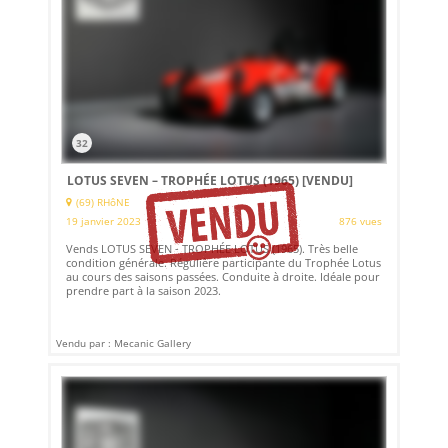
32
LOTUS SEVEN – TROPHÉE LOTUS (1965)
[VENDU]
(69) RHôNE
19 janvier 2023
876 vues
Vends LOTUS SEVEN - TROPHÉE LOTUS (1965). Très belle
condition générale. Régulière participante du Trophée Lotus
au cours des saisons passées. Conduite à droite. Idéale pour
prendre part à la saison 2023.
Vendu par : Mecanic Gallery