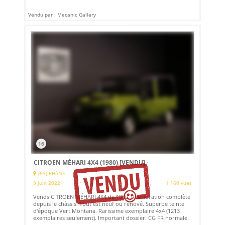
Vendu par : Mecanic Gallery
16
CITROEN MÉHARI 4X4 (1980)
[VENDU]
(69) RHôNE
9 juin 2022
1 160 vues
Vends CITROEN MÉHARI 4X4 de 1980. Restauration complète
depuis le châssis. Tout est neuf ou rénové. Superbe teinte
d'époque Vert Montana. Rarissime exemplaire 4x4 (1213
exemplaires seulement). Important dossier. CG FR normale.