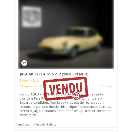
32
JAGUAR TYPE-E S1.5 2+2 (1968)
[VENDU]
(69) RHôNE
13 septembre 2022
556 vues
Vends JAGUAR TYPE-E S1.5 2+2 de 1968. Superbe teinte
d’origine Pale Primrose Yellow. « Matching numbers ».
Superbe condition. Nombreux travaux de restauration
récents. Important dossier historique (nombreuses factures,
certificat Jaguar, photos additionnelles…). Dernier entretien
effectué en...
Vendu par : Mecanic Gallery