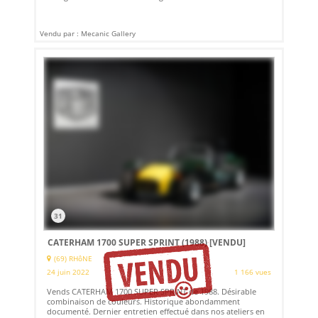
Vendu par : Mecanic Gallery
31
CATERHAM 1700 SUPER SPRINT (1988)
[VENDU]
(69) RHôNE
24 juin 2022
1 166 vues
Vends CATERHAM 1700 SUPER SPRINT de 1988. Désirable
combinaison de couleurs. Historique abondamment
documenté. Dernier entretien effectué dans nos ateliers en