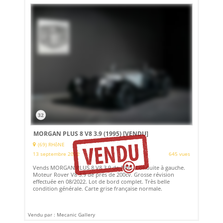
32
MORGAN PLUS 8 V8 3.9 (1995)
[VENDU]
(69) RHôNE
13 septembre 2022
645 vues
Vends MORGAN PLUS 8 V8 3.9 de 1995. Conduite à gauche.
Moteur Rover V8 3.9 de près de 200cv. Grosse révision
effectuée en 08/2022. Lot de bord complet. Très belle
condition générale. Carte grise française normale.
Vendu par : Mecanic Gallery