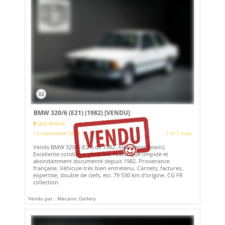
32
BMW 320/6 (E21) (1982)
[VENDU]
(69) RHôNE
13 septembre 2022
1 017 vues
Vends BMW 320/6 (E21) de 1982. Alpinweiss (blanc).
Excellente condition générale. Historique limpide et
abondamment documenté depuis 1982. Provenance
française. Véhicule très bien entretenu. Carnets, factures,
expertise, double de clefs, etc. 79 530 km d’origine. CG FR
collection.
Vendu par : Mecanic Gallery