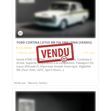
32
FORD CORTINA LOTUS MK FIA 1966 (1966)
[VENDU]
(69) RHôNE
13 février 2023
1 377 vues
Vends FORD CORTINA LOTUS Mk1 FIA de 1966. Conduite à
droite. Superbe préparation à la compétition. Passeport FIA
à jour (Période F). Important dossier historique. Eligibilité
XXL (Tour Auto, U2TC, Spa 6 Hours...).
Vendu par : Mecanic Gallery