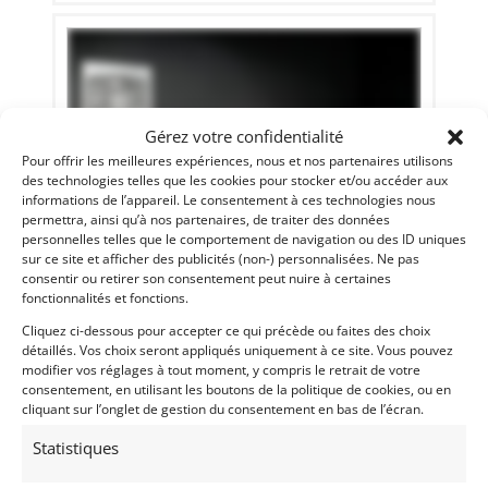
Gérez votre confidentialité
Pour offrir les meilleures expériences, nous et nos partenaires utilisons
des technologies telles que les cookies pour stocker et/ou accéder aux
informations de l’appareil. Le consentement à ces technologies nous
permettra, ainsi qu’à nos partenaires, de traiter des données
personnelles telles que le comportement de navigation ou des ID uniques
sur ce site et afficher des publicités (non-) personnalisées. Ne pas
32
consentir ou retirer son consentement peut nuire à certaines
fonctionnalités et fonctions.
MORRIS MINI VAN (1978)
[VENDU]
Cliquez ci-dessous pour accepter ce qui précède ou faites des choix
(69) RHôNE
détaillés. Vos choix seront appliqués uniquement à ce site. Vous pouvez
2 septembre 2022
541 vues
modifier vos réglages à tout moment, y compris le retrait de votre
Vends MORRIS MINI VAN de 1978. Véhicule entièrement
consentement, en utilisant les boutons de la politique de cookies, ou en
restauré récemment depuis le châssis. Tout est neuf ou
cliquant sur l’onglet de gestion du consentement en bas de l’écran.
rénové. Présentation très soignée. Superbe combinaison de
couleurs. Rarissime modèle Van (utilitaire) collector. Idéal
Statistiques
pour faire la promotion de votre marque. CG FR normale.