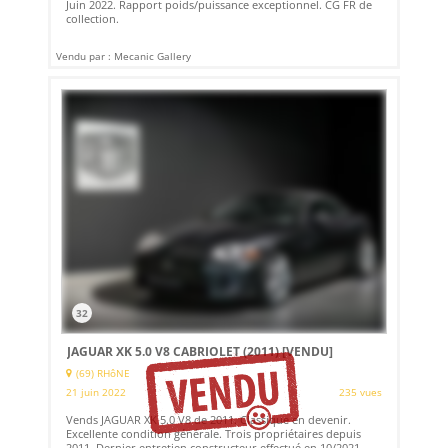
Juin 2022. Rapport poids/puissance exceptionnel. CG FR de
collection.
Vendu par : Mecanic Gallery
32
JAGUAR XK 5.0 V8 CABRIOLET (2011)
[VENDU]
(69) RHôNE
21 juin 2022
235 vues
Vends JAGUAR XK 5.0 V8 de 2011. Classique en devenir.
Excellente condition générale. Trois propriétaires depuis
2011. Dernier entretien constructeur effectué en 10/2021.