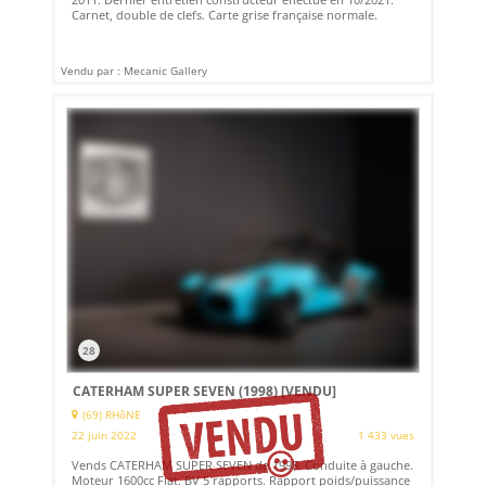
Carnet, double de clefs. Carte grise française normale.
Vendu par : Mecanic Gallery
28
CATERHAM SUPER SEVEN (1998)
[VENDU]
(69) RHôNE
22 juin 2022
1 433 vues
Vends CATERHAM SUPER SEVEN de 1998. Conduite à gauche.
Moteur 1600cc Fiat. BV 5 rapports. Rapport poids/puissance