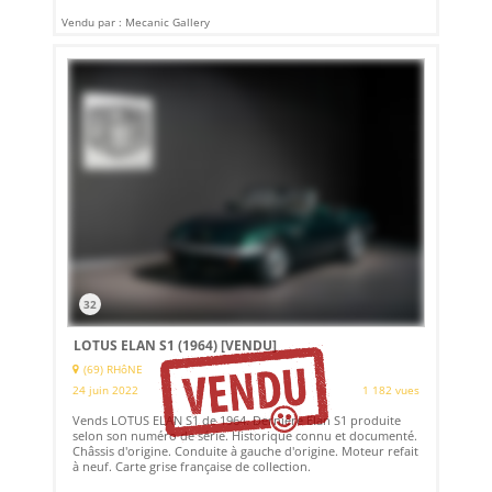
Vendu par : Mecanic Gallery
32
LOTUS ELAN S1 (1964)
[VENDU]
(69) RHôNE
24 juin 2022
1 182 vues
Vends LOTUS ELAN S1 de 1964. Dernière Elan S1 produite
selon son numéro de série. Historique connu et documenté.
Châssis d'origine. Conduite à gauche d'origine. Moteur refait
à neuf. Carte grise française de collection.