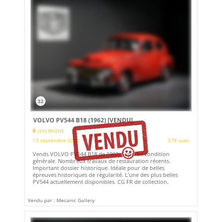
32
VOLVO PV544 B18 (1962)
[VENDU]
(69) RHôNE
13 septembre 2022
578 vues
Vends VOLVO PV544 B18 de 1962. Superbe condition
générale. Nombreux travaux de restauration récents.
Important dossier historique. Idéale pour de belles
épreuves historiques de régularité. L’une des plus belles
PV544 actuellement disponibles. CG FR de collection.
Vendu par : Mecanic Gallery