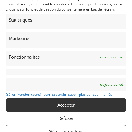
Continuations / Reconstructions
consentement, en utilisant les boutons de la politique de cookies, ou en
Cobra
cliquant sur l’onglet de gestion du consentement en bas de l’écran.
Statistiques
Marketing
COBRA
1966
Fonctionnalités
Toujours activé
Modifier mon annonce
Toujours activé
Gérer {vendor_count} fournisseurs
En savoir plus sur ces finalités
Obtenir un
Obtenir un tarif
financement ?
d’assurance?
Accepter
Bientôt disponible...
Véhicule non éligible.
Refuser
Gérer les options