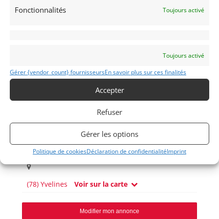
Fonctionnalités
Publié: 23 avril 2017 (il y a 9 ans)
Toujours activé
Voitures de collection
Italiennes
Toujours activé
Gérer {vendor_count} fournisseurs
En savoir plus sur ces finalités
Accepter
sur la marque
Refuser
Gérer les options
GIULIA
1967
Politique de cookies
Déclaration de confidentialité
Imprint
(78) Yvelines
Voir sur la carte
Modifier mon annonce