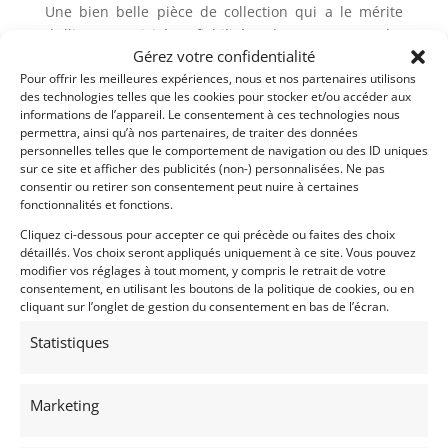
Une bien belle pièce de collection qui a le mérite
d’allier spotivité, fiabilité dans une robe
Gérez votre confidentialité
indémoodable
Pour offrir les meilleures expériences, nous et nos partenaires utilisons
des technologies telles que les cookies pour stocker et/ou accéder aux
Demandez une expertise de ce modèle
informations de l’appareil. Le consentement à ces technologies nous
permettra, ainsi qu’à nos partenaires, de traiter des données
personnelles telles que le comportement de navigation ou des ID uniques
sur ce site et afficher des publicités (non-) personnalisées. Ne pas
Partager cette annonce
consentir ou retirer son consentement peut nuire à certaines
fonctionnalités et fonctions.
Cliquez ci-dessous pour accepter ce qui précède ou faites des choix
détaillés. Vos choix seront appliqués uniquement à ce site. Vous pouvez
modifier vos réglages à tout moment, y compris le retrait de votre
consentement, en utilisant les boutons de la politique de cookies, ou en
cliquant sur l’onglet de gestion du consentement en bas de l’écran.
Statistiques
Marketing
Voir les 6 annonces de
GT-Vintage