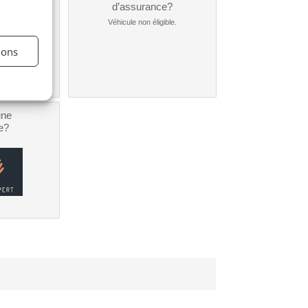
nt ?
d’assurance?
nible...
Véhicule non éligible.
ions
une
e?