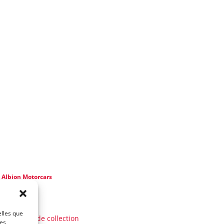
e
Albion Motorcars
 2 ans)
AUTO
elles que
Voitures de collection
ces