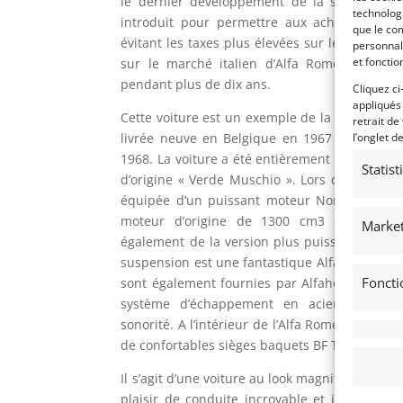
le dernier développement de la série Giulie
technologi
introduit pour permettre aux acheteurs de
que le com
évitant les taxes plus élevées sur les modèles
personnal
et fonctio
sur le marché italien d’Alfa Romeo. La GT 
pendant plus de dix ans.
Cliquez ci
appliqués
Cette voiture est un exemple de la première sér
retrait de
livrée neuve en Belgique en 1967 et immatric
l’onglet d
1968. La voiture a été entièrement restaurée 
Statis
d’origine « Verde Muschio ». Lors de la restau
équipée d’un puissant moteur Nord de 2,0 li
moteur d’origine de 1300 cm3 est toujours
Market
également de la version plus puissante de 2,
suspension est une fantastique Alfaholics Fast
Foncti
sont également fournies par Alfaholics. Les f
système d’échappement en acier inoxydable
sonorité. A l’intérieur de l’Alfa Romeo, un mag
de confortables sièges baquets BF Torino.
Il s’agit d’une voiture au look magnifique – trè
plaisir de conduite incroyable et incarne pa