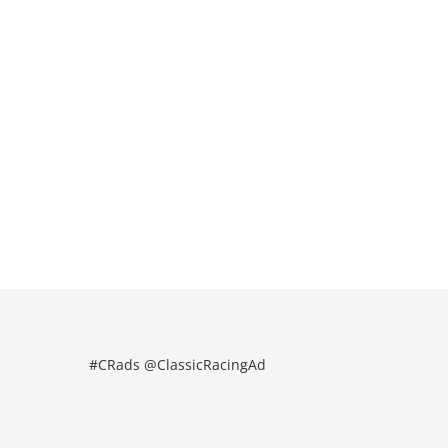
#CRads @ClassicRacingAd