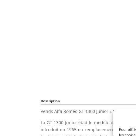
Description
Vends Alfa Romeo GT 1300 Junior « Scalino » d
La GT 1300 Junior était le modèle d’entrée d
introduit en 1965 en remplacement de la Giuli
Pour offri
les cooki