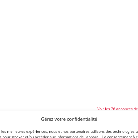
Voir les 76 annonces d
e 1968.
Gérez votre confidentialité
Publié: 26 avril 2024 (il y a
e gamme des coupés Alfa Romeo. Il a été
Catégorie :
a Sprint 1600 de la série 101, qui était
r les meilleures expériences, nous et nos partenaires utilisons des technologies t
es pour stocker et/ou accéder aux informations de l’appareil. Le consentement à 