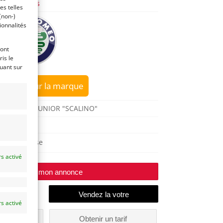
Italiennes
es telles
(non-)
ionnalités
ront
is le
quant sur
sur la marque
GT 1300 JUNIOR "SCALINO"
1968
Temse
s activé
Modifier mon annonce
s activé
un
Obtenir un tarif