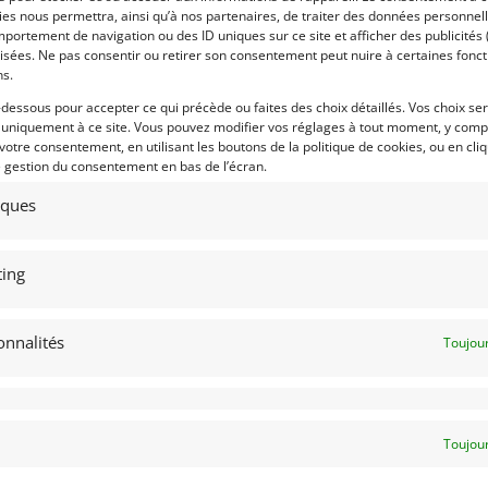
tta Sprint. Le moteur plus petit a été
es nous permettra, ainsi qu’à nos partenaires, de traiter des données personnell
 choisir un coupé Alfa Romeo tout en
portement de navigation ou des ID uniques sur ce site et afficher des publicités 
Marque :
 à plus grande cylindrée, en particulier
isées. Ne pas consentir ou retirer son consentement peut nuire à certaines fonct
ns.
1300 Junior est restée en production
-dessous pour accepter ce qui précède ou faites des choix détaillés. Vos choix se
 uniquement à ce site. Vous pouvez modifier vos réglages à tout moment, y compr
ie, avec le capot « Scalino ». Elle a été
 votre consentement, en utilisant les boutons de la politique de cookies, ou en cli
ulée pour la première fois le 16 avril
e gestion du consentement en bas de l’écran.
en 2018-2019, et peinte dans sa couleur
tiques
ration professionnelle, la voiture a été
Modèle :
tres développant 152 ch (mais le bloc
 présent). L’essieu arrière provient
Année :
ing
0 litres et comprend un LSD d’usine. La
Lieu :
 Road Stage 1, et les roues de style GTA
onnalités
reins ont également été améliorés et le
Toujour
 Alfaholics garantit une excellente
nifique volant GTA est installé ainsi que
Toujour
s proche de la célèbre GTA – qui offre un
Obtenir 
rfaitement le slogan « cuore sportivo »