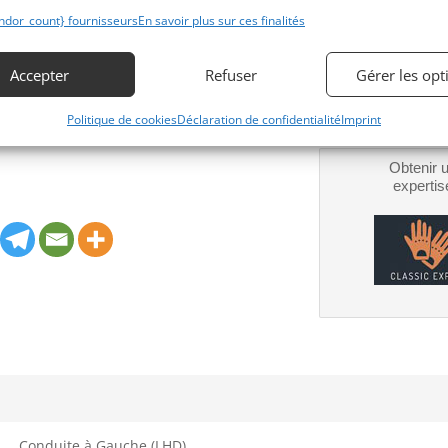
financeme
s à la recherche d’une véritable voiture
ndor_count} fournisseurs
En savoir plus sur ces finalités
Bientôt dispo
glorieuse Alfa Romeo devrait figurer sur
ntie lors de tout événement de voitures
Accepter
Refuser
Gérer les opt
s premiers kilomètres !
Politique de cookies
Déclaration de confidentialité
Imprint
Obtenir 
expertis
Conduite à Gauche (LHD)