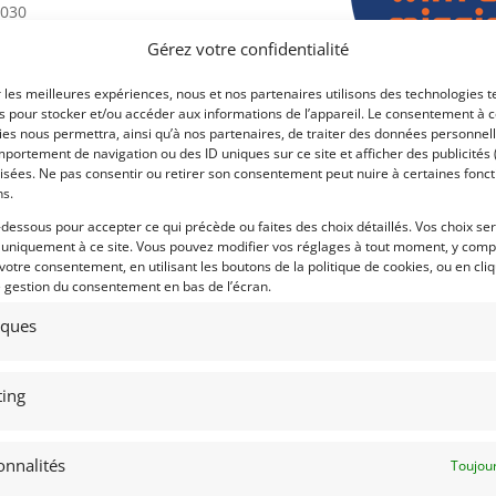
2030
Gérez votre confidentialité
 battre les M3 en termes de vitesse, de
r les meilleures expériences, nous et nos partenaires utilisons des technologies t
es pour stocker et/ou accéder aux informations de l’appareil. Le consentement à 
on.
es nous permettra, ainsi qu’à nos partenaires, de traiter des données personnell
Voir les 132 annonces 
ort avec une approche de l’argent sans
portement de navigation ou des ID uniques sur ce site et afficher des publicités 
isées. Ne pas consentir ou retirer son consentement peut nuire à certaines fonct
Publié: 23 juillet 2023 (il y
ns.
rie a été décapée à l’eau et soudée, des
Catégorie :
-dessous pour accepter ce qui précède ou faites des choix détaillés. Vos choix se
.
 uniquement à ce site. Vous pouvez modifier vos réglages à tout moment, y compr
 votre consentement, en utilisant les boutons de la politique de cookies, ou en cli
e gestion du consentement en bas de l’écran.
 sur le simulateur de course.
Marque :
tiques
i offre l’avantage supplémentaire d’un
ing
mmé M. Paul Welther de Easy-Tech, Pays-
Modèle :
Année :
onnalités
Toujour