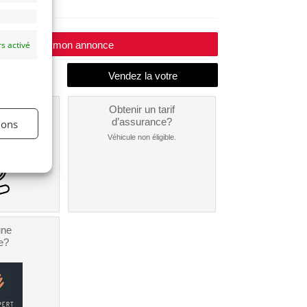
Modifier mon annonce
s activé
un
Obtenir un tarif
nt ?
d’assurance?
ions
nible...
Véhicule non éligible.
une
e?