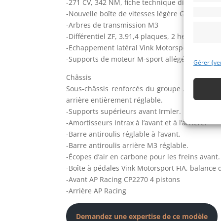
-271 CV, 342 NM, fiche technique disponible. 
-Nouvelle boîte de vitesses légère GR homologu
-Arbres de transmission M3
-Différentiel ZF, 3.91,4 plaques, 2 heures
-Echappement latéral Vink Motorsport personn
-Supports de moteur M-sport allégés sur mesu
Gérer {ve
Châssis
Sous-châssis renforcés du groupe A, entièrem
arrière entièrement réglable.
-Supports supérieurs avant Irmler.
-Amortisseurs Intrax à l’avant et à l’arrière.
-Barre antiroulis réglable à l’avant.
-Barre antiroulis arrière M3 réglable.
-Écopes d’air en carbone pour les freins avant.
-Boîte à pédales Vink Motorsport FIA, balance 
-Avant AP Racing CP2270 4 pistons
-Arrière AP Racing
Demandez une expertise de ce modèle