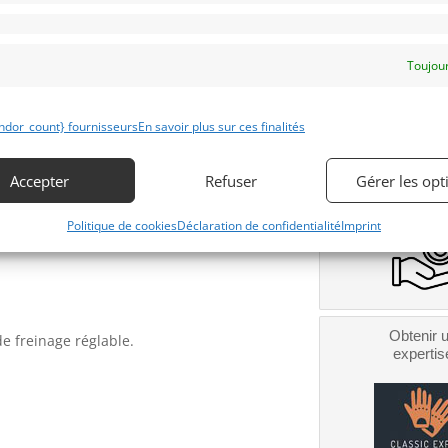
Lieu :
Temps d’essai seulement.
ée FIA. 0 heures .
Toujour
alisé.
re.
ndor_count} fournisseurs
En savoir plus sur ces finalités
Obtenir 
financeme
ent unibolt, carrossage avant réglable,
Accepter
Refuser
Gérer les opt
Bientôt dispo
Politique de cookies
Déclaration de confidentialité
Imprint
Obtenir 
de freinage réglable.
expertis