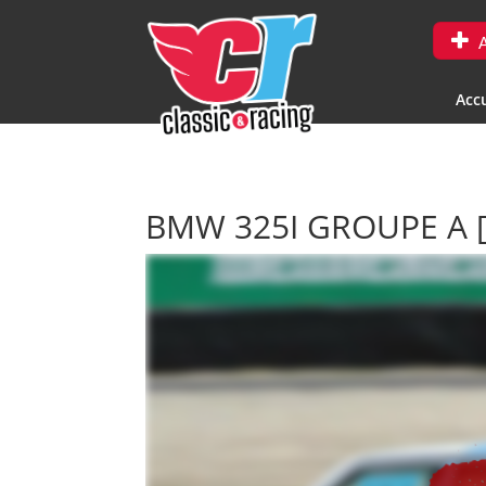
A
Accu
BMW 325I GROUPE A