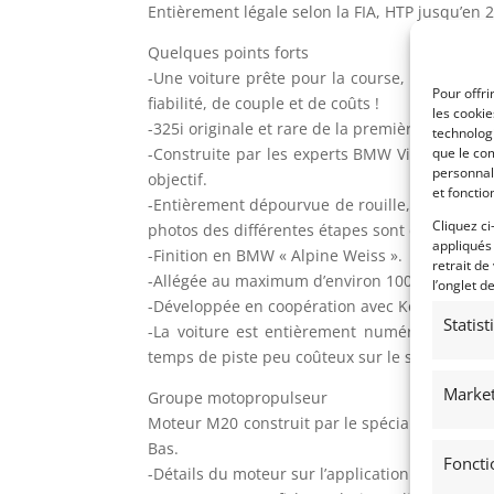
Entièrement légale selon la FIA, HTP jusqu’en 
Quelques points forts
-Une voiture prête pour la course, capable de
Pour offri
fiabilité, de couple et de coûts !
les cooki
-325i originale et rare de la première générati
technologi
-Construite par les experts BMW Vink Motorsp
que le com
personnal
objectif.
et fonctio
-Entièrement dépourvue de rouille, la carrosse
Cliquez ci
photos des différentes étapes sont disponibles
appliqués
-Finition en BMW « Alpine Weiss ».
retrait de
-Allégée au maximum d’environ 1000 kg.
l’onglet d
-Développée en coopération avec Kevin Abbring
Statis
-La voiture est entièrement numérisée, ce qu
temps de piste peu coûteux sur le simulateur.
Market
Groupe motopropulseur
Moteur M20 construit par le spécialiste reno
Bas.
Foncti
-Détails du moteur sur l’application