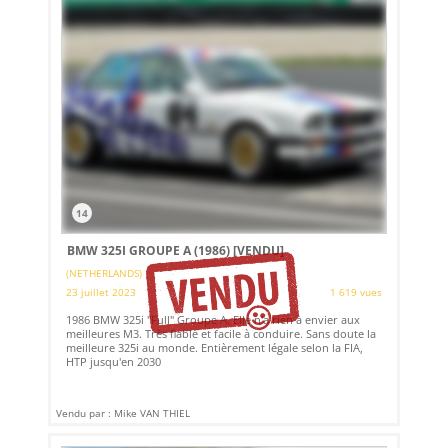
14
BMW 325I GROUPE A (1986)
[VENDU]
(NETHERLANDS)
23 juillet 2023
1 619 vues
1986 BMW 325i "Full" Groupe A. Elle n'a rien à envier aux
meilleures M3. Très fiable et facile à conduire. Sans doute la
meilleure 325i au monde. Entièrement légale selon la FIA,
HTP jusqu'en 2030
Vendu par : Mike VAN THIEL