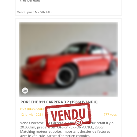
très bel état!
Vendu par : MY VINTAGE
36
PORSCHE 911 CARRERA 3.2 (1986)
[VENDU]
HUY (BELGIQUE)
12 janvier 2021
777 vues
Vends Porsche 911 Carrera 3.2 de 1986. Moteur refait il y a
20.000km, préparé par OFSKY PERFORMANCE, 286cv.
Matching moteur et boîte, important dossier de factures
avec le véhicule, carnet d’entretien complet.