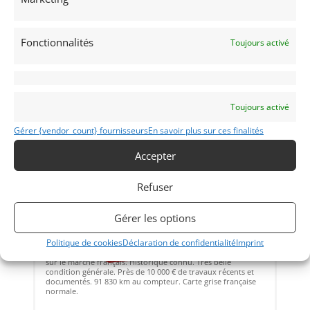
Vendu par : Mecanic Gallery
Fonctionnalités
Toujours activé
Toujours activé
Gérer {vendor_count} fournisseurs
En savoir plus sur ces finalités
Accepter
32
Refuser
FORD SIERRA RS COSWORTH (1986)
[VENDU]
Gérer les options
(69) RHôNE
13 avril 2022
1 056 vues
Politique de cookies
Déclaration de confidentialité
Imprint
Vends FORD SIERRA RS COSWORTH de 1986. Livrée neuve
sur le marché français. Historique connu. Très belle
condition générale. Près de 10 000 € de travaux récents et
documentés. 91 830 km au compteur. Carte grise française
normale.