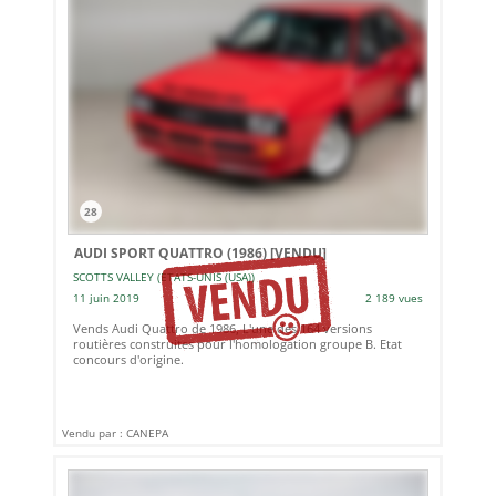
28
AUDI SPORT QUATTRO (1986)
[VENDU]
SCOTTS VALLEY (ETATS-UNIS (USA))
11 juin 2019
2 189 vues
Vends Audi Quattro de 1986, L'une des 164 versions
routières construites pour l'homologation groupe B. Etat
concours d'origine.
Vendu par : CANEPA