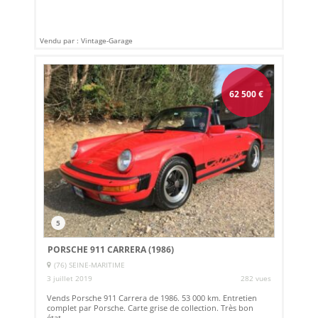
Vendu par : Vintage-Garage
62 500
€
5
PORSCHE 911 CARRERA (1986)
(76) SEINE-MARITIME
3 juillet 2019
282 vues
Vends Porsche 911 Carrera de 1986. 53 000 km. Entretien
complet par Porsche. Carte grise de collection. Très bon
état.