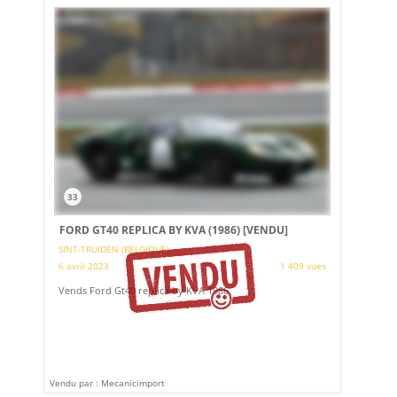
33
FORD GT40 REPLICA BY KVA (1986)
[VENDU]
SINT-TRUIDEN (BELGIQUE)
6 avril 2023
1 409 vues
Vends Ford Gt40 replica by KVA 1986.
Vendu par : Mecanicimport