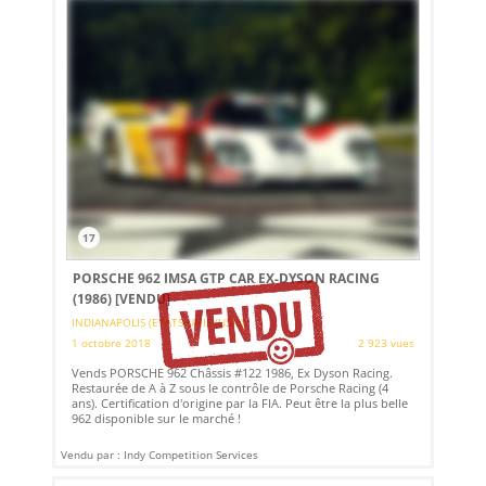
17
PORSCHE 962 IMSA GTP CAR EX-DYSON RACING
(1986)
[VENDU]
INDIANAPOLIS (ETATS-UNIS (USA))
1 octobre 2018
2 923 vues
Vends PORSCHE 962 Châssis #122 1986, Ex Dyson Racing.
Restaurée de A à Z sous le contrôle de Porsche Racing (4
ans). Certification d'origine par la FIA. Peut être la plus belle
962 disponible sur le marché !
Vendu par : Indy Competition Services