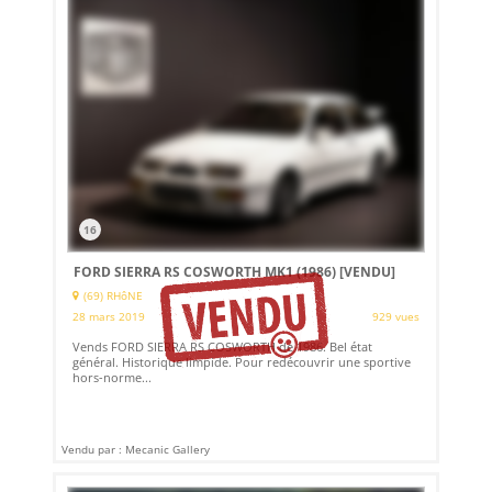
16
FORD SIERRA RS COSWORTH MK1 (1986)
[VENDU]
(69) RHôNE
28 mars 2019
929 vues
Vends FORD SIERRA RS COSWORTH de 1986. Bel état
général. Historique limpide. Pour redécouvrir une sportive
hors-norme...
Vendu par : Mecanic Gallery