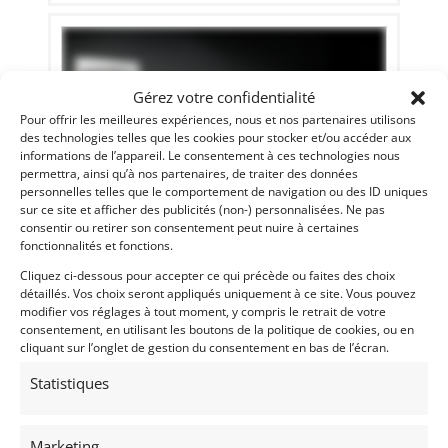
Gérez votre confidentialité
Pour offrir les meilleures expériences, nous et nos partenaires utilisons
des technologies telles que les cookies pour stocker et/ou accéder aux
informations de l’appareil. Le consentement à ces technologies nous
permettra, ainsi qu’à nos partenaires, de traiter des données
personnelles telles que le comportement de navigation ou des ID uniques
sur ce site et afficher des publicités (non-) personnalisées. Ne pas
consentir ou retirer son consentement peut nuire à certaines
fonctionnalités et fonctions.
32
Cliquez ci-dessous pour accepter ce qui précède ou faites des choix
PEUGEOT 205 CTI (1986)
[VENDU]
détaillés. Vos choix seront appliqués uniquement à ce site. Vous pouvez
(69) RHôNE
modifier vos réglages à tout moment, y compris le retrait de votre
consentement, en utilisant les boutons de la politique de cookies, ou en
2 septembre 2022
950 vues
cliquant sur l’onglet de gestion du consentement en bas de l’écran.
Vends PEUGEOT 205 CTI de 1986. Rouge Ecarlate. Origine
suisse. L'une des premières CTI fabriquées. Nombreux
Statistiques
travaux de restauration récents. Carnets d'origine (y
compris le carnet d'entretien). CT OK (Juillet 2022). CG FR
normale. La cheffe de file des Youngtimers.
Marketing