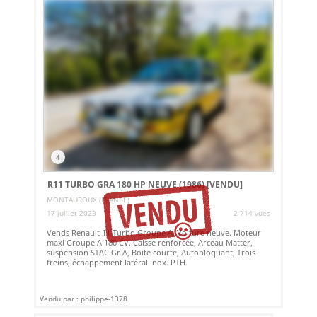
4
R11 TURBO GRA 180 HP NEUVE (1986)
[VENDU]
MONTAUROUX (FRANCE)
17 juillet 2023
2 714 vues
Vends Renault 11 Turbo Groupe A. Voiture neuve. Moteur
maxi Groupe A 180 CV. Caisse renforcée, Arceau Matter,
suspension STAC Gr A, Boite courte, Autobloquant, Trois
freins, échappement latéral inox. PTH.
Vendu par : philippe-1378