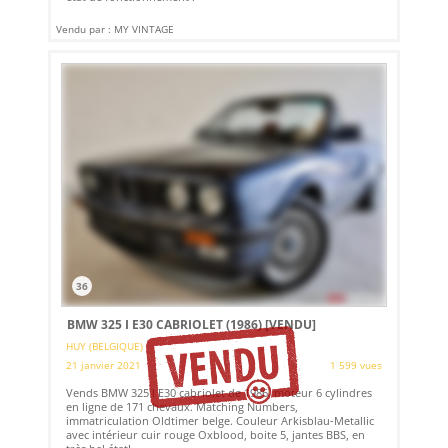
Vendu par : MY VINTAGE
36
BMW 325 I E30 CABRIOLET (1986)
[VENDU]
HUY (BELGIQUE)
21 janvier 2021
1 599 vues
Vends BMW 325 I E30 cabriolet de 1986, moteur 6 cylindres
en ligne de 171 chevaux. Matching Numbers,
immatriculation Oldtimer belge. Couleur Arkisblau-Metallic
avec intérieur cuir rouge Oxblood, boite 5, jantes BBS, en