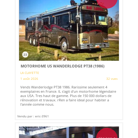
23
MOTORHOME US WANDERLODGE PT38 (1986)
LA CLAYETTE
1 août 2026
32 vues
Vends Wanderlodge PT38 1986. Rarissime seulement 4
exemplaires en France. IL s'agit d'un motorhome légendaire
aux USA. Tres haut de gamme. Plus de 150 000 dollars de
rénovation et travaux. rRen a faire ideal pour habiter a
l'année comme nous.
Vendu par : eric-3961