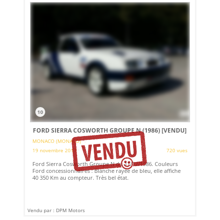
10
FORD SIERRA COSWORTH GROUPE N (1986)
[VENDU]
MONACO (MONACO)
19 novembre 2017
720 vues
Ford Sierra Cosworth Groupe N du 11/12/1986. Couleurs
Ford concessionnaires : Blanche rayée de bleu, elle affiche
40 350 Km au compteur. Très bel état.
Vendu par : DPM Motors