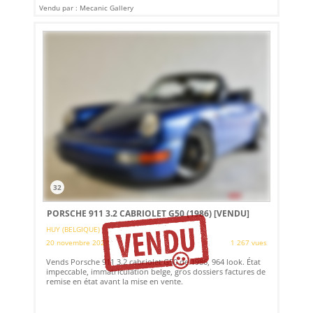
Vendu par : Mecanic Gallery
32
PORSCHE 911 3.2 CABRIOLET G50 (1986)
[VENDU]
HUY (BELGIQUE)
20 novembre 2021
1 267 vues
Vends Porsche 911 3.2 cabriolet G50 de 1986, 964 look. État
impeccable, immatriculation belge, gros dossiers factures de
remise en état avant la mise en vente.