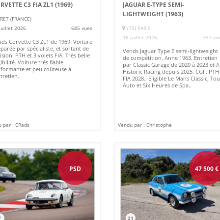
RVETTE C3 FIA ZL1 (1969)
JAGUAR E-TYPE SEMI-
LIGHTWEIGHT (1963)
RET (FRANCE)
juillet 2026
685 vues
(75) PARIS
18 juillet 2026
397 vu
ds Corvette C3 ZL1 de 1969. Voiture
parée par spécialiste, et sortant de
Vends Jaguar Type E semi-lightweight
ision. PTH et 3 volets FIA. Très belle
de compétition. Anne 1963. Entretien
gibilité. Voiture très fiable
par Classic Garage de 2020 à 2023 et 
formante et peu coûteuse à
Historic Racing depuis 2025. CGF. PTH
ntretien.
FIA 2028.. Eligible Le Mans Classic, To
Auto et Six Heures de Spa..
 par : CRads
Vendu par : Christophe
PSD
47 500
€
7
21