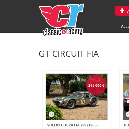
A
Accu
GT CIRCUIT FIA
295 000
€
15
4
SHELBY COBRA FIA 289 (1965)
PO