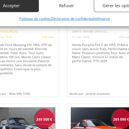
Accepter
Refuser
Gérer les opt
9
3
Politique de cookies
Déclaration de confidentialité
Imprint
RD MUSTANG FIA 1965 (1965)
PORSCHE PRÉ A (1955)
ETHERLANDS)
SAINTE MAXIME (FRANCE)
mai 2026
318 vues
21 mai 2026
220 vu
ds Ford Mustang FAI 1965. HTP de
Vends Porsche Pré À de 1955. Prête à
FIA en cours de validité. Enorme
courir sans aucun frais, Performante 
gibilité: Peter Auto, Tour Auto,
fiable: Plusieurs podiums Tour Auto e
ena 100 ore, Monte Carlo Classic
Mans Classic. Victoire à l indice de
à au moins une douzaine d’autres
performance. PTH 2029
nements. Sans doute la voiture de
pétition historique la plus
yvalente
 par : Mike VAN THIEL
Vendu par : jerome anastasio
249 500
€
265 000