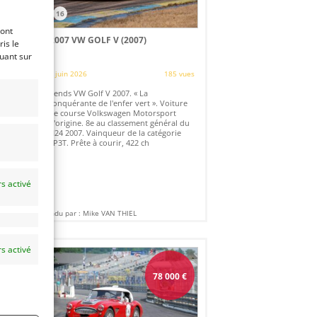
16
ront
2007 VW GOLF V (2007)
is le
quant sur
es
4 juin 2026
185 vues
Vends VW Golf V 2007. « La
e
conquérante de l'enfer vert ». Voiture
A.
de course Volkswagen Motorsport
d'origine. 8e au classement général du
N24 2007. Vainqueur de la catégorie
SP3T. Prête à courir, 422 ch
s activé
Vendu par : Mike VAN THIEL
s activé
€
78 000
€