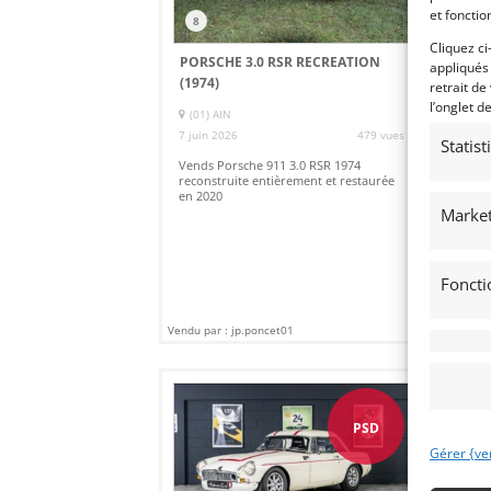
et fonctio
8
Cliquez ci
PORSCHE 3.0 RSR RECREATION
PO
appliqués
(1974)
retrait de
SCH
l’onglet d
(01) AIN
6 j
7 juin 2026
479 vues
Statis
Ve
Ven
Vends Porsche 911 3.0 RSR 1974
par
reconstruite entièrement et restaurée
Bel
en 2020
int
Market
Foncti
Vendu par : jp.poncet01
Vendu
PSD
Gérer {ve