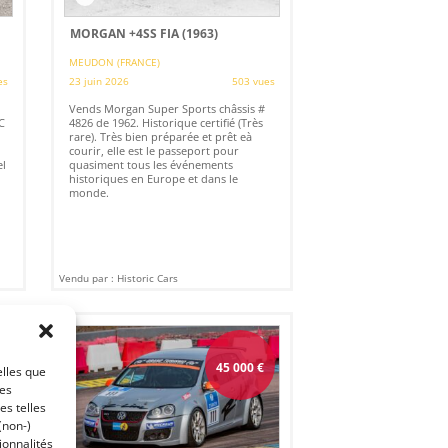
MORGAN +4SS FIA (1963)
MEUDON (FRANCE)
es
23 juin 2026
503 vues
Vends Morgan Super Sports châssis #
C
4826 de 1962. Historique certifié (Très
rare). Très bien préparée et prêt eà
courir, elle est le passeport pour
el
quasiment tous les événements
historiques en Europe et dans le
monde.
Vendu par : Historic Cars
45 000
€
elles que
ces
es telles
(non-)
ionnalités