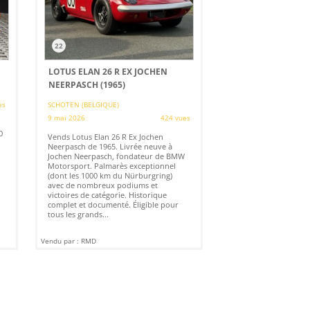
22
LOTUS ELAN 26 R EX JOCHEN
NEERPASCH (1965)
es
SCHOTEN (BELGIQUE)
9 mai 2026
424 vues
0
Vends Lotus Elan 26 R Ex Jochen
Neerpasch de 1965. Livrée neuve à
Jochen Neerpasch, fondateur de BMW
Motorsport. Palmarès exceptionnel
(dont les 1000 km du Nürburgring)
avec de nombreux podiums et
victoires de catégorie. Historique
complet et documenté. Éligible pour
tous les grands...
Vendu par : RMD