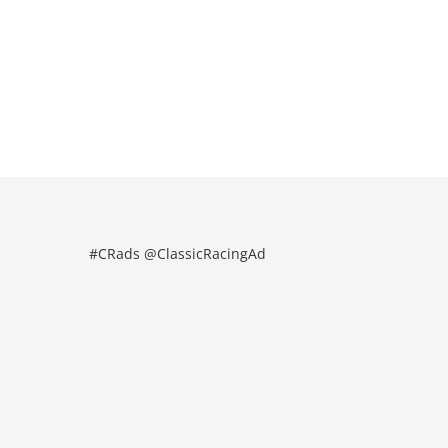
#CRads @ClassicRacingAd