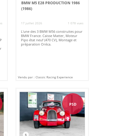
BMW M5 E28 PRODUCTION 1986
(1986)
es
17 juillet 2026
1 078 vues
L'une des 3 BMW M56 construites pour
BMW France. Caisse Matter, Moteur
AP
Pipo état neuf (470 CV), Montage et
préparation Oréca.
ur
Vendu par : Classic Racing Experience
PSD
5