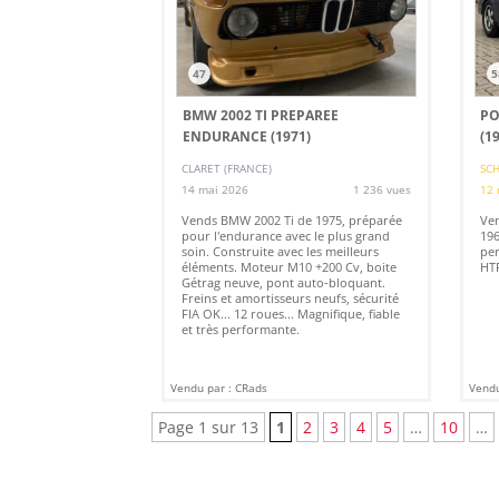
47
5
BMW 2002 TI PREPAREE
PO
ENDURANCE (1971)
(1
CLARET (FRANCE)
SCH
14 mai 2026
1 236 vues
12 
Vends BMW 2002 Ti de 1975, préparée
Ven
pour l'endurance avec le plus grand
196
soin. Construite avec les meilleurs
per
éléments. Moteur M10 +200 Cv, boite
HTP
Gétrag neuve, pont auto-bloquant.
Freins et amortisseurs neufs, sécurité
FIA OK... 12 roues... Magnifique, fiable
et très performante.
Vendu par : CRads
Vendu
Page 1 sur 13
1
2
3
4
5
…
10
…