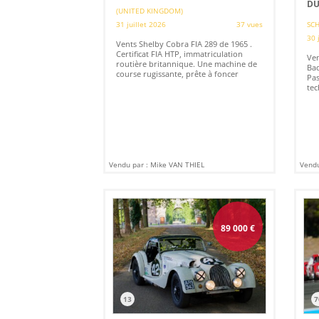
DU
(UNITED KINGDOM)
31 juillet 2026
37 vues
SCH
30 
Vents Shelby Cobra FIA 289 de 1965 .
Certificat FIA HTP, immatriculation
Ve
routière britannique. Une machine de
Baq
course rugissante, prête à foncer
Pas
tec
Vendu par : Mike VAN THIEL
Vendu
89 000
€
13
7