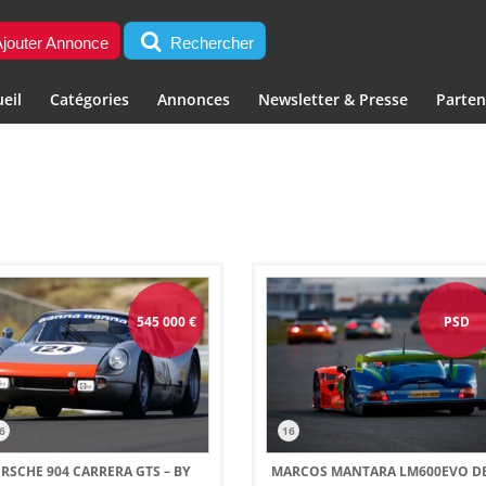
jouter Annonce
Rechercher
eil
Catégories
Annonces
Newsletter & Presse
Parten
545 000
€
PSD
6
16
RSCHE 904 CARRERA GTS – BY
MARCOS MANTARA LM600EVO D