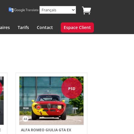
aires
Tarifs
Contact
Espace Client
PSD
44
E
ALFA ROMEO GIULIA GTA EX