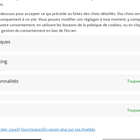
ns.
9
25
-dessous pour accepter ce qui précède ou faites des choix détaillés. Vos choix se
RSCHE 997 GT3 RSR 2007 (2007)
HONDA CIVIC VTEC (1990)
 uniquement à ce site. Vous pouvez modifier vos réglages à tout moment, y compr
 votre consentement, en utilisant les boutons de la politique de cookies, ou en cli
OTEN (BELGIQUE)
CLARET (FRANCE)
e gestion du consentement en bas de l’écran.
uin 2026
1 274 vues
5 juin 2026
504 vu
tiques
nds PORSCHE 997 GT3 RSR 2007.
Vends Honda Civic Vtech de 1990. 46
due neuve par l'Usine et
000 km. Très belle préparation group
faitement maintenue depuis 2007.
A. PTH Groupe N, modifié en Groupe 
 historique en course. Eligibilité
Passeport technique circuit Groupe A.
erresante.
12 jantes. Possibilité second moteur
ing
neuf (négociation séparée).
onnalités
Toujour
 par : RMD
Vendu par : CRads
Toujour
69 000
€
190 000
ndor_count} fournisseurs
En savoir plus sur ces finalités