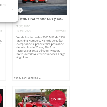
ions
9
AUSTIN HEALEY 3000 MK2 (1960)
(11) AUDE
es
15 mai 2026
1 419 vues
Vends Austin Healey 3000 MK2 de 1960,
et
Matching Numbers. Historique et état
t
exceptionnels, propriétaire passionné
depuis plus de 20 ans, 90k € de
factures sur cette période. Moteur,
boite, overdrive et freins révisés. Large
éligibilité.
Vendu par : Sandrine D.
€
195 000
€