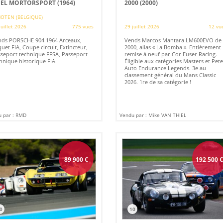
EL MORTORSPORT (1964)
2000 (2000)
OTEN (BELGIQUE)
juillet 2026
775 vues
29 juillet 2026
12 vu
nds PORSCHE 904 1964 Arceaux,
Vends Marcos Mantara LM600EVO de
uet FIA, Coupe circuit, Extincteur,
2000, alias « La Bomba ». Entièrement
seport technique FFSA, Passeport
remise à neuf par Cor Euser Racing.
hnique historique FIA.
Éligible aux catégories Masters et Pete
Auto Endurance Legends. 3e au
classement général du Mans Classic
2026. 1re de sa catégorie !
 par : RMD
Vendu par : Mike VAN THIEL
89 900
€
192 500
0
10