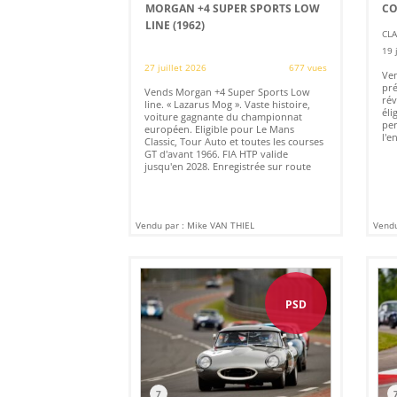
MORGAN +4 SUPER SPORTS LOW
CO
LINE (1962)
CLA
19 
27 juillet 2026
677 vues
Ven
pré
Vends Morgan +4 Super Sports Low
rév
line. « Lazarus Mog ». Vaste histoire,
éli
voiture gagnante du championnat
per
européen. Eligible pour Le Mans
l'e
Classic, Tour Auto et toutes les courses
GT d'avant 1966. FIA HTP valide
jusqu'en 2028. Enregistrée sur route
Vendu par : Mike VAN THIEL
Vendu
PSD
7