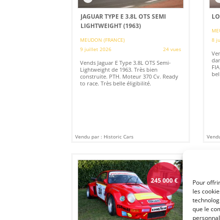
JAGUAR TYPE E 3.8L OTS SEMI
LO
LIGHTWEIGHT (1963)
ME
MEUDON (FRANCE)
8 j
9 juillet 2026
24 vues
Ven
dan
Vends Jaguar E Type 3.8L OTS Semi-
FIA
Lightweight de 1963. Très bien
bell
construite. PTH. Moteur 370 Cv. Ready
to race. Très belle éligibilité.
Vendu par : Historic Cars
Vendu
245 000
€
Pour offri
les cooki
technologi
que le com
personnal