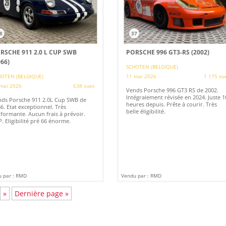
8
37
RSCHE 911 2.0 L CUP SWB
PORSCHE 996 GT3-RS (2002)
966)
SCHOTEN (BELGIQUE)
OTEN (BELGIQUE)
11 mai 2026
1 175 vu
mai 2026
638 vues
Vends Porsche 996 GT3 RS de 2002.
Intégralement révisée en 2024. Juste 1
ds Porsche 911 2.0L Cup SWB de
heures depuis. Prête à courir. Très
6. Etat exceptionnel. Très
belle éligibilité.
formante. Aucun frais à prévoir.
. Eligibilité pré 66 énorme.
 par : RMD
Vendu par : RMD
»
Dernière page »