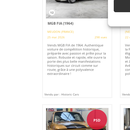
12
1
MGB FIA (1964)
FO
MEUDON (FRANCE)
(N
25 mai 2026
298 vues
22 
Vends MGB FIA de 1964. Authentique
Ven
voiture de compétition historique,
la 
préparée avec passion et prête pour la
éli
saison. Robuste et rapide, elle ouvre la
Mod
porte des plus belle manifestations
et 
historiques sur circuit comme sur
évé
route, grâce à une polyvalence
com
extraordinaire !
pol
Vendu par : Historic Cars
Vendu
PSD