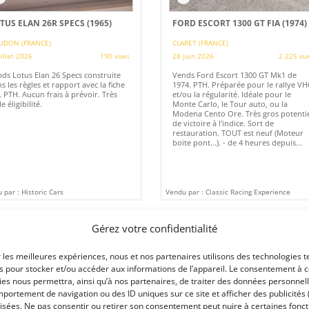
TUS ELAN 26R SPECS (1965)
FORD ESCORT 1300 GT FIA (1974)
UDON (FRANCE)
CLARET (FRANCE)
uillet 2026
190 vues
28 juin 2026
2 225 vu
ds Lotus Elan 26 Specs construite
Vends Ford Escort 1300 GT Mk1 de
s les règles et rapport avec la fiche
1974. PTH. Préparée pour le rallye VH
. PTH. Aucun frais à prévoir. Très
et/ou la régularité. Idéale pour le
e éligibilité.
Monte Carlo, le Tour auto, ou la
Modena Cento Ore. Très gros potenti
de victoire à l'indice. Sort de
restauration. TOUT est neuf (Moteur
boite pont...). - de 4 heures depuis...
 par : Historic Cars
Vendu par : Classic Racing Experience
Gérez votre confidentialité
PSD
30 000
€
r les meilleures expériences, nous et nos partenaires utilisons des technologies t
es pour stocker et/ou accéder aux informations de l’appareil. Le consentement à 
es nous permettra, ainsi qu’à nos partenaires, de traiter des données personnell
portement de navigation ou des ID uniques sur ce site et afficher des publicités 
isées. Ne pas consentir ou retirer son consentement peut nuire à certaines fonct