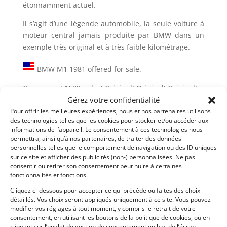
étonnamment actuel.
Il s’agit d’une légende automobile, la seule voiture à
moteur central jamais produite par BMW dans un
exemple très original et à très faible kilométrage.
BMW M1 1981 offered for sale.
One owner! 1689 miles! Original! Original! Original!
BMW’s only mid-engine sportscar
Gérez votre confidentialité
Complete mechanical servicing/preservation-
Pour offrir les meilleures expériences, nous et nos partenaires utilisons
des technologies telles que les cookies pour stocker et/ou accéder aux
restoration by Canepa
informations de l’appareil. Le consentement à ces technologies nous
Includes tool roll, spare wheel/tire, road hazard
permettra, ainsi qu’à nos partenaires, de traiter des données
triangle, first aid kit and service records
personnelles telles que le comportement de navigation ou des ID uniques
sur ce site et afficher des publicités (non-) personnalisées. Ne pas
One of only 453 M1’s built
consentir ou retirer son consentement peut nuire à certaines
fonctionnalités et fonctions.
This spectacular BMW M1 was completed on March
6, 1981 and delivered to BMW Italia S.p.A Palazzolo.
Cliquez ci-dessous pour accepter ce qui précède ou faites des choix
It was sold to a well-known collector who took the car
détaillés. Vos choix seront appliqués uniquement à ce site. Vous pouvez
modifier vos réglages à tout moment, y compris le retrait de votre
to Frankfurt am Main in Germany. On January 21,
consentement, en utilisant les boutons de la politique de cookies, ou en
1982, the BMW branch in Frankfurt provided the first
cliquant sur l’onglet de gestion du consentement en bas de l’écran.