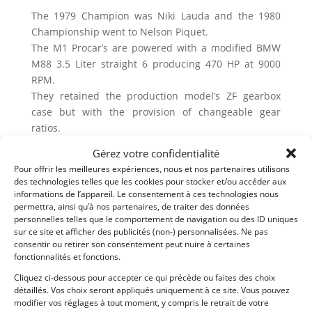
The 1979 Champion was Niki Lauda and the 1980
Championship went to Nelson Piquet.
The M1 Procar’s are powered with a modified BMW
M88 3.5 Liter straight 6 producing 470 HP at 9000
RPM.
They retained the production model’s ZF gearbox
case but with the provision of changeable gear
ratios.
The suspension is completely different from the
Gérez votre confidentialité
production M1’s including adjustable anti-roll bars.
Pour offrir les meilleures expériences, nous et nos partenaires utilisons
They also utilize a racing brake system driver
des technologies telles que les cookies pour stocker et/ou accéder aux
adjustable brake bias.
informations de l’appareil. Le consentement à ces technologies nous
permettra, ainsi qu’à nos partenaires, de traiter des données
This car has been meticulously restored by BMW
personnelles telles que le comportement de navigation ou des ID uniques
sur ce site et afficher des publicités (non-) personnalisées. Ne pas
Motorsports.
consentir ou retirer son consentement peut nuire à certaines
The engine is new and the car has no miles on since
fonctionnalités et fonctions.
restoration.
Cliquez ci-dessous pour accepter ce qui précède ou faites des choix
It is scheduled for a shakedown run at the Classic 24
détaillés. Vos choix seront appliqués uniquement à ce site. Vous pouvez
Hr at Daytona.
modifier vos réglages à tout moment, y compris le retrait de votre