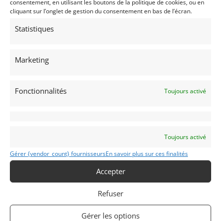
The driver for that will be Dieter Questor.
consentement, en utilisant les boutons de la politique de cookies, ou en
cliquant sur l’onglet de gestion du consentement en bas de l’écran.
An additional spares package can be made available.
Statistiques
For more information call us !
Marketing
Partager cette annonce
Fonctionnalités
Toujours activé
Toujours activé
Passeports techniques
Gérer {vendor_count} fournisseurs
En savoir plus sur ces finalités
Passeport
ASN
Numéro
Extrait
Accepter
Passeport Technique
(3 volets)
Refuser
Passeport technique
international
Gérer les options
(PTH)