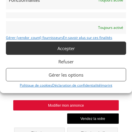
Fonctionnalités
Toujours activé
Publié: 22 août 2024 (il y a 2 ans)
AUTO
Youngtimers
Toujours activé
Gérer {vendor_count} fournisseurs
En savoir plus sur ces finalités
Accepter
Refuser
M3
2008
Gérer les options
Politique de cookies
Déclaration de confidentialité
Imprint
Huy
Modifier mon annonce