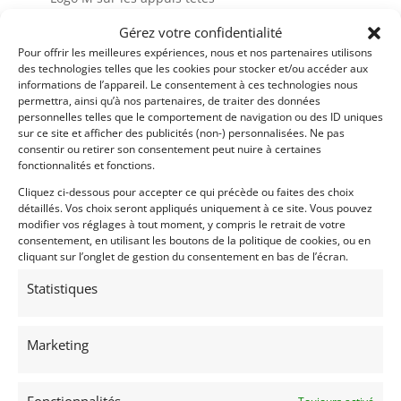
– Jantes 19’ double branches
Gérez votre confidentialité
– Échappement AKRAPOVIC homologué
Pour offrir les meilleures expériences, nous et nos partenaires utilisons
– Suspension bilstein
des technologies telles que les cookies pour stocker et/ou accéder aux
– Toit carbon
informations de l’appareil. Le consentement à ces technologies nous
– Capteur de stationnement av&ar
permettra, ainsi qu’à nos partenaires, de traiter des données
personnelles telles que le comportement de navigation ou des ID uniques
– Livrée avec Contrôle Technique et Car-Pass
sur ce site et afficher des publicités (non-) personnalisées. Ne pas
consentir ou retirer son consentement peut nuire à certaines
– Plus de photos sur notre site www.myvintage.be
fonctionnalités et fonctions.
Cliquez ci-dessous pour accepter ce qui précède ou faites des choix
Demandez une expertise de ce modèle
détaillés. Vos choix seront appliqués uniquement à ce site. Vous pouvez
modifier vos réglages à tout moment, y compris le retrait de votre
consentement, en utilisant les boutons de la politique de cookies, ou en
cliquant sur l’onglet de gestion du consentement en bas de l’écran.
Partager cette annonce
Statistiques
Marketing
Voir les 161 annonces de
MY VINTAGE