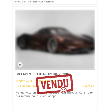
Vendu par : Collector Car Auctions
60
MCLAREN SPEEDTAIL (2020)
[VENDU]
SCOTTS VALLEY (ETATS-UNIS (USA))
10 décembre 2023
335 vues
Vends McLaren Speedtail de 2020, 1035 chevaux. Construite
sur mesure pour Bruce Canepa.