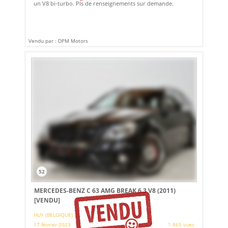
un V8 bi-turbo. Pls de renseignements sur demande.
Vendu par : DPM Motors
52
MERCEDES-BENZ C 63 AMG BREAK 6.3 V8 (2011)
[VENDU]
HUY (BELGIQUE)
17 février 2023
1 865 vues