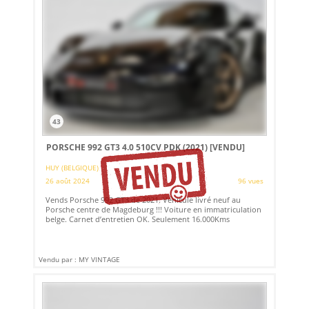
43
PORSCHE 992 GT3 4.0 510CV PDK (2021)
[VENDU]
HUY (BELGIQUE)
26 août 2024
96 vues
Vends Porsche 992 GT3 de 2021. Véhicule livré neuf au
Porsche centre de Magdeburg !!! Voiture en immatriculation
belge. Carnet d’entretien OK. Seulement 16.000Kms
Vendu par : MY VINTAGE