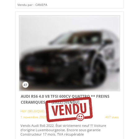
Vendu par : CANEPA
47
AUDI RS6 4.0 V8 TFSI 600CV QUATTRO ** FREINS
CERAMIQUES ** (2022)
[VENDU]
HUY (BELGIQUE)
1 novembre 2023
407 vues
Vends Audi Rs6 2022. État strictement neuf !!! Voiture
d'origine Luxembourgeoise. Encore sous garantie
Constructeur 17 mois. TVA récupérable