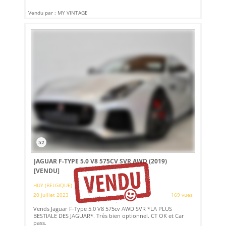
Vendu par : MY VINTAGE
52
JAGUAR F-TYPE 5.0 V8 575CV SVR AWD (2019)
[VENDU]
HUY (BELGIQUE)
20 juillet 2023
169 vues
Vends Jaguar F-Type 5.0 V8 575cv AWD SVR *LA PLUS
BESTIALE DES JAGUAR*. Très bien optionnel. CT OK et Car
pass.