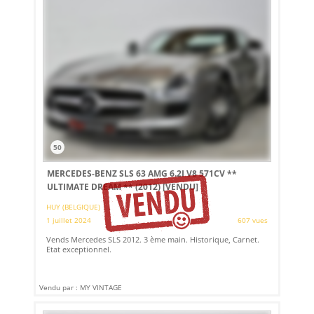
50
MERCEDES-BENZ SLS 63 AMG 6.2I V8 571CV **
ULTIMATE DREAM ** (2012)
[VENDU]
HUY (BELGIQUE)
1 juillet 2024
607 vues
Vends Mercedes SLS 2012. 3 ème main. Historique, Carnet.
Etat exceptionnel.
Vendu par : MY VINTAGE