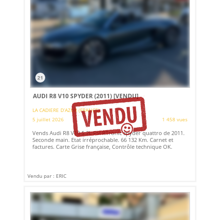
21
AUDI R8 V10 SPYDER (2011)
[VENDU]
LA CADIERE D’AZUR (FRANCE)
5 juillet 2026
1 458 vues
Vends Audi R8 V10 5.2L FSI RTronic spyder quattro de 2011.
Seconde main. Etat irréprochable. 66 132 Km. Carnet et
factures. Carte Grise française, Contrôle technique OK.
Vendu par : ERIC