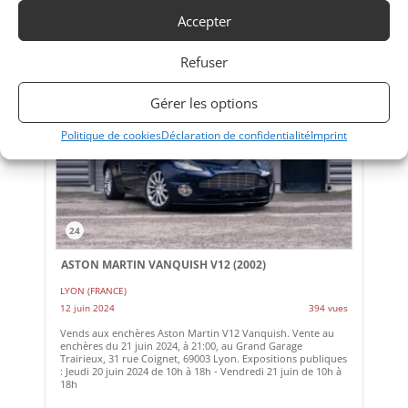
Accepter
Refuser
EOS
Gérer les options
Politique de cookies
Déclaration de confidentialité
Imprint
24
ASTON MARTIN VANQUISH V12 (2002)
LYON (FRANCE)
12 juin 2024
394 vues
Vends aux enchères Aston Martin V12 Vanquish. Vente au
enchères du 21 juin 2024, à 21:00, au Grand Garage
Trairieux, 31 rue Coignet, 69003 Lyon. Expositions publiques
: Jeudi 20 juin 2024 de 10h à 18h - Vendredi 21 juin de 10h à
18h