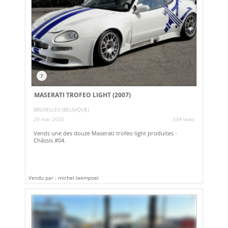
7
MASERATI TROFEO LIGHT (2007)
BRUXELLES (BELGIQUE)
20 mai 2025
334 vues
Vends une des douze Maserati trofeo light produites -
Châssis #04.
Vendu par : michel.leempoel