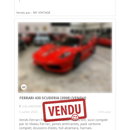
!
Vendu par : MY VINTAGE
40
FERRARI 430 SCUDERIA (2008)
[VENDU]
(33) GIRONDE
5 juillet 2023
518 vues
Vends Ferrari F430 scuderia 2008. 40.400 km, suivi complet
par le réseau Ferrari, jantes anthracites, pack carbone
complet, écussons d’ailes, full alcantara, harnais.