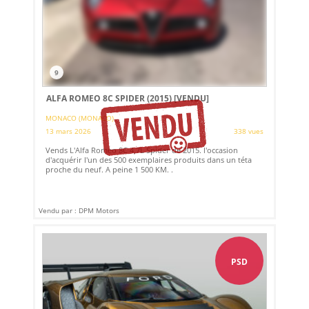
9
ALFA ROMEO 8C SPIDER (2015)
[VENDU]
MONACO (MONACO)
13 mars 2026
338 vues
Vends L'Alfa Romeo 8C 4,7L Spider de 2015. l'occasion
d'acquérir l'un des 500 exemplaires produits dans un téta
proche du neuf. A peine 1 500 KM. .
Vendu par : DPM Motors
PSD