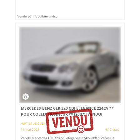
Vendu par : audibertandco
58
MERCEDES-BENZ CLK 320 CDI ELEGANCE 224CV **
POUR COLLECTIONNEUR ** (2007)
[VENDU]
HUY (BELGIQUE)
11 mai 2023
817 vues
Vends Mercedes Clk 320 cdi elegance 224cv 2007. Véhicule