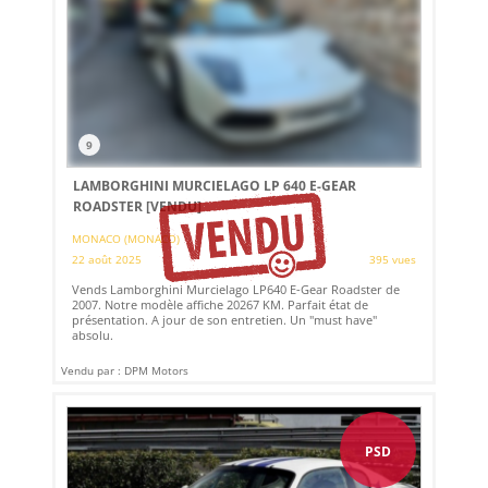
9
LAMBORGHINI MURCIELAGO LP 640 E-GEAR
ROADSTER
[VENDU]
MONACO (MONACO)
22 août 2025
395 vues
Vends Lamborghini Murcielago LP640 E-Gear Roadster de
2007. Notre modèle affiche 20267 KM. Parfait état de
présentation. A jour de son entretien. Un "must have"
absolu.
Vendu par : DPM Motors
PSD