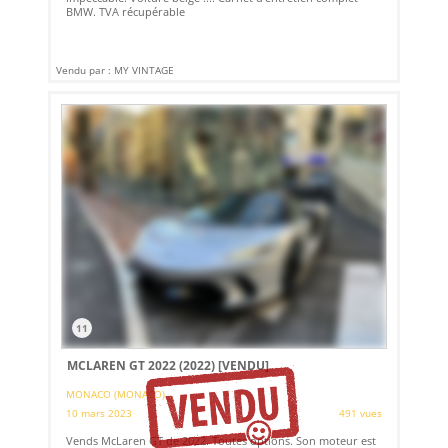
BMW. TVA récupérable
Vendu par : MY VINTAGE
11
MCLAREN GT 2022 (2022)
[VENDU]
MONACO (MONACO)
10 mars 2023
491 vues
Vends McLaren GT de 2022. Toutes options. Son moteur est