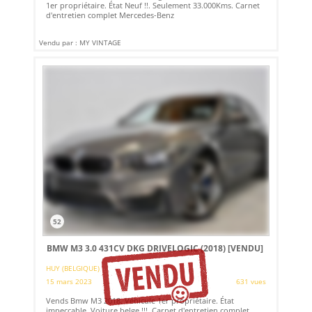
1er propriétaire. État Neuf !!. Seulement 33.000Kms. Carnet
d'entretien complet Mercedes-Benz
Vendu par : MY VINTAGE
52
BMW M3 3.0 431CV DKG DRIVELOGIC (2018)
[VENDU]
HUY (BELGIQUE)
15 mars 2023
631 vues
Vends Bmw M3 2018. Véhicule 1er propriétaire. État
impeccable. Voiture belge !!!. Carnet d'entretien complet