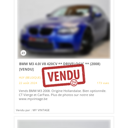
41
BMW M3 4.0I V8 420CV ** DRIVELOGIC ** (2008)
[VENDU]
HUY (BELGIQUE)
22 août 2024
173 vues
Vends BMW M3 2008. Origine Hollandaise. Bien optionnée.
CT Vierge et CarPass. Plus de photos sur notre site
www.myvintage.be
Vendu par : MY VINTAGE