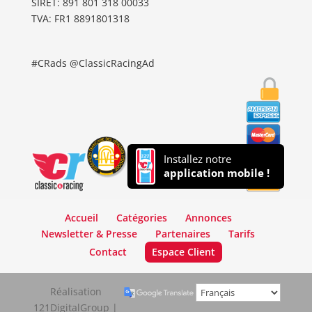
SIRET: 891 801 318 00033
TVA: FR1 8891801318
#CRads @ClassicRacingAd
Installez notre
application mobile !
Accueil
Catégories
Annonces
Newsletter & Presse
Partenaires
Tarifs
Contact
Espace Client
Réalisation
121DigitalGroup |