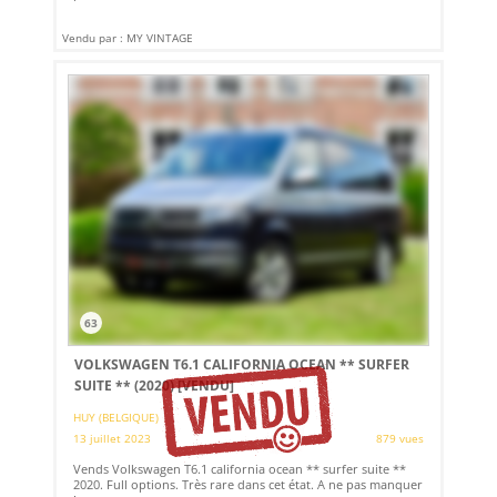
Vendu par : MY VINTAGE
63
VOLKSWAGEN T6.1 CALIFORNIA OCEAN ** SURFER
SUITE ** (2020)
[VENDU]
HUY (BELGIQUE)
13 juillet 2023
879 vues
Vends Volkswagen T6.1 california ocean ** surfer suite **
2020. Full options. Très rare dans cet état. A ne pas manquer