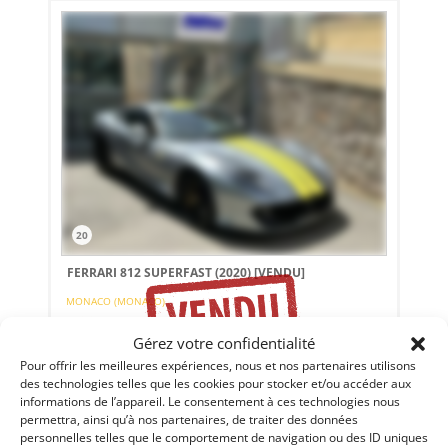
20
FERRARI 812 SUPERFAST (2020)
[VENDU]
MONACO (MONACO)
18 juin 2024
469 vues
Gérez votre confidentialité
Vends Ferrari 812 Superfast du 03/01/2020. Notre modèle se
présente dans un superbe état, et affiche 28600 Km. Nous
Pour offrir les meilleures expériences, nous et nos partenaires utilisons
restons à votre disposition pour vous fournir tous les
des technologies telles que les cookies pour stocker et/ou accéder aux
renseignements sur cette incroyable Ferrari.
informations de l’appareil. Le consentement à ces technologies nous
permettra, ainsi qu’à nos partenaires, de traiter des données
Vendu par : DPM Motors
personnelles telles que le comportement de navigation ou des ID uniques