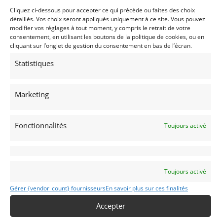
Cliquez ci-dessous pour accepter ce qui précède ou faites des choix
détaillés. Vos choix seront appliqués uniquement à ce site. Vous pouvez
modifier vos réglages à tout moment, y compris le retrait de votre
Passeports techniques
consentement, en utilisant les boutons de la politique de cookies, ou en
cliquant sur l’onglet de gestion du consentement en bas de l’écran.
Passeport
ASN
Numéro
Extrait
Statistiques
Passeport
Technique
(3 volets)
Marketing
Fonctionnalités
Toujours activé
Voir les 34 annonces de
Vintage Race Car Sales
Publié: 7 novembre 2019 (il y a 7 ans)
AUTO
Toujours activé
Sport Prototype
Sport Proto 2L
Gérer {vendor_count} fournisseurs
En savoir plus sur ces finalités
Accepter