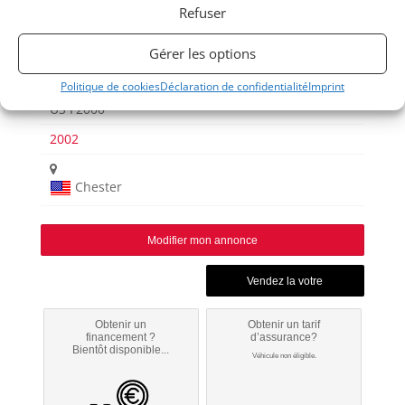
Refuser
Gérer les options
Politique de cookies
Déclaration de confidentialité
Imprint
US F2000
2002
Chester
Modifier mon annonce
Obtenir un
Obtenir un tarif
financement ?
d’assurance?
Bientôt disponible...
Véhicule non éligible.