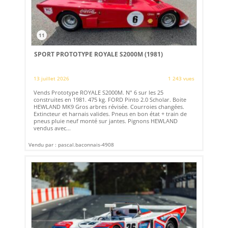
11
SPORT PROTOTYPE ROYALE S2000M (1981)
13 juillet 2026
1 243 vues
Vends Prototype ROYALE S2000M. N° 6 sur les 25
construites en 1981. 475 kg. FORD Pinto 2.0 Scholar. Boite
HEWLAND MK9 Gros arbres révisée. Courroies changées.
Extincteur et harnais valides. Pneus en bon état + train de
pneus pluie neuf monté sur jantes. Pignons HEWLAND
vendus avec...
Vendu par : pascal.baconnais-4908