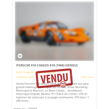
53
PORSCHE 910 CHASSIS #18 (1968)
[VENDU]
SCOTTS VALLEY (ETATS-UNIS (USA))
10 février 2024
1 963 vues
Vends Porsche 910 châssis #018 de 1968. Eligible aux plus
grands meetings historiques du monde: Rolex Monterey
Motorsports Reunion, Le Mans Classic... Goodwood.
Historique limpide. Moteur 911 Flat-6 de 2 litres / 235 ch.
Injection de carburant à soupape coulissante. 575 kilos / 1
268 livres....
Vendu par : CANEPA