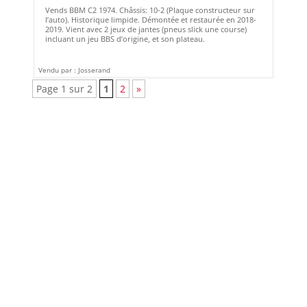
Vends BBM C2 1974. Châssis: 10-2 (Plaque constructeur sur
l’auto). Historique limpide. Démontée et restaurée en 2018-
2019. Vient avec 2 jeux de jantes (pneus slick une course)
incluant un jeu BBS d’origine, et son plateau.
Vendu par : Josserand
Page 1 sur 2
1
2
»