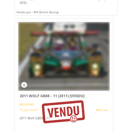
2032.
Vendu par : WG British Racing
6
2011 WOLF GB08 – 11 (2011)
[VENDU]
(BELGIUM)
13 juin 2023
448 vues
2011 Wolf GB08 - 11