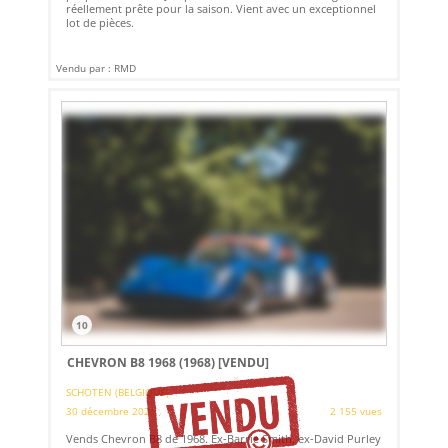
réellement prête pour la saison. Vient avec un exceptionnel
lot de pièces.
Vendu par : RMD
10
CHEVRON B8 1968 (1968)
[VENDU]
SCHOTEN (BELGIQUE)
30 décembre 2021
2 155 vues
Vends Chevron B8 de 1968. Ex-Barrie Smith, ex-David Purley