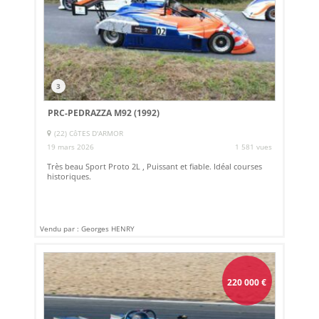
3
PRC-PEDRAZZA M92 (1992)
(22) CôTES D'ARMOR
19 mars 2026
1 581 vues
Très beau Sport Proto 2L , Puissant et fiable. Idéal courses
historiques.
Vendu par : Georges HENRY
220 000
€