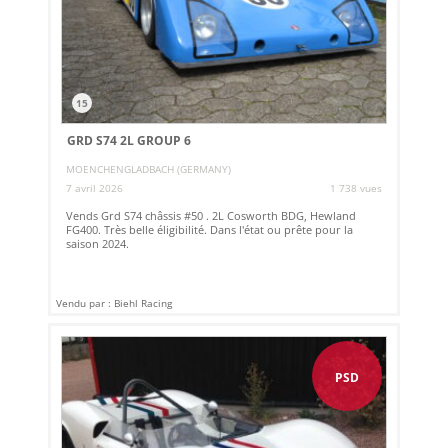
15
GRD S74 2L GROUP 6
MOENCHENGLADBACH (GERMANY)
7 avril 2026
1 738 vues
Vends Grd S74 châssis #50 . 2L Cosworth BDG, Hewland
FG400. Très belle éligibilité. Dans l'état ou prête pour la
saison 2024.
Vendu par : Biehl Racing
PSD