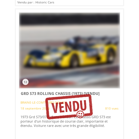
Vendu par : Historic Cars
12
GRD S73 ROLLING CHASSIS (1973)
[VENDU]
BRAINE-LE-COMTE (BELGIQUE)
18 septembre 2023
810 vues
1973 Grd S73/073 - Sans moteur. Ce Châssis GRD S73 est
porteur d'un historique de course clair, importante et
étendu. Voiture rare avec une très grande éligibilité.