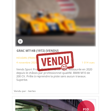
9
GRAC MT14B (1972)
[VENDU]
HOUDAN (FRANCE)
4 novembre 2025
1 014 vues
Vends Sport Proto Grac MT14B de 1972. Restaurée en 2020
depuis le châssis par professionnel qualifié. BMW M10 de
200 CV. Prête à reprendre la piste sans aucun travaux.
Superbe.
Vendu par : berlev
PSD