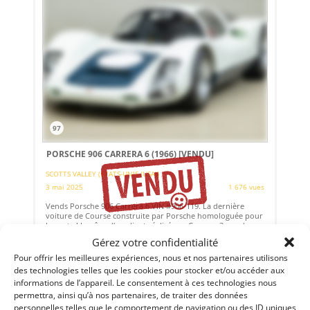
97
PORSCHE 906 CARRERA 6 (1966)
[VENDU]
SCOTTS VALLEY (ETATS-UNIS (USA))
3 mai 2025
1 676 vues
Vends Porsche 906 Carrera 6 VIN #906-119. La dernière
voiture de Course construite par Porsche homologuée pour
la route ! Le rêve d'un client réalisé par Canepa. 3 ans de
dur labeur et un budget excédant les 600 000 €, pour rendre
Gérez votre confidentialité
cette voiture de course authentique au pédigrée certifié...
Pour offrir les meilleures expériences, nous et nos partenaires utilisons
Vendu par : CANEPA
des technologies telles que les cookies pour stocker et/ou accéder aux
informations de l’appareil. Le consentement à ces technologies nous
permettra, ainsi qu’à nos partenaires, de traiter des données
personnelles telles que le comportement de navigation ou des ID uniques