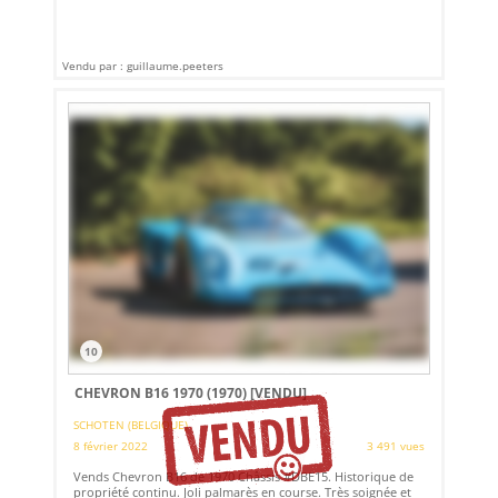
Vendu par : guillaume.peeters
10
CHEVRON B16 1970 (1970)
[VENDU]
SCHOTEN (BELGIQUE)
8 février 2022
3 491 vues
Vends Chevron B16 de 1970 Châssis #DBE15. Historique de
propriété continu. Joli palmarès en course. Très soignée et