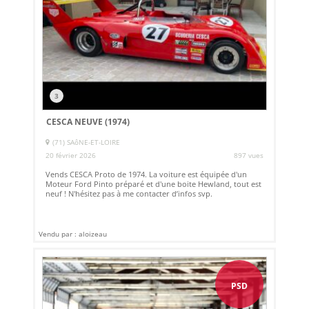
3
CESCA NEUVE (1974)
(71) SAôNE-ET-LOIRE
20 février 2026
897 vues
Vends CESCA Proto de 1974. La voiture est équipée d'un
Moteur Ford Pinto préparé et d'une boite Hewland, tout est
neuf ! N'hésitez pas à me contacter d’infos svp.
Vendu par : aloizeau
PSD