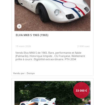
4
ELVA MK8 S 1965 (1965)
19 mars 2026
2 008 vues
Vends Elva MK8 S de 1965. Rare, performante et fiable
(Palmarès). Historique limpide . CG Française. Réellement
prête à courir. Eligibilité extraordinaire. PTH 2034
Vendu par : Dutoya
33 000
€