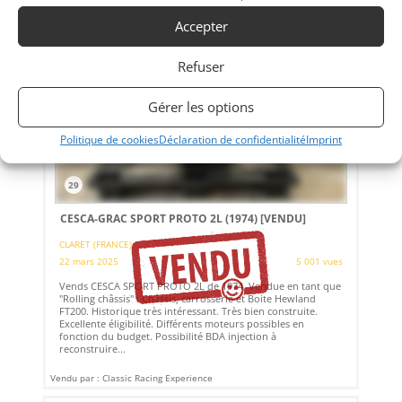
Accepter
Refuser
Gérer les options
Politique de cookies
Déclaration de confidentialité
Imprint
29
CESCA-GRAC SPORT PROTO 2L (1974)
[VENDU]
CLARET (FRANCE)
22 mars 2025
5 001 vues
Vends CESCA SPORT PROTO 2L de 1974. Vendue en tant que
"Rolling châssis" : Châssis, carrosserie et Boite Hewland
FT200. Historique très intéressant. Très bien construite.
Excellente éligibilité. Différents moteurs possibles en
fonction du budget. Possibilité BDA injection à
reconstruire...
Vendu par : Classic Racing Experience