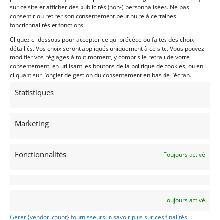
sur ce site et afficher des publicités (non-) personnalisées. Ne pas
consentir ou retirer son consentement peut nuire à certaines
fonctionnalités et fonctions.
Cliquez ci-dessous pour accepter ce qui précède ou faites des choix
détaillés. Vos choix seront appliqués uniquement à ce site. Vous pouvez
modifier vos réglages à tout moment, y compris le retrait de votre
consentement, en utilisant les boutons de la politique de cookies, ou en
cliquant sur l’onglet de gestion du consentement en bas de l’écran.
Statistiques
53
LOLA T290 2L (1972)
[VENDU]
Marketing
SCHOTEN (BELGIQUE)
22 mars 2025
2 022 vues
Veds Lola T290. Châssis #HU-29. Entièrement restaurée en
Fonctionnalités
Toujours activé
2024 dans sa spécification 1972-73. BDG Richardson 0 Km.
PTH valide 2034. Vient avec son historique, 1jeu de roues,
les moules de carrosserie, ainsi qu'une ancienne carrosserie
de t292 avec sa mécanique;
Vendu par : RMD
Toujours activé
Gérer {vendor_count} fournisseurs
En savoir plus sur ces finalités