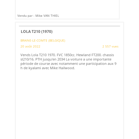
Vendu par : Mike VAN THIEL
LOLA T210 (1970)
BRAINE-LE-COMTE (BELGIQUE)
20 août 2022
2 557 vues
Vends Lola T210 1970. FVC 1850cc. Hewland FT200. chassis
sl210/16. PTH jusqu'en 2034 La voiture a une importante
période de course avec notamment une participation aux 9
h de kyalami avec Mike Hailwood.