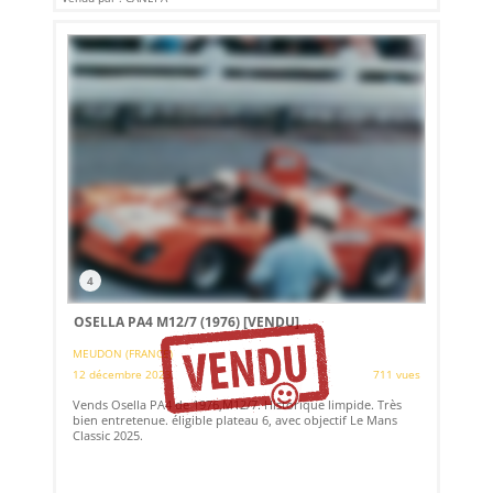
4
OSELLA PA4 M12/7 (1976)
[VENDU]
MEUDON (FRANCE)
12 décembre 2023
711 vues
Vends Osella PA4 de 1976,M12/7. Historique limpide. Très
bien entretenue. éligible plateau 6, avec objectif Le Mans
Classic 2025.