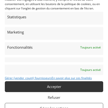
September 2018.
consentement, en utilisant les boutons de la politique de cookies, ou en
cliquant sur l’onglet de gestion du consentement en bas de l’écran.
Statistiques
Partager cette annonce
Marketing
Fonctionnalités
Toujours activé
Passeports techniques
Passeport
ASN
Numéro
Extrait
Toujours activé
Passeport
Gérer {vendor_count} fournisseurs
En savoir plus sur ces finalités
Technique
(3 volets)
Accepter
Passeport
Refuser
technique
international
(PTH)