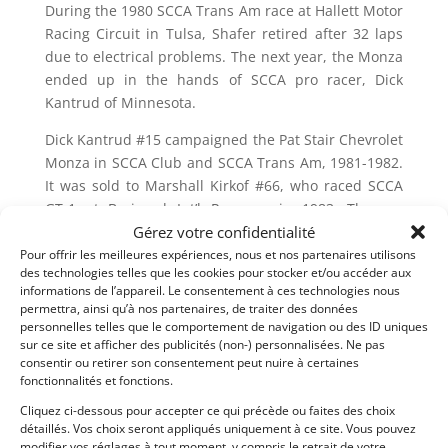
During the 1980 SCCA Trans Am race at Hallett Motor
Racing Circuit in Tulsa, Shafer retired after 32 laps
due to electrical problems. The next year, the Monza
ended up in the hands of SCCA pro racer, Dick
Kantrud of Minnesota.
Dick Kantrud #15 campaigned the Pat Stair Chevrolet
Monza in SCCA Club and SCCA Trans Am, 1981-1982.
It was sold to Marshall Kirkof #66, who raced SCCA
GT-1 at Brainerd Int’l Raceway in 1983. The car
Gérez votre confidentialité
collided with the bridge abutment at BIR then
sold.Rick Balderson of Florida, purchased the
Pour offrir les meilleures expériences, nous et nos partenaires utilisons
des technologies telles que les cookies pour stocker et/ou accéder aux
wrecked Monza from Marshall Kirkof. He repaired
informations de l’appareil. Le consentement à ces technologies nous
the damaged front end and campaigned as car no.
permettra, ainsi qu’à nos partenaires, de traiter des données
66 at SCCA Club races with Central Florida Region,
personnelles telles que le comportement de navigation ou des ID uniques
sur ce site et afficher des publicités (non-) personnalisées. Ne pas
and co-drove at Sebring 12 hour IMSA race in GTO
consentir ou retirer son consentement peut nuire à certaines
class.
fonctionnalités et fonctions.
Restoration on this car was begun on 2012. It
Cliquez ci-dessous pour accepter ce qui précède ou faites des choix
détaillés. Vos choix seront appliqués uniquement à ce site. Vous pouvez
returned to the track debuting at Lime Rock in
modifier vos réglages à tout moment, y compris le retrait de votre