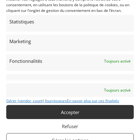
consentement, en utilisant les boutons de la politique de cookies, ou en
cliquant sur l’onglet de gestion du consentement en bas de l’écran.
Statistiques
40
ASTON MARTIN AMR1 GROUPE C (1993)
Marketing
SCHOTEN (BELGIQUE)
23 novembre 2025
3 713 vues
Vends ASTON MARTIN AMR 1993 Arceaux, Baquet FIA, Coupe
Fonctionnalités
Toujours activé
circuit, Extincteur, Passeport technique FFSA, Passeport
technique historique FIA, , Radiographie organes de sécurité.
Vendu par : RMD
Toujours activé
Gérer {vendor_count} fournisseurs
En savoir plus sur ces finalités
Accepter
Refuser