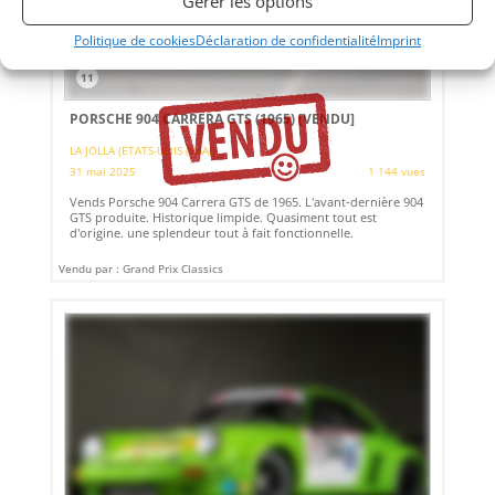
Gérer les options
Politique de cookies
Déclaration de confidentialité
Imprint
11
PORSCHE 904 CARRERA GTS (1965)
[VENDU]
LA JOLLA (ETATS-UNIS (USA))
31 mai 2025
1 144 vues
Vends Porsche 904 Carrera GTS de 1965. L'avant-dernière 904
GTS produite. Historique limpide. Quasiment tout est
d'origine. une splendeur tout à fait fonctionnelle.
Vendu par : Grand Prix Classics