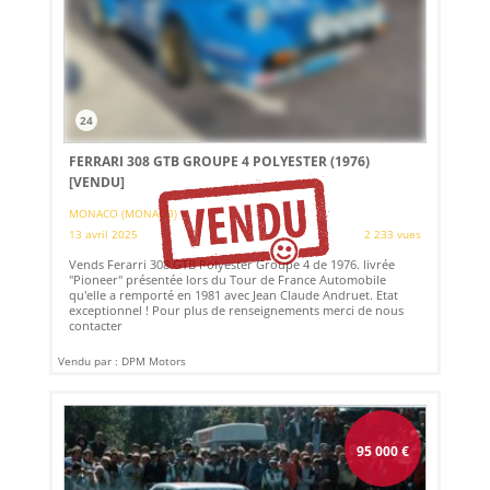
24
FERRARI 308 GTB GROUPE 4 POLYESTER (1976)
[VENDU]
MONACO (MONACO)
13 avril 2025
2 233 vues
Vends Ferarri 308 GTB Polyester Groupe 4 de 1976. livrée
"Pioneer" présentée lors du Tour de France Automobile
qu'elle a remporté en 1981 avec Jean Claude Andruet. Etat
exceptionnel ! Pour plus de renseignements merci de nous
contacter
Vendu par : DPM Motors
95 000
€