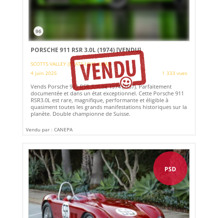
96
PORSCHE 911 RSR 3.0L (1974)
[VENDU]
SCOTTS VALLEY (ETATS-UNIS (USA))
4 juin 2025
1 333 vues
Vends Porsche 911 RSR 3.0Lde 1974 (7/37). Parfaitement
documentée et dans un état exceptionnel. Cette Porsche 911
RSR3.0L est rare, magnifique, performante et éligible à
quasiment toutes les grands manifestations historiques sur la
planète. Double championne de Suisse.
Vendu par : CANEPA
PSD