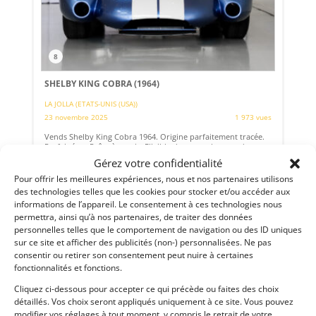
8
SHELBY KING COBRA (1964)
LA JOLLA (ETATS-UNIS (USA))
23 novembre 2025
1 973 vues
Vends Shelby King Cobra 1964. Origine parfaitement tracée.
Parfait état. Prête à courir. Eligible dans tous les grands
événements.
Gérez votre confidentialité
Pour offrir les meilleures expériences, nous et nos partenaires utilisons
Vendu par : Grand Prix Classics
des technologies telles que les cookies pour stocker et/ou accéder aux
informations de l’appareil. Le consentement à ces technologies nous
permettra, ainsi qu’à nos partenaires, de traiter des données
personnelles telles que le comportement de navigation ou des ID uniques
PSD
sur ce site et afficher des publicités (non-) personnalisées. Ne pas
consentir ou retirer son consentement peut nuire à certaines
fonctionnalités et fonctions.
Cliquez ci-dessous pour accepter ce qui précède ou faites des choix
détaillés. Vos choix seront appliqués uniquement à ce site. Vous pouvez
modifier vos réglages à tout moment, y compris le retrait de votre