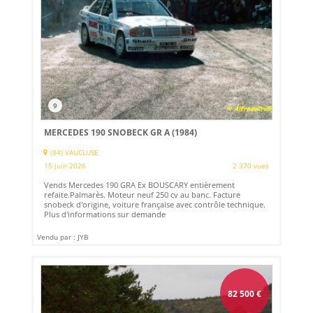
9
MERCEDES 190 SNOBECK GR A (1984)
(84) VAUCLUSE
15 juin 2026
2 370 vues
Vends Mercedes 190 GRA Ex BOUSCARY entièrement
refaite.Palmarès. Moteur neuf 250 cv au banc. Facture
snobeck d'origine, voiture française avec contrôle technique.
Plus d'informations sur demande
Vendu par : JYB
82 500
€