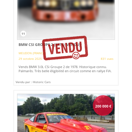
11
BMW CSI GROUPE 2 (1978)
[VENDU]
MEUDON (FRANCE)
29 octobre 2025
831 vues
Vends BMW 3.0L CSi Groupe 2 de 1978. Historique connu.
Palmarès. Très belle éligibilité en circuit comme en rallye FIA.
Vendu par : Historic Cars
200 000
€