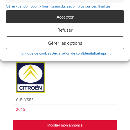
(PTH)
Gérer {vendor_count} fournisseurs
En savoir plus sur ces finalités
Accepter
Voir les 161 annonces de
MY VINTAGE
Refuser
Publié: 28 août 2023 (il y a 3 ans)
AUTO
Gérer les options
GT Circuit FIA
Grand Tourisme [GT]
Politique de cookies
Déclaration de confidentialité
Imprint
GT Circuit
C-ELYSEE
2015
Modifier mon annonce