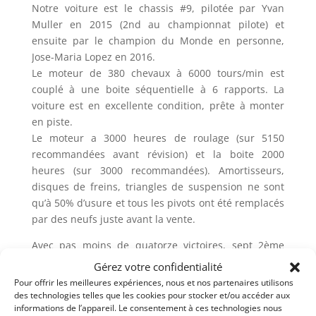
Notre voiture est le chassis #9, pilotée par Yvan
Muller en 2015 (2nd au championnat pilote) et
ensuite par le champion du Monde en personne,
Jose-Maria Lopez en 2016.
Le moteur de 380 chevaux à 6000 tours/min est
couplé à une boite séquentielle à 6 rapports. La
voiture est en excellente condition, prête à monter
en piste.
Le moteur a 3000 heures de roulage (sur 5150
recommandées avant révision) et la boite 2000
heures (sur 3000 recommandées). Amortisseurs,
disques de freins, triangles de suspension ne sont
qu’à 50% d’usure et tous les pivots ont été remplacés
par des neufs juste avant la vente.
Avec pas moins de quatorze victoires, sept 2ème
place, quatrième 3ème place, douze pôles positions
Gérez votre confidentialité
et autant de meilleur tours en course, notre C Elysée
Pour offrir les meilleures expériences, nous et nos partenaires utilisons
est tout simplement une voiture d’usine
des technologies telles que les cookies pour stocker et/ou accéder aux
informations de l’appareil. Le consentement à ces technologies nous
exceptionnelle provenant tout droit des ateliers de