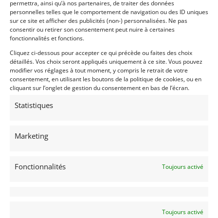
permettra, ainsi qu’à nos partenaires, de traiter des données
Citroën Racing ! Une occasion unique de saisir le
personnelles telles que le comportement de navigation ou des ID uniques
volant d’une voiture championne du monde…
sur ce site et afficher des publicités (non-) personnalisées. Ne pas
consentir ou retirer son consentement peut nuire à certaines
Plus d’informations :
fonctionnalités et fonctions.
– Par mail : gallery@myvintage.be
Cliquez ci-dessous pour accepter ce qui précède ou faites des choix
– Par whatsapp : +32 494 20 48 92
détaillés. Vos choix seront appliqués uniquement à ce site. Vous pouvez
modifier vos réglages à tout moment, y compris le retrait de votre
Prix HT.
consentement, en utilisant les boutons de la politique de cookies, ou en
cliquant sur l’onglet de gestion du consentement en bas de l’écran.
Statistiques
Partager cette annonce
Marketing
Passeports techniques
Fonctionnalités
Toujours activé
Passeport
ASN
Numéro
Extrait
Passeport technique
Toujours activé
international