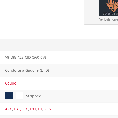
Véhicule non él
V8 L88 428 CID (560 CV)
Conduite à Gauche (LHD)
Coupé
Stripped
ARC
,
BAQ
,
CC
,
EXT
,
PT
,
RES