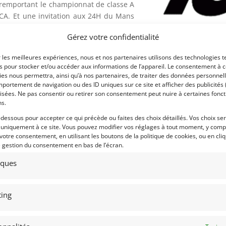
remportant le championnat de classe A
CCA. Et une invitation aux 24H du Mans
Gérez votre confidentialité
tre corps Holley 850 CFM, 560 HP (Est.)
Voir les 69 annonces d
r les meilleures expériences, nous et nos partenaires utilisons des technologies t
manuelle à quatre rapports rapprochés
es pour stocker et/ou accéder aux informations de l’appareil. Le consentement à 
Publié: 11 février 2026 (il y
liques, suspension avant indépendante
es nous permettra, ainsi qu’à nos partenaires, de traiter des données personnell
Catégorie :
ux, suspension arrière indépendante avec
portement de navigation ou des ID uniques sur ce site et afficher des publicités 
ssort à lames transversales.
isées. Ne pas consentir ou retirer son consentement peut nuire à certaines fonct
ns.
-dessous pour accepter ce qui précède ou faites des choix détaillés. Vos choix se
Eligibilités :
 uniquement à ce site. Vous pouvez modifier vos réglages à tout moment, y compr
 1960’s and 70’s greats Peter Revson and
 votre consentement, en utilisant les boutons de la politique de cookies, ou en cli
s at Daytona and Sebring. Topped of by
e gestion du consentement en bas de l’écran.
Marque :
 championship in the SCCA’s Midwest
tiques
of Le Mans.
Modèle :
M four-barrel carburetor, 560 HP (Est.)
Année :
ing
 M-22 close-ratio four-speed manual
Lieu :
s, independent front suspension with A-
nsion with lateral struts, radius rods,