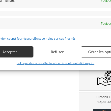
onnalités
Toujour
Contacter l
Toujour
Téléphone
ndor_count} fournisseurs
En savoir plus sur ces finalités
Signaler v
Numéro
Extrait
Accepter
Refuser
Gérer les opt
Obtenir 
financeme
Bientôt dispo
Politique de cookies
Déclaration de confidentialité
Imprint
Obtenir 
expertis