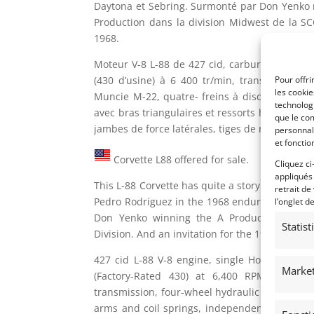
Daytona et Sebring. Surmonté par Don Yenko 
Production dans la division Midwest de la S
1968.
Moteur V-8 L-88 de 427 cid, carburateur à qua
Pour offri
(430 d’usine) à 6 400 tr/min, transmission 
les cooki
Muncie M-22, quatre- freins à disque hydrau
technologi
avec bras triangulaires et ressorts hélicoïda
que le com
jambes de force latérales, tiges de rayon et re
personnal
et fonctio
Corvette L88 offered for sale.
Cliquez ci
appliqués
This L-88 Corvette has quite a story. Driven by
retrait de
Pedro Rodriguez in the 1968 endurance event
l’onglet d
Don Yenko winning the A Production class
Statis
Division. And an invitation for the 1968 24Hrs 
427 cid L-88 V-8 engine, single Holley 850 CF
Market
(Factory-Rated 430) at 6,400 RPM, Muncie
transmission, four-wheel hydraulic disc brake
arms and coil springs, independent rear suspe