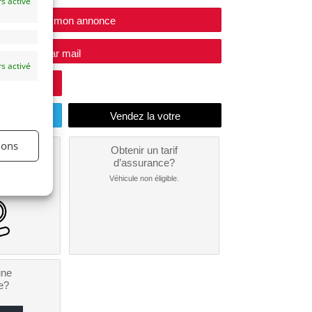
s activé
Modifier mon annonce
e vendeur par mail
s activé
endu
ions
un
Obtenir un tarif
nt ?
d’assurance?
nible...
Véhicule non éligible.
une
e?