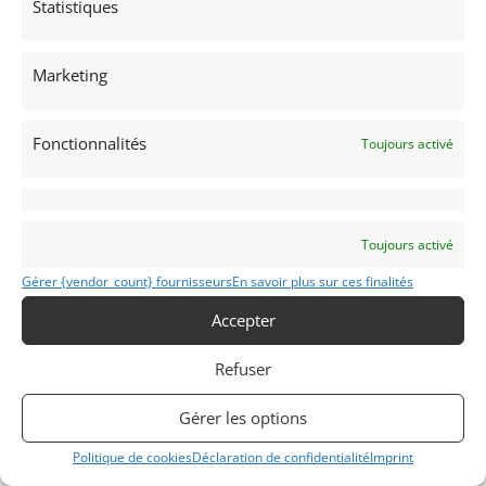
Statistiques
Partager cette annonce
Marketing
Fonctionnalités
Toujours activé
Toujours activé
Voir les 224 annonces de
DPM Motors
Gérer {vendor_count} fournisseurs
En savoir plus sur ces finalités
Publié: 11 juin 2025 (il y a 1 an)
AUTO
Accepter
SuperCars
Refuser
Gérer les options
STRADALE
2021
Politique de cookies
Déclaration de confidentialité
Imprint