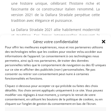
une histoire unique, célébrant l’histoire riche et
fascinante de ce constructeur italien renommé. La
version 2021 de la Dallara Stradale perpétue cette
tradition avec élégance et puissance.
La Dallara Stradale 2021 allie habilement modernité
et tradition. Ses lignes intemporelles évoquent le
savoir-faire artisanal associé à l’histoire de la
Gérez votre confidentialité
marque, tandis que ses performances sur route
Pour offrir les meilleures expériences, nous et nos partenaires utilisons
des technologies telles que les cookies pour stocker et/ou accéder aux
attestent de l’innovation continue dont Dallara fait
informations de l’appareil. Le consentement à ces technologies nous
preuve. Ce chef-d’œuvre automobile est plus qu’une
permettra, ainsi qu’à nos partenaires, de traiter des données
simple voiture; c’est une œuvre d’art en mouvement,
personnelles telles que le comportement de navigation ou des ID uniques
racontant une histoire passionnante à chaque
sur ce site et afficher des publicités (non-) personnalisées. Ne pas
consentir ou retirer son consentement peut nuire à certaines
virage.
fonctionnalités et fonctions.
Le modèle présenté n’a parcouru que 235 Km depuis
Cliquez ci-dessous pour accepter ce qui précède ou faites des choix
son immatriculation.
détaillés. Vos choix seront appliqués uniquement à ce site. Vous pouvez
modifier vos réglages à tout moment, y compris le retrait de votre
consentement, en utilisant les boutons de la politique de cookies, ou en
Demandez une expertise de ce modèle
cliquant sur l’onglet de gestion du consentement en bas de l’écran.