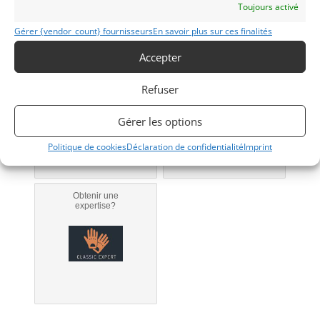
Modifier mon annonce
Toujours activé
Gérer {vendor_count} fournisseurs
En savoir plus sur ces finalités
Accepter
Obtenir un
Obtenir un tarif
financement ?
d’assurance?
Refuser
Bientôt disponible...
Véhicule non éligible.
Gérer les options
Politique de cookies
Déclaration de confidentialité
Imprint
Obtenir une
expertise?