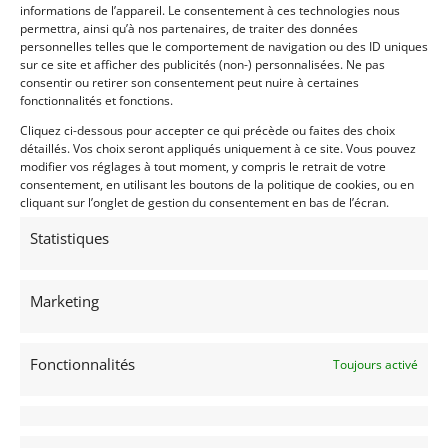
informations de l’appareil. Le consentement à ces technologies nous
permettra, ainsi qu’à nos partenaires, de traiter des données
Voir les 3 annonces de
speed8classics.com
personnelles telles que le comportement de navigation ou des ID uniques
sur ce site et afficher des publicités (non-) personnalisées. Ne pas
Publié: 18 mai 2021 (il y a 5 ans)
consentir ou retirer son consentement peut nuire à certaines
fonctionnalités et fonctions.
AUTO
Voitures de collection
Cliquez ci-dessous pour accepter ce qui précède ou faites des choix
Youngtimers
détaillés. Vos choix seront appliqués uniquement à ce site. Vous pouvez
Italiennes
modifier vos réglages à tout moment, y compris le retrait de votre
consentement, en utilisant les boutons de la politique de cookies, ou en
cliquant sur l’onglet de gestion du consentement en bas de l’écran.
Statistiques
Marketing
PANTERA
1988
Fonctionnalités
Toujours activé
Malle