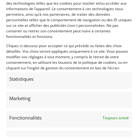
des technologies telles que les cookies pour stocker et/ou accéder aux
informations de l’appareil. Le consentement à ces technologies nous
permettra, ainsi qu’à nos partenaires, de traiter des données
personnelles telles que le comportement de navigation ou des ID uniques
sur ce site et afficher des publicités (non-) personnalisées. Ne pas
consentir ou retirer son consentement peut nuire à certaines
fonctionnalités et fonctions.
Cliquez ci-dessous pour accepter ce qui précède ou faites des choix
Voir les 269 annonces de
Franco LEMBO
détaillés. Vos choix seront appliqués uniquement à ce site. Vous pouvez
modifier vos réglages à tout moment, y compris le retrait de votre
Publié: 30 août 2022 (il y a 4 ans)
consentement, en utilisant les boutons de la politique de cookies, ou en
AUTO
cliquant sur l’onglet de gestion du consentement en bas de l’écran.
Voitures de collection
Françaises
Statistiques
Avant guerre
Marketing
Fonctionnalités
Toujours activé
D1
1926