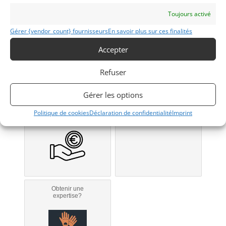
REIMS
Toujours activé
(51) Marne
Voir sur la carte
Gérer {vendor_count} fournisseurs
En savoir plus sur ces finalités
Accepter
Modifier mon annonce
Refuser
Gérer les options
Obtenir un
Obtenir un tarif
financement ?
d’assurance?
Politique de cookies
Déclaration de confidentialité
Imprint
Bientôt disponible...
Véhicule non éligible.
Obtenir une
expertise?