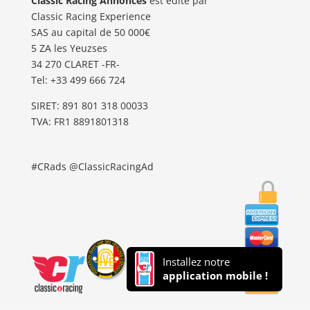
Classic Racing Annonces
est édité par
Classic Racing Experience
SAS au capital de 50 000€
5 ZA les Yeuzses
34 270 CLARET -FR-
Tel: ‭+33 499 666 724‬
SIRET: 891 801 318 00033
TVA: FR1 8891801318
#CRads @ClassicRacingAd
Installez notre
application mobile !