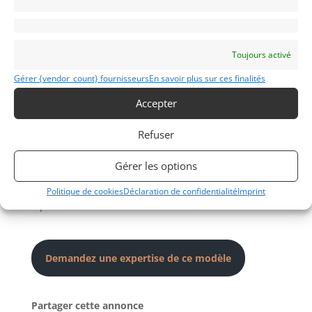
documents, removable roof with side windows, and
spare wheel.
CONDITION
Toujours activé
• There is no bodywork damage.
Gérer {vendor_count} fournisseurs
En savoir plus sur ces finalités
• The condition of the original Viper Red paintwork is
Accepter
good, with a small blemish on the right-hand side
exhaust cowling. A few blisters are visible on the
Refuser
paint, which is common on early Vipers.
• The original leather-trimmed cabin is in excellent
Gérer les options
overall condition, with a few minor imperfections on
the dashboard, which is exceptionally soft on early
Politique de cookies
Déclaration de confidentialité
Imprint
Vipers.
Demandez une expertise de ce modèle
Partager cette annonce