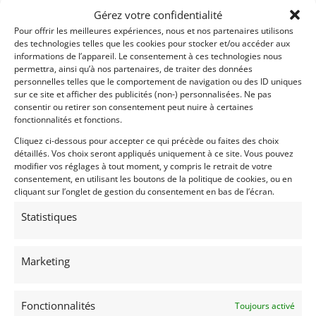
Gérez votre confidentialité
torque to the rear wheels through a six-speed
manual gearbox.
Pour offrir les meilleures expériences, nous et nos partenaires utilisons
des technologies telles que les cookies pour stocker et/ou accéder aux
• The odometer shows a mere 119 kilometres (73
informations de l’appareil. Le consentement à ces technologies nous
miles) from new.
permettra, ainsi qu’à nos partenaires, de traiter des données
• This remarkably well-preserved Viper is one of the
personnelles telles que le comportement de navigation ou des ID uniques
sur ce site et afficher des publicités (non-) personnalisées. Ne pas
first 285 examples produced and was originally
consentir ou retirer son consentement peut nuire à certaines
delivered to Canada before being exported to
fonctionnalités et fonctions.
Belgium.
Cliquez ci-dessous pour accepter ce qui précède ou faites des choix
détaillés. Vos choix seront appliqués uniquement à ce site. Vous pouvez
EQUIPMENT AND FEATURES
modifier vos réglages à tout moment, y compris le retrait de votre
consentement, en utilisant les boutons de la politique de cookies, ou en
• This RT/10 is finished in Viper Red over a grey
cliquant sur l’onglet de gestion du consentement en bas de l’écran.
leather-trimmed interior.
• It rides on its original 17-inch three-spoke alloy
Statistiques
wheels, shod with Michelin tyres.
• The cabin features four dashboard-mounted
Marketing
auxiliary gauges and the original radio-cassette
player.
• Accompanying the car is the original owner’s book
Fonctionnalités
Toujours activé
pack, a book on the Dodge Viper, Belgian registration