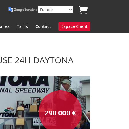
aires
Tarifs
Contact
Espace Client
EUSE 24H DAYTONA
290 000
€