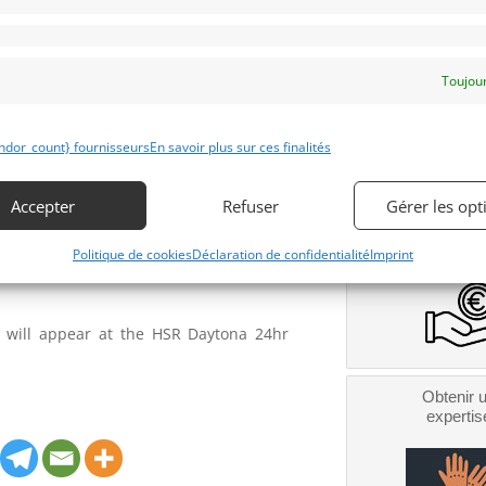
ivers were Forest Barber and Terry
Contacter l
Toujour
alents of Christian Fitipaldi and Andy
Téléphone
amed endurance race.
ndor_count} fournisseurs
En savoir plus sur ces finalités
Signaler v
t Chevrolet LS engine with paddle shift
Accepter
Refuser
Gérer les opt
Obtenir 
financeme
Bientôt dispo
Politique de cookies
Déclaration de confidentialité
Imprint
 of wheels and a spare parts package.
t will appear at the HSR Daytona 24hr
Obtenir 
expertis