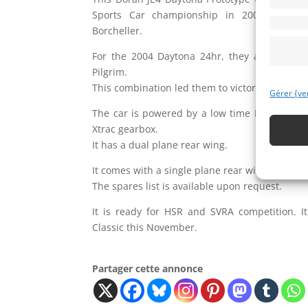
Sports Car championship in 2003. The dr
Borcheller.
For the 2004 Daytona 24hr, they added the t
Pilgrim.
This combination led them to victory in the f
Gérer {ve
The car is powered by a low time Katech buil
Xtrac gearbox.
It has a dual plane rear wing.
It comes with a single plane rear wing, 2 sets
The spares list is available upon request.
It is ready for HSR and SVRA competition. I
Classic this November.
Partager cette annonce