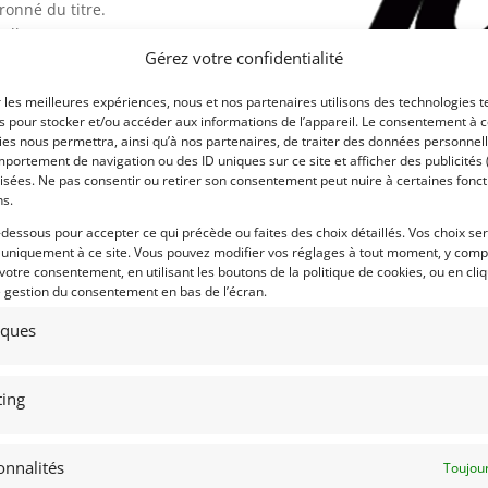
ronné du titre.
eller.
Gérez votre confidentialité
uté les talents de Christian Fitipaldi et
r les meilleures expériences, nous et nos partenaires utilisons des technologies t
es pour stocker et/ou accéder aux informations de l’appareil. Le consentement à 
ns la célèbre course d’endurance.
Voir les 69 annonces d
es nous permettra, ainsi qu’à nos partenaires, de traiter des données personnell
portement de navigation ou des ID uniques sur ce site et afficher des publicités 
rolet LS construit par Katech avec une
Publié: 17 septembre 2025 (
isées. Ne pas consentir ou retirer son consentement peut nuire à certaines fonct
ns.
Catégorie :
-dessous pour accepter ce qui précède ou faites des choix détaillés. Vos choix se
 uniquement à ce site. Vous pouvez modifier vos réglages à tout moment, y compr
an, 2 jeux de roues et un ensemble de
 votre consentement, en utilisant les boutons de la politique de cookies, ou en cli
Eligibilités :
e gestion du consentement en bas de l’écran.
e sur demande.
Marque :
tiques
l apparaîtra au HSR Daytona 24hr Classic
Modèle :
Année :
ing
Lieu :
onnalités
Toujour
 races on its way to winning the Rolex