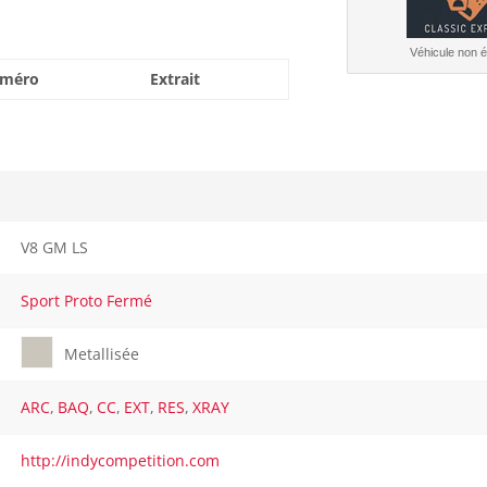
Véhicule non él
méro
Extrait
V8 GM LS
Sport Proto Fermé
Metallisée
ARC
,
BAQ
,
CC
,
EXT
,
RES
,
XRAY
http://indycompetition.com