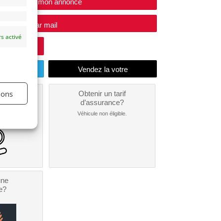
Modifier mon annonce
e vendeur par mail
s activé
endu
ions
un
Obtenir un tarif
nt ?
d’assurance?
nible...
Véhicule non éligible.
une
e?