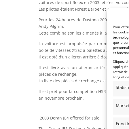
voitures de sport Rolex en 2003, et s’est vu cou
Les pilotes étaient Forest Barber et Terry Borch
Pour les 24 heures de Daytona 2004, ils ont ajo
Andy Pilgrim.
Pour offri
les cooki
Cette combinaison les a menés à la victoire da
technologi
que le com
La voiture est propulsée par un moteur Chev
personnal
boîte de vitesses Xtrac à palettes au volant.
et fonctio
Il est doté d’un aileron arrière à double plan.
Cliquez ci
appliqués
Il est livré avec un aileron arrière monopl
retrait de
pièces de rechange.
l’onglet d
La liste des pièces de rechange est disponibl
Statis
Il est prêt pour la compétition HSR et SVRA. I
en novembre prochain.
Market
2003 Doran JE4 offered for sale.
Foncti
This Doran JE4 Daytona Prototype won 6 of 12