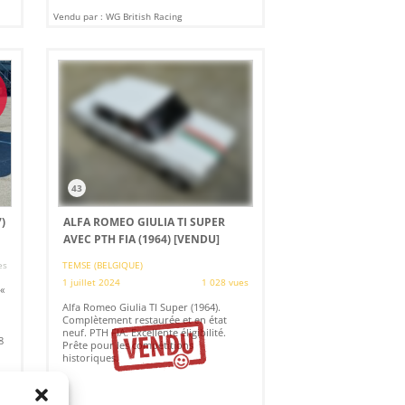
Vendu par : WG British Racing
43
)
ALFA ROMEO GIULIA TI SUPER
AVEC PTH FIA (1964)
[VENDU]
es
TEMSE (BELGIQUE)
1 juillet 2024
1 028 vues
«
Alfa Romeo Giulia TI Super (1964).
Complètement restaurée et en état
neuf. PTH FIA. Excellente éligibilité.
8
Prête pour les compétitions
historiques.