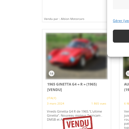
Vendu par : Albion Motorcars
Vendu
Gérer {ve
14
1
1965 GINETTA G4 « R » (1965)
AU
[VENDU]
(1
(ITALY)
3 mars 2024
1 865 vues
6 f
Vneds Ginetta G4 R de 1965."L'ultime
Ven
Ginetta". Nouveau moteur Twincam .
jus
DMSB et ACI HTP
rou
pat
typ