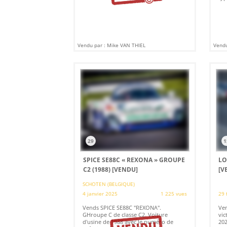
Vendu par : Mike VAN THIEL
Vendu
29
1
SPICE SE88C « REXONA » GROUPE
LO
C2 (1988)
[VENDU]
[V
SCHOTEN (BELGIQUE)
4 janvier 2025
1 225 vues
29 
Vends SPICE SE88C "REXONA".
Ven
GHroupe C de classe C2. Voiture
vic
d'usine de 1988 avec le numéro de
202