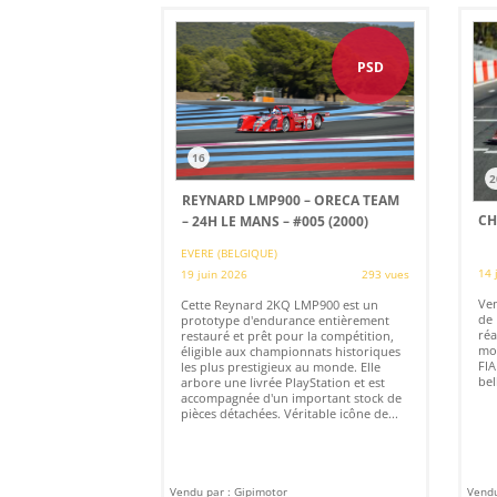
PSD
16
2
REYNARD LMP900 – ORECA TEAM
CH
– 24H LE MANS – #005 (2000)
EVERE (BELGIQUE)
14 
19 juin 2026
293 vues
Ven
Cette Reynard 2KQ LMP900 est un
de 
prototype d'endurance entièrement
réa
restauré et prêt pour la compétition,
mo
éligible aux championnats historiques
FIA
les plus prestigieux au monde. Elle
bell
arbore une livrée PlayStation et est
accompagnée d'un important stock de
pièces détachées. Véritable icône de...
Vendu par : Gipimotor
Vendu