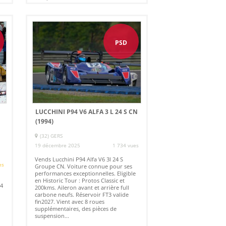
€
PSD
LUCCHINI P94 V6 ALFA 3 L 24 S CN
(1994)
4
(32) GERS
19 décembre 2025
1 734 vues
Vends Lucchini P94 Alfa V6 3l 24 S
es
Groupe CN. Voiture connue pour ses
performances exceptionnelles. Eligible
en Historic Tour : Protos Classic et
24
200kms. Aileron avant et arrière full
carbone neufs. Réservoir FT3 valide
fin2027. Vient avec 8 roues
supplémentaires, des pièces de
suspension...