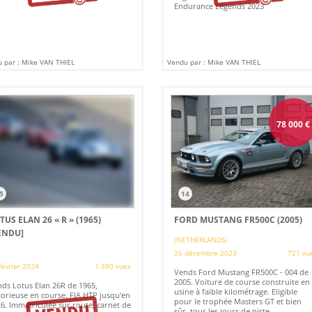
Endurance Legends 2023
 par : Mike VAN THIEL
Vendu par : Mike VAN THIEL
78 000
€
5
14
TUS ELAN 26 « R » (1965)
FORD MUSTANG FR500C (2005)
ENDU]
(NETHERLANDS)
26 décembre 2023
721 vu
février 2024
1 380 vues
Vends Ford Mustang FR500C - 004 de
2005. Voiture de course construite en
ds Lotus Elan 26R de 1965,
usine à faible kilométrage. Eligible
torieuse en course. FIA HTP jusqu'en
pour le trophée Masters GT et bien
6. Immatriculée sur route, carnet de
sûr, tous les jours de piste.