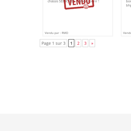
châssis SE88C-003. Prête à courir !
bor
bh
Vendu par : RMD
Vendu
Page 1 sur 3
1
2
3
»