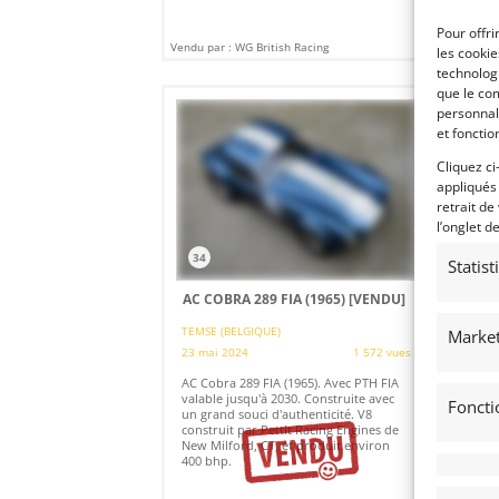
Pour offri
Vendu par : WG British Racing
Vendu
les cooki
technologi
que le com
personnal
et fonctio
Cliquez ci
appliqués
retrait de
l’onglet d
34
1
Statis
AC COBRA 289 FIA (1965)
[VENDU]
DE
GR
TEMSE (BELGIQUE)
Market
23 mai 2024
1 572 vues
(FR
14 
AC Cobra 289 FIA (1965). Avec PTH FIA
valable jusqu'à 2030. Construite avec
Foncti
"Le
un grand souci d'authenticité. V8
des
construit par Pettit Racing Engines de
New Milford, CT, et produit environ
400 bhp.