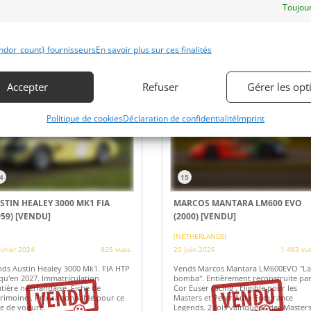
Toujour
 par : Mike VAN THIEL
Vendu par : Mike VAN THIEL
ndor_count} fournisseurs
En savoir plus sur ces finalités
Accepter
Refuser
Gérer les opt
Politique de cookies
Déclaration de confidentialité
Imprint
4
15
STIN HEALEY 3000 MK1 FIA
MARCOS MANTARA LM600 EVO
959)
[VENDU]
(2000)
[VENDU]
(NETHERLANDS)
évrier 2024
925 vues
20 juin 2025
1 483 vu
ds Austin Healey 3000 Mk1. FIA HTP
Vends Marcos Mantara LM600EVO "La
qu'en 2027. Immatriculation
bomba". Entièrement reconstruite pa
tière néerlandaise. Fiche de
Cor Euser racing . Eligible pour les
rimoine . Prix raisonnable pour ce
Masters et Peter Auto Endurance
e de voiture.
Legends. 2 fois vainqueur des Master