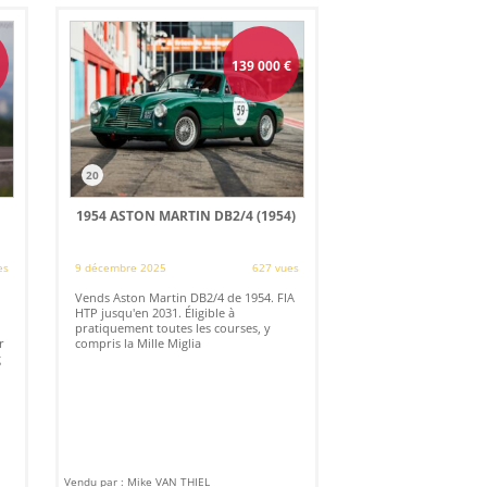
139 000
€
20
1954 ASTON MARTIN DB2/4 (1954)
es
9 décembre 2025
627 vues
Vends Aston Martin DB2/4 de 1954. FIA
HTP jusqu'en 2031. Éligible à
pratiquement toutes les courses, y
r
compris la Mille Miglia
g
Vendu par : Mike VAN THIEL