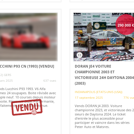
290 000
11
CCHINI P93 CN (1993)
[VENDU]
DORAN JE4 VOITURE
CHAMPIONNE 2003 ET
32) GERS
VICTORIEUSE 24H DAYTONA 200
ars 2025
637 vues
(2003)
ds Lucchini P93 1993. V6 Alfa
INDIANAPOLIS (ETATS-UNIS (USA))
eo 24 soupapes. Boite révisée avec
ple neuf. 10 courses depuis moteur
17 septembre 2025
776 vu
boite. Réservoir 2028. Performante,
faitement suivie et entretenue.
Vends DORAN J4 2003. Voiture
championne 2023, et victorieuse des 
sieurs de Daytona 2024. Le ticket
d'entrée le plus accessible pour
participer et vaincre dans les séries
Peter Auto et Matsres.