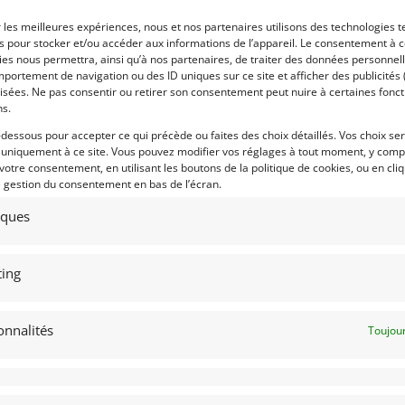
r les meilleures expériences, nous et nos partenaires utilisons des technologies t
 par : RMD
Vendu par : Mike VAN THIEL
es pour stocker et/ou accéder aux informations de l’appareil. Le consentement à 
es nous permettra, ainsi qu’à nos partenaires, de traiter des données personnell
portement de navigation ou des ID uniques sur ce site et afficher des publicités 
isées. Ne pas consentir ou retirer son consentement peut nuire à certaines fonct
ns.
-dessous pour accepter ce qui précède ou faites des choix détaillés. Vos choix se
 uniquement à ce site. Vous pouvez modifier vos réglages à tout moment, y compr
 votre consentement, en utilisant les boutons de la politique de cookies, ou en cli
e gestion du consentement en bas de l’écran.
5
15
tiques
 TOMASO PANTERA GTS SPECS
1964 MORGAN PLUS 4 SUPER
4 FIA (1975)
[VENDU]
SPORTS SPEC. (1964)
[VENDU]
ing
ANCE)
(BELGIUM)
mars 2024
1 769 vues
16 mars 2024
673 vu
onnalités
 meilleur de l'Italie, de l'Argentine et
"La Morgan de Carl Swanson
Toujour
 États-Unis