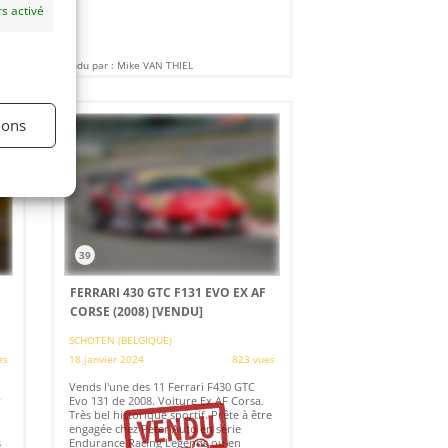
s activé
Vendu par : Mike VAN THIEL
ions
39
FERRARI 430 GTC F131 EVO EX AF
CORSE (2008)
[VENDU]
SCHOTEN (BELGIQUE)
es
18 janvier 2024
823 vues
Vends l'une des 11 Ferrari F430 GTC
r
Evo 131 de 2008. Voiture Ex AF Corsa.
Très bel historique sportif. Prête à être
engagée chez Peter Auto en série
s
Endurance Racing Legends ou en