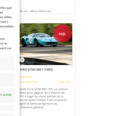
elles que
Vendu par : Albion Motorcars
ces
es telles
(non-)
ionnalités
PSD
ront
is le
quant sur
12
FORD GT40 MK1 (1965)
(GERMANY)
29 octobre 2025
2 082 vues
es
Vends Ford GT40 MK1 FIA. La voiture
idéale pour gagner les 6 heures de
s activé
SPA! Il s'agit du clone parfait de la
voiture ayant réalisé 3 fois la pole et
gagné la fameuse épreuve au
classement général.