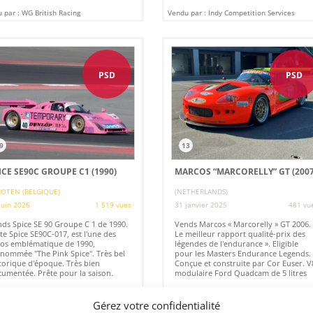
 par : WG British Racing
Vendu par : Indy Competition Services
PSD
PSD
9
13
ICE SE90C GROUPE C1 (1990)
MARCOS “MARCORELLY” GT (2007
OTEN (BELGIQUE)
(NETHERLANDS)
juin 2026
1 519 vues
31 janvier 2025
481 vu
ds Spice SE 90 Groupe C 1 de 1990.
Vends Marcos « Marcorelly » GT 2006. 
te Spice SE90C-017, est l'une des
Le meilleur rapport qualité-prix des
os emblématique de 1990,
légendes de l'endurance ». Eligible
nommée "The Pink Spice". Très bel
pour les Masters Endurance Legends.
torique d'époque. Très bien
Conçue et construite par Cor Euser. V
umentée. Prête pour la saison.
modulaire Ford Quadcam de 5 litres
Gérez votre confidentialité