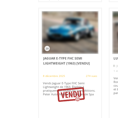
20
JAGUAR E-TYPE FHC SEMI
LU
LIGHTWEIGHT (1963)
[VENDU]
(
1 m
8 décembre 2025
274 vues
Ven
Rom
Vends Jaguar E-Type FHC Semi
cou
Lightweight de 1963. Éligible à
et 
pratiquement toutes les compétitions.
par
Peter Auto, Masters, 6 Heures de Spa