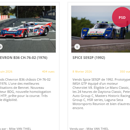
PSD
0
9
EVRON B36 CH-76-02 (1976)
SPICE SE92P (1992)
juin 2026
404 vues
8 février 2026
350 vu
ds Chevron B36 châssis CH-76-02
Vends Spice SE92P de 1992. Prototype
1976. L'une des meilleures
IMSA GTP équipé d'un moteur
lisations de Bennet. Nouveau
Chevrolet V8. Eligible Le Mans Classic,
teur BDG, nouvelle homologation
les 24 heures de Daytona Classic, Pete
 HTP, prête pour la course. Très
Auto Group C, Masters Historic Racin
e éligibilité.
Group C, HSR series, Laguna Seca
Motorsports Reunion et bien d'autres
encore.
 par : Mike VAN THIEL
Vendu par : Mike VAN THIEL