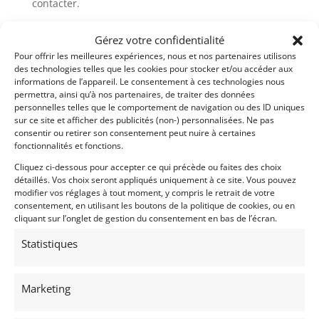
contacter.
Gérez votre confidentialité
Demandez une expertise de ce modèle
Pour offrir les meilleures expériences, nous et nos partenaires utilisons
des technologies telles que les cookies pour stocker et/ou accéder aux
informations de l’appareil. Le consentement à ces technologies nous
Partager cette annonce
permettra, ainsi qu’à nos partenaires, de traiter des données
personnelles telles que le comportement de navigation ou des ID uniques
sur ce site et afficher des publicités (non-) personnalisées. Ne pas
consentir ou retirer son consentement peut nuire à certaines
fonctionnalités et fonctions.
Cliquez ci-dessous pour accepter ce qui précède ou faites des choix
détaillés. Vos choix seront appliqués uniquement à ce site. Vous pouvez
modifier vos réglages à tout moment, y compris le retrait de votre
consentement, en utilisant les boutons de la politique de cookies, ou en
cliquant sur l’onglet de gestion du consentement en bas de l’écran.
Voir les 224 annonces de
DPM Motors
Statistiques
Publié: 24 juin 2025 (il y a 1 an)
AUTO
Voitures de collection
Marketing
Italiennes