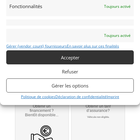
Fonctionnalités
Toujours activé
250 GT
Toujours activé
1964
Gérer {vendor_count} fournisseurs
En savoir plus sur ces finalités
Accepter
MONACO
Refuser
Modifier mon annonce
Gérer les options
Politique de cookies
Déclaration de confidentialité
Imprint
Obtenir un
Obtenir un tarif
financement ?
d’assurance?
Bientôt disponible...
Véhicule non éligible.