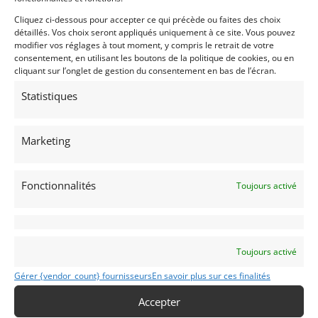
Cliquez ci-dessous pour accepter ce qui précède ou faites des choix
Publié: 25 décembre 2021 (il y a 5 ans)
détaillés. Vos choix seront appliqués uniquement à ce site. Vous pouvez
AUTO
modifier vos réglages à tout moment, y compris le retrait de votre
Voitures de collection
consentement, en utilisant les boutons de la politique de cookies, ou en
Italiennes
cliquant sur l’onglet de gestion du consentement en bas de l’écran.
Statistiques
Marketing
308 GTS
Fonctionnalités
Toujours activé
1982
Reims
(51) Marne
Voir sur la carte
Toujours activé
Gérer {vendor_count} fournisseurs
En savoir plus sur ces finalités
Modifier mon annonce
Accepter