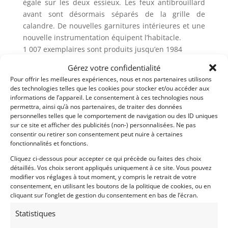
égale sur les deux essieux. Les feux antibrouillard
avant sont désormais séparés de la grille de
calandre. De nouvelles garnitures intérieures et une
nouvelle instrumentation équipent l’habitacle.
1 007 exemplaires sont produits jusqu’en 1984
Gérez votre confidentialité
Notre BB n’affiche que 39 000 KM.
Pour offrir les meilleures expériences, nous et nos partenaires utilisons
Elle est en parfait état et sera livrée révisée et prête
des technologies telles que les cookies pour stocker et/ou accéder aux
à prendre la route.
informations de l’appareil. Le consentement à ces technologies nous
permettra, ainsi qu’à nos partenaires, de traiter des données
Pour plus de renseignements, n’hésitez pas à nous
personnelles telles que le comportement de navigation ou des ID uniques
contacter.
sur ce site et afficher des publicités (non-) personnalisées. Ne pas
consentir ou retirer son consentement peut nuire à certaines
fonctionnalités et fonctions.
Demandez une expertise de ce modèle
Cliquez ci-dessous pour accepter ce qui précède ou faites des choix
détaillés. Vos choix seront appliqués uniquement à ce site. Vous pouvez
modifier vos réglages à tout moment, y compris le retrait de votre
Partager cette annonce
consentement, en utilisant les boutons de la politique de cookies, ou en
cliquant sur l’onglet de gestion du consentement en bas de l’écran.
Statistiques