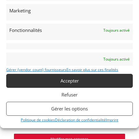
Marketing
Fonctionnalités
Toujours activé
Voir les 224 annonces de
DPM Motors
Publié: 28 novembre 2024 (il y a 2 ans)
AUTO
Voitures de collection
Toujours activé
Italiennes
Gérer {vendor_count} fournisseurs
En savoir plus sur ces finalités
Accepter
Refuser
512 BBI
Gérer les options
Politique de cookies
Déclaration de confidentialité
Imprint
MONACO