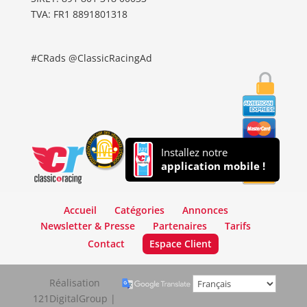
TVA: FR1 8891801318
#CRads @ClassicRacingAd
Installez notre
application mobile !
Accueil
Catégories
Annonces
Newsletter & Presse
Partenaires
Tarifs
Contact
Espace Client
Réalisation
121DigitalGroup |