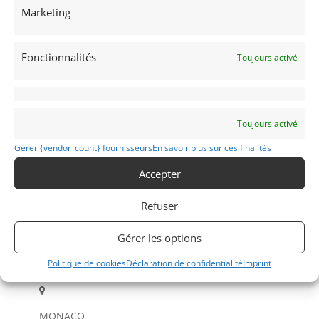
Marketing
Fonctionnalités
Toujours activé
Voir les 224 annonces de
DPM Motors
Publié: 30 juillet 2017 (il y a 9 ans)
Toujours activé
Voitures de collection
Italiennes
Gérer {vendor_count} fournisseurs
En savoir plus sur ces finalités
Accepter
Refuser
Gérer les options
512
Politique de cookies
Déclaration de confidentialité
Imprint
1981
MONACO