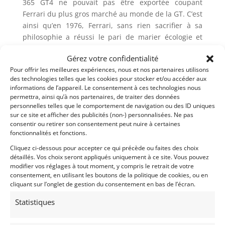
365 GT4 ne pouvait pas être exportée coupant
Ferrari du plus gros marché au monde de la GT. C’est
ainsi qu’en 1976, Ferrari, sans rien sacrifier à sa
philosophie a réussi le pari de marier écologie et
performances.
Gérez votre confidentialité
C’est ainsi qu’est sortie la Ferrari 512 BB, laquelle
Pour offrir les meilleures expériences, nous et nos partenaires utilisons
étrennera un nouveau moteur dont la cylindrée
des technologies telles que les cookies pour stocker et/ou accéder aux
informations de l’appareil. Le consentement à ces technologies nous
passe de 4,4 à 5 litres.
permettra, ainsi qu’à nos partenaires, de traiter des données
personnelles telles que le comportement de navigation ou des ID uniques
La production de la 512 BB s’arrêtera en 1981 avec
sur ce site et afficher des publicités (non-) personnalisées. Ne pas
929 exemplaires produits; elle sera remplacée par la
consentir ou retirer son consentement peut nuire à certaines
Ferrari 512 BBi.
fonctionnalités et fonctions.
Cliquez ci-dessous pour accepter ce qui précède ou faites des choix
détaillés. Vos choix seront appliqués uniquement à ce site. Vous pouvez
Demandez une expertise de ce modèle
modifier vos réglages à tout moment, y compris le retrait de votre
consentement, en utilisant les boutons de la politique de cookies, ou en
cliquant sur l’onglet de gestion du consentement en bas de l’écran.
Partager cette annonce
Statistiques