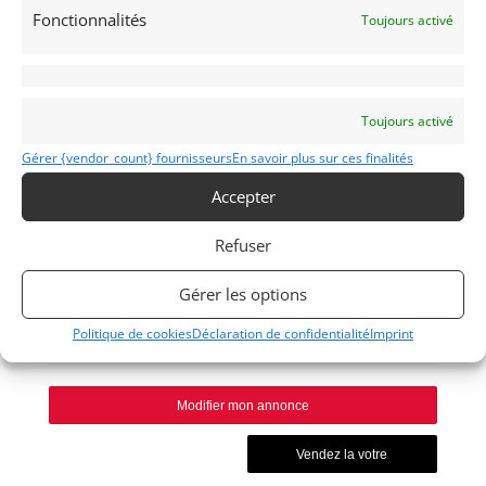
Fonctionnalités
Toujours activé
Publié: 28 août 2017 (il y a 9 ans)
Voitures de collection
SuperCars
Italiennes
Toujours activé
Gérer {vendor_count} fournisseurs
En savoir plus sur ces finalités
Accepter
575
Refuser
2002
Gérer les options
Politique de cookies
Déclaration de confidentialité
Imprint
MONACO
Modifier mon annonce