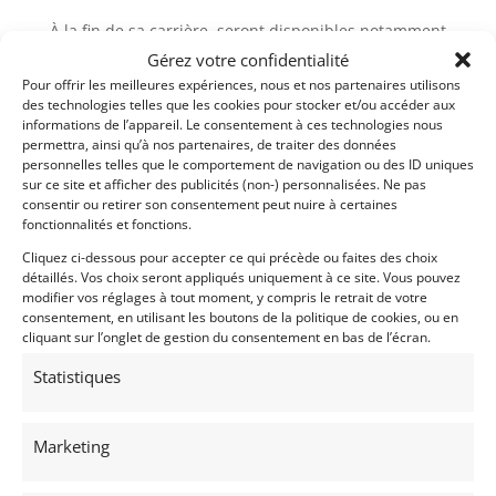
À la fin de sa carrière, seront disponibles notamment
à travers le kit GTC, des disques de freins en
Gérez votre confidentialité
céramique, un différentiel taré différemment, des
Pour offrir les meilleures expériences, nous et nos partenaires utilisons
des technologies telles que les cookies pour stocker et/ou accéder aux
suspensions plus fermes et une évolution moteur à
informations de l’appareil. Le consentement à ces technologies nous
540 ch.
permettra, ainsi qu’à nos partenaires, de traiter des données
personnelles telles que le comportement de navigation ou des ID uniques
sur ce site et afficher des publicités (non-) personnalisées. Ne pas
Demandez une expertise de ce modèle
consentir ou retirer son consentement peut nuire à certaines
fonctionnalités et fonctions.
Cliquez ci-dessous pour accepter ce qui précède ou faites des choix
Partager cette annonce
détaillés. Vos choix seront appliqués uniquement à ce site. Vous pouvez
modifier vos réglages à tout moment, y compris le retrait de votre
consentement, en utilisant les boutons de la politique de cookies, ou en
cliquant sur l’onglet de gestion du consentement en bas de l’écran.
Statistiques
Marketing
Voir les 224 annonces de
DPM Motors