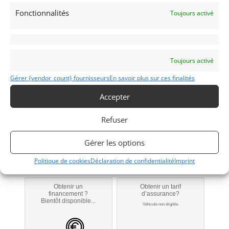
Voitures de collection
Fonctionnalités
Italiennes
Toujours activé
Toujours activé
850
Gérer {vendor_count} fournisseurs
En savoir plus sur ces finalités
1971
Accepter
MONACO
Refuser
Modifier mon annonce
Gérer les options
Politique de cookies
Déclaration de confidentialité
Imprint
Obtenir un
Obtenir un tarif
financement ?
d’assurance?
Bientôt disponible...
Véhicule non éligible.