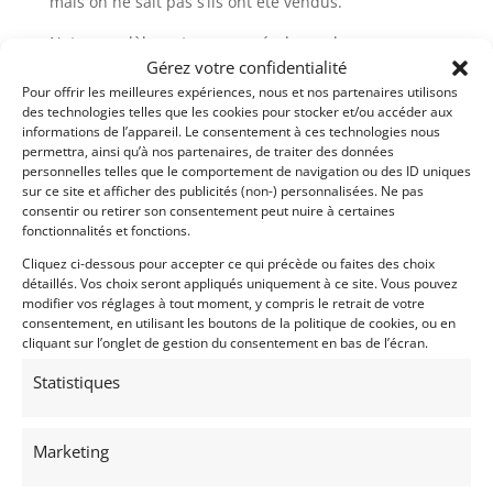
mais on ne sait pas s’ils ont été vendus.
Notre modèle est un coupé de couleur rouge en
Gérez votre confidentialité
parfait état. Catégorie collection.
Pour offrir les meilleures expériences, nous et nos partenaires utilisons
des technologies telles que les cookies pour stocker et/ou accéder aux
Demandez une expertise de ce modèle
informations de l’appareil. Le consentement à ces technologies nous
permettra, ainsi qu’à nos partenaires, de traiter des données
personnelles telles que le comportement de navigation ou des ID uniques
sur ce site et afficher des publicités (non-) personnalisées. Ne pas
Partager cette annonce
consentir ou retirer son consentement peut nuire à certaines
fonctionnalités et fonctions.
Cliquez ci-dessous pour accepter ce qui précède ou faites des choix
détaillés. Vos choix seront appliqués uniquement à ce site. Vous pouvez
modifier vos réglages à tout moment, y compris le retrait de votre
consentement, en utilisant les boutons de la politique de cookies, ou en
cliquant sur l’onglet de gestion du consentement en bas de l’écran.
Statistiques
Voir les 224 annonces de
DPM Motors
Marketing
Publié: 14 février 2020 (il y a 6 ans)
AUTO