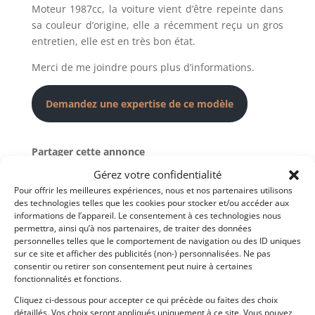
Moteur 1987cc, la voiture vient d’être repeinte dans
sa couleur d’origine, elle a récemment reçu un gros
entretien, elle est en très bon état.
Merci de me joindre pours plus d’informations.
Demandez une expertise de ce modèle
Partager cette annonce
Gérez votre confidentialité
Pour offrir les meilleures expériences, nous et nos partenaires utilisons
des technologies telles que les cookies pour stocker et/ou accéder aux
informations de l’appareil. Le consentement à ces technologies nous
permettra, ainsi qu’à nos partenaires, de traiter des données
personnelles telles que le comportement de navigation ou des ID uniques
sur ce site et afficher des publicités (non-) personnalisées. Ne pas
consentir ou retirer son consentement peut nuire à certaines
Voir les 18 annonces de
Mecanicimport
fonctionnalités et fonctions.
Cliquez ci-dessous pour accepter ce qui précède ou faites des choix
Publié: 16 septembre 2021 (il y a 5 ans)
détaillés. Vos choix seront appliqués uniquement à ce site. Vous pouvez