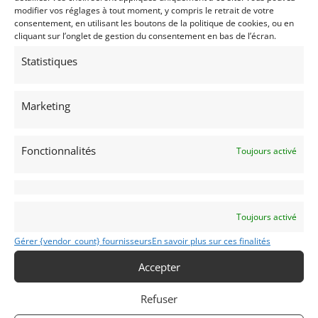
AUTO
modifier vos réglages à tout moment, y compris le retrait de votre
Voitures de collection
consentement, en utilisant les boutons de la politique de cookies, ou en
Italiennes
cliquant sur l’onglet de gestion du consentement en bas de l’écran.
FIAT
Statistiques
DINO
1968
Marketing
Modifier mon annonce
Fonctionnalités
Toujours activé
Obtenir un
Obtenir un tarif
Toujours activé
financement ?
d’assurance?
Bientôt disponible...
Véhicule non éligible.
Gérer {vendor_count} fournisseurs
En savoir plus sur ces finalités
Accepter
Refuser