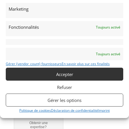
I
Marketing
1976
Fonctionnalités
Toujours activé
Mons
Modifier mon annonce
Toujours activé
Gérer {vendor_count} fournisseurs
En savoir plus sur ces finalités
Obtenir un
Obtenir un tarif
Accepter
financement ?
d’assurance?
Bientôt disponible...
Véhicule non éligible.
Refuser
Gérer les options
Politique de cookies
Déclaration de confidentialité
Imprint
Obtenir une
expertise?