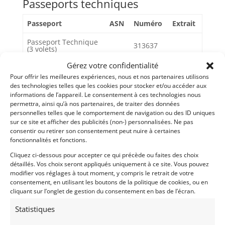
Passeports techniques
Passeport
ASN
Numéro
Extrait
Passeport Technique
313637
(3 volets)
Gérez votre confidentialité
Pour offrir les meilleures expériences, nous et nos partenaires utilisons
Voir les 5 annonces de
Giordano&Dupré
des technologies telles que les cookies pour stocker et/ou accéder aux
informations de l’appareil. Le consentement à ces technologies nous
Publié: 22 janvier 2022 (il y a 5 ans)
permettra, ainsi qu’à nos partenaires, de traiter des données
personnelles telles que le comportement de navigation ou des ID uniques
AUTO
sur ce site et afficher des publicités (non-) personnalisées. Ne pas
GT Rallye FIA
consentir ou retirer son consentement peut nuire à certaines
Grand Tourisme [GT]
fonctionnalités et fonctions.
GT Rallye - Cote
Cliquez ci-dessous pour accepter ce qui précède ou faites des choix
5566
détaillés. Vos choix seront appliqués uniquement à ce site. Vous pouvez
modifier vos réglages à tout moment, y compris le retrait de votre
consentement, en utilisant les boutons de la politique de cookies, ou en
cliquant sur l’onglet de gestion du consentement en bas de l’écran.
Statistiques
ESCORT