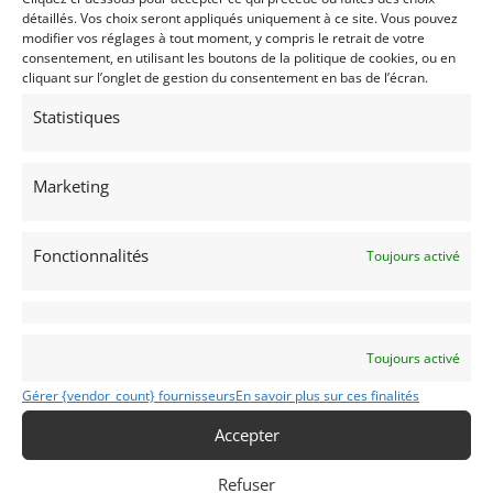
détaillés. Vos choix seront appliqués uniquement à ce site. Vous pouvez
modifier vos réglages à tout moment, y compris le retrait de votre
consentement, en utilisant les boutons de la politique de cookies, ou en
cliquant sur l’onglet de gestion du consentement en bas de l’écran.
Passeports techniques
Statistiques
Passeport
ASN
Numéro
Extrait
Marketing
Voir les 161 annonces de
MY VINTAGE
Fonctionnalités
Toujours activé
Publié: 12 janvier 2021 (il y a 6 ans)
AUTO
GT Rallye VHRS
Grand Tourisme [GT]
Toujours activé
Voitures de collection
Gérer {vendor_count} fournisseurs
En savoir plus sur ces finalités
Accepter
Refuser
ESCORT