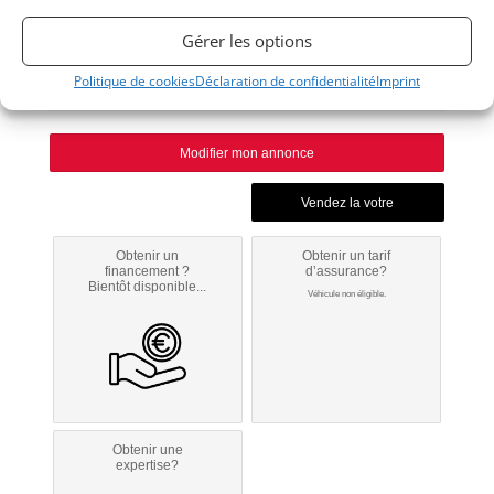
1979
Gérer les options
Politique de cookies
Déclaration de confidentialité
Imprint
Huy
Modifier mon annonce
Obtenir un
Obtenir un tarif
financement ?
d’assurance?
Bientôt disponible...
Véhicule non éligible.
Obtenir une
expertise?