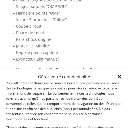
– Sièges baquets “OMP WRC“
– Harnais 4 points “OMP“
– Volant 3 branches “Tulipé“
– Coupe circuit
– Phare de recul
– Pare-chocs origine
– Jantes 13′ Minilite
– Repose pieds copilote
– Extincteur 2kg manuel
– Livrée avec Contrôle Technique et Car-Pass
– Prête à rouler!
Gérez votre confidentialité
Pour offrir les meilleures expériences, nous et nos partenaires utilisons
-Plus de photos sur notre site www.myvintage.be
des technologies telles que les cookies pour stocker et/ou accéder aux
informations de l’appareil. Le consentement à ces technologies nous
permettra, ainsi qu’à nos partenaires, de traiter des données
Demandez une expertise de ce modèle
personnelles telles que le comportement de navigation ou des ID uniques
sur ce site et afficher des publicités (non-) personnalisées. Ne pas
consentir ou retirer son consentement peut nuire à certaines
fonctionnalités et fonctions.
Partager cette annonce
Cliquez ci-dessous pour accepter ce qui précède ou faites des choix