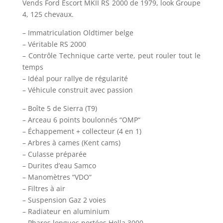
Vends Ford Escort MKII RS 2000 de 1979, look Groupe
4, 125 chevaux.
– Immatriculation Oldtimer belge
– Véritable RS 2000
– Contrôle Technique carte verte, peut rouler tout le
temps
– Idéal pour rallye de régularité
– Véhicule construit avec passion
– Boîte 5 de Sierra (T9)
– Arceau 6 points boulonnés “OMP“
– Échappement + collecteur (4 en 1)
– Arbres à cames (Kent cams)
– Culasse préparée
– Durites d’eau Samco
– Manomètres “VDO“
– Filtres à air
– Suspension Gaz 2 voies
– Radiateur en aluminium
– Phares longues portées Hella 3000