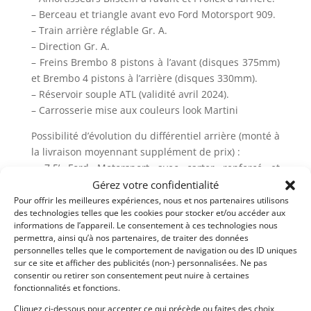
– Berceau et triangle avant evo Ford Motorsport 909.
– Train arrière réglable Gr. A.
– Direction Gr. A.
– Freins Brembo 8 pistons à l’avant (disques 375mm)
et Brembo 4 pistons à l’arrière (disques 330mm).
– Réservoir souple ATL (validité avril 2024).
– Carrosserie mise aux couleurs look Martini
Possibilité d’évolution du différentiel arrière (monté à
la livraison moyennant supplément de prix) :
– 7,5’ Ford Motorsport avec carter renforcé et
différentiel ZF
Gérez votre confidentialité
– 9’ Ford Motorsport
Pour offrir les meilleures expériences, nous et nos partenaires utilisons
des technologies telles que les cookies pour stocker et/ou accéder aux
Documents :
informations de l’appareil. Le consentement à ces technologies nous
permettra, ainsi qu’à nos partenaires, de traiter des données
– Fiche d’homologation originale A-5466 et VO
personnelles telles que le comportement de navigation ou des ID uniques
correspondantes.
sur ce site et afficher des publicités (non-) personnalisées. Ne pas
– Passeport technique FFSA.
consentir ou retirer son consentement peut nuire à certaines
fonctionnalités et fonctions.
– Manuel d’utilisation Ford Motorsport.
– Fiche d’homologation d’arceau de sécurité (ONS).
Cliquez ci-dessous pour accepter ce qui précède ou faites des choix