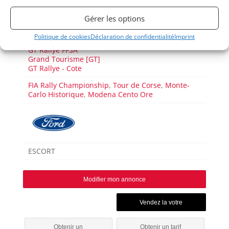
Gérer les options
Publié: 28 août 2023 (il y a 3 ans)
AUTO
Politique de cookies
Déclaration de confidentialité
Imprint
GT Rallye FIA
GT Rallye FFSA
Grand Tourisme [GT]
GT Rallye - Cote
FIA Rally Championship
,
Tour de Corse
,
Monte-
Carlo Historique
,
Modena Cento Ore
ESCORT
Modifier mon annonce
Obtenir un
Obtenir un tarif