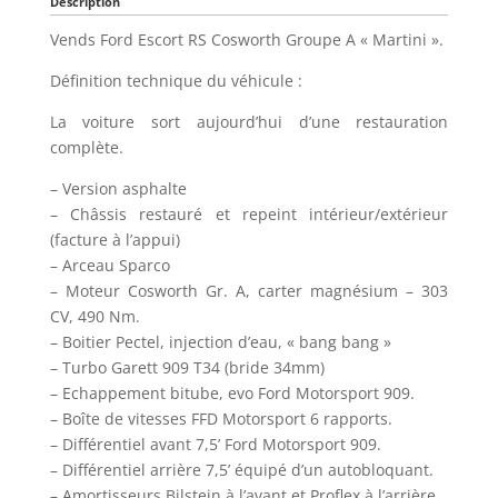
Description
Vends Ford Escort RS Cosworth Groupe A « Martini ».
Définition technique du véhicule :
La voiture sort aujourd’hui d’une restauration
complète.
– Version asphalte
– Châssis restauré et repeint intérieur/extérieur
(facture à l’appui)
– Arceau Sparco
– Moteur Cosworth Gr. A, carter magnésium – 303
CV, 490 Nm.
– Boitier Pectel, injection d’eau, « bang bang »
– Turbo Garett 909 T34 (bride 34mm)
– Echappement bitube, evo Ford Motorsport 909.
– Boîte de vitesses FFD Motorsport 6 rapports.
– Différentiel avant 7,5’ Ford Motorsport 909.
– Différentiel arrière 7,5’ équipé d’un autobloquant.
– Amortisseurs Bilstein à l’avant et Proflex à l’arrière.