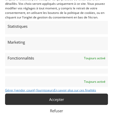
– Certificat d’homologation de réservoir (ATL).
détaillés. Vos choix seront appliqués uniquement à ce site. Vous pouvez
modifier vos réglages à tout moment, y compris le retrait de votre
– Anciens certificats d’immatriculation.
consentement, en utilisant les boutons de la politique de cookies, ou en
cliquant sur l’onglet de gestion du consentement en bas de l’écran.
Plus d’informations par mail : gallery@myvintage.be
ou par whatsapp : +32 494 20 48 92
Statistiques
Partager cette annonce
Marketing
Fonctionnalités
Toujours activé
Passeports techniques
Toujours activé
Passeport
ASN
Numéro
Extrait
Gérer {vendor_count} fournisseurs
En savoir plus sur ces finalités
Passeport Technique
(3 volets)
Accepter
Refuser
Voir les 161 annonces de
MY VINTAGE