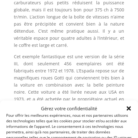
carburateurs plus petits réduisent la puissance
globale, mais il est toujours bon pour 375 ch à 7500
tr/min. L’action longue de la boîte de vitesses n’aime
pas être précipitée et convient bien à la nature
détendue. C’est même pratique aussi. Il y a un
véritable espace pour quatre adultes à l’intérieur, et
le coffre est large et carré.
Cet exemple fantastique est une version de la série
III, dont seulement 456 exemplaires ont été
fabriqués entre 1972 et 1978. L’Espada repose sur de
magnifiques roues Gotti qui conviennent très bien à
la voiture en combinaison avec la belle peinture
noire. Cette voiture a été livrée neuve aux USA en
1973, et a été achetée par le propriétaire actuel en
1991. Elle est convertie aux spécifications
Gérez votre confidentialité
européennes, techniquement très bien entretenue,
Pour offrir les meilleures expériences, nous et nos partenaires utilisons
et avec une sellerie noire et beige joliment patinée.
des technologies telles que les cookies pour stocker et/ou accéder aux
informations de l’appareil. Le consentement à ces technologies nous
La voiture est juste complètement révisée et prête
permettra, ainsi qu’à nos partenaires, de traiter des données
pour un nouveau propriétaire.
personnelles telles que le comportement de navigation ou des ID uniques