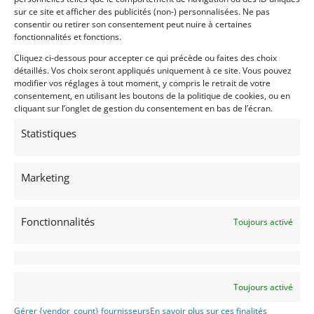
sur ce site et afficher des publicités (non-) personnalisées. Ne pas
Avec seulement 1217 modèles construits sur une
consentir ou retirer son consentement peut nuire à certaines
période de dix ans (séries I, II et III combinées),
fonctionnalités et fonctions.
l’Espada est une voiture assez rare. Il n’y a pas
Cliquez ci-dessous pour accepter ce qui précède ou faites des choix
d’autre voiture classique qui se ressemble, et le
détaillés. Vos choix seront appliqués uniquement à ce site. Vous pouvez
moteur emblématique fait de cette GT une véritable
modifier vos réglages à tout moment, y compris le retrait de votre
consentement, en utilisant les boutons de la politique de cookies, ou en
exotique. Alors que les prix des autres Lamborghini
cliquant sur l’onglet de gestion du consentement en bas de l’écran.
montent en flèche ces jours-ci, l’Espada reste une
voiture raisonnablement abordable.
Statistiques
Demandez une expertise de ce modèle
Marketing
Partager cette annonce
Fonctionnalités
Toujours activé
Toujours activé
Gérer {vendor_count} fournisseurs
En savoir plus sur ces finalités