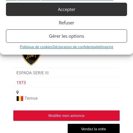
Voir les 76 annonces de
Albion Motorcars
Accepter
Publié: 15 mai 2023 (il y a 3 ans)
AUTO
Refuser
Voitures de collection
Italiennes
Gérer les options
Politique de cookies
Déclaration de confidentialité
Imprint
ESPADA SERIE III
1973
Temse
Modifier mon annonce