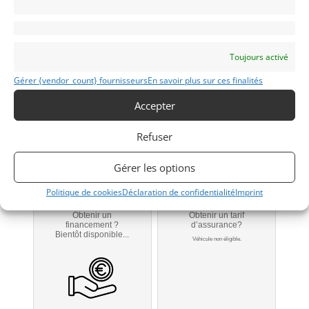
LANCIA RALLY 037
Padova
Toujours activé
Gérer {vendor_count} fournisseurs
En savoir plus sur ces finalités
Modifier mon annonce
Accepter
Contacter le vendeur par mail
Refuser
Téléphone
Gérer les options
Signaler vendu
Politique de cookies
Déclaration de confidentialité
Imprint
Obtenir un
Obtenir un tarif
financement ?
d’assurance?
Bientôt disponible...
Véhicule non éligible.