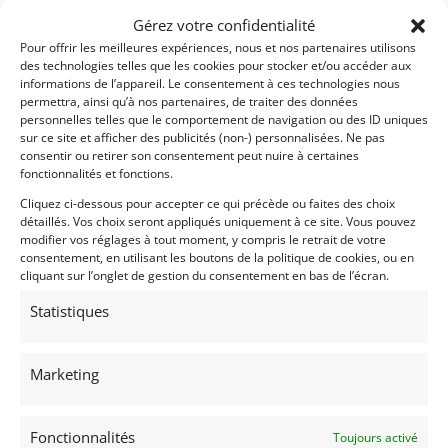
Passeports techniques
Gérez votre confidentialité
Passeport
ASN
Numéro
Extrait
Pour offrir les meilleures expériences, nous et nos partenaires utilisons
des technologies telles que les cookies pour stocker et/ou accéder aux
Passeport Technique
informations de l’appareil. Le consentement à ces technologies nous
(3 volets)
permettra, ainsi qu’à nos partenaires, de traiter des données
personnelles telles que le comportement de navigation ou des ID uniques
Passeport technique
sur ce site et afficher des publicités (non-) personnalisées. Ne pas
international
consentir ou retirer son consentement peut nuire à certaines
(PTH)
fonctionnalités et fonctions.
Cliquez ci-dessous pour accepter ce qui précède ou faites des choix
détaillés. Vos choix seront appliqués uniquement à ce site. Vous pouvez
Voir les 5 annonces de
portatile73
modifier vos réglages à tout moment, y compris le retrait de votre
consentement, en utilisant les boutons de la politique de cookies, ou en
Publié: 24 juin 2026 (il y a 2 mois)
cliquant sur l’onglet de gestion du consentement en bas de l’écran.
AUTO
GT Rallye FIA
Statistiques
Grand Tourisme [GT]
Marketing
Fonctionnalités
Toujours activé