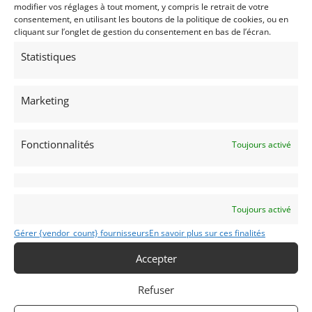
modifier vos réglages à tout moment, y compris le retrait de votre
Passeport Technique
consentement, en utilisant les boutons de la politique de cookies, ou en
(3 volets)
cliquant sur l’onglet de gestion du consentement en bas de l’écran.
Passeport technique
Statistiques
international
(PTH)
Marketing
Fonctionnalités
Voir les 224 annonces de
DPM Motors
Toujours activé
Publié: 14 juillet 2023 (il y a 3 ans)
AUTO
GT Rallye FIA
Toujours activé
GT Courses de cote
Grand Tourisme [GT]
Gérer {vendor_count} fournisseurs
En savoir plus sur ces finalités
Tour Auto
,
Tour de Corse
,
Monte-Carlo Historique
,
Accepter
Modena Cento Ore
Refuser