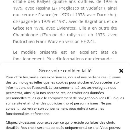
d’Italie des Rallyes (quatre ans d’affilée, de 1976 à
1979, avec Fassina (2), Pregliasco et Vudafieri), ainsi
que ceux de France (en 1976 et 1978, avec Darniche),
d’Espagne (en 1979 et 1981, avec de Bagration), et de
Grèce (en 1978, avec Livieratos). Elle a en outre été
Championne d’Europe de rallycross en 1976, avec
l’autrichien Franz Wurz en version HF 2.4L.
Le modèle présenté est en excellent état de
fonctionnement. Plus d’informations dur demande.
Gérez votre confidentialité
Partager cette annonce
Pour offrir les meilleures expériences, nous et nos partenaires utilisons
des technologies telles que les cookies pour stocker et/ou accéder aux
informations de l’appareil. Le consentement à ces technologies nous
permettra, ainsi qu’à nos partenaires, de traiter des données
personnelles telles que le comportement de navigation ou des ID uniques
sur ce site et afficher des publicités (non-) personnalisées. Ne pas
consentir ou retirer son consentement peut nuire à certaines
Passeports techniques
fonctionnalités et fonctions.
Cliquez ci-dessous pour accepter ce qui précède ou faites des choix
Passeport
ASN
Numéro
Extrait
détaillés. Vos choix seront appliqués uniquement à ce site. Vous pouvez