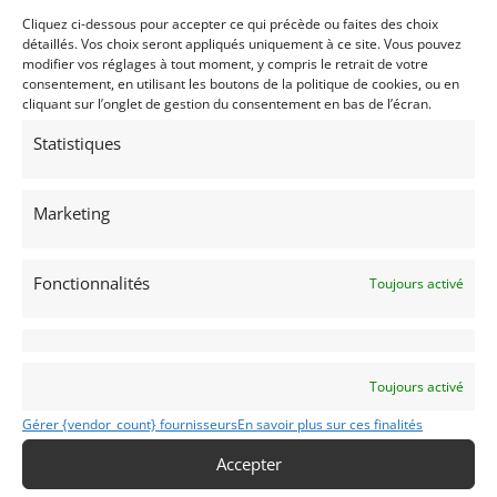
Cliquez ci-dessous pour accepter ce qui précède ou faites des choix
Publié: 5 octobre 2022 (il y a 4 ans)
détaillés. Vos choix seront appliqués uniquement à ce site. Vous pouvez
modifier vos réglages à tout moment, y compris le retrait de votre
AUTO
consentement, en utilisant les boutons de la politique de cookies, ou en
Tout Terrain
cliquant sur l’onglet de gestion du consentement en bas de l’écran.
4X4
Statistiques
Marketing
88
07
Fonctionnalités
Toujours activé
1980
SAINT GAUDENS
(31) Haute-Garonne
Voir sur la carte
Toujours activé
Gérer {vendor_count} fournisseurs
En savoir plus sur ces finalités
Modifier mon annonce
Accepter