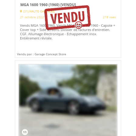
MGA 1600 1960 (1960)
[VENDU]
(31) HAUTE-GARONNE
21 octobre 2022
218 vues
Vends MGA 1600 1960. Vends MGA 1600 - 02/1960 - Capote +
Cover top + Side screens. Dossier de factures d'entretien.
CGF. Allumage électronique - Echappement inox.
Entièrement révisée.
Vendu par : Garage Concept Store
11