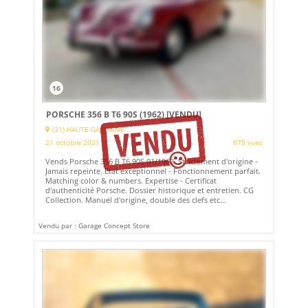
16
PORSCHE 356 B T6 90S (1962)
[VENDU]
(31) HAUTE-GARONNE
21 octobre 2021
875 vues
Vends Porsche 356 B T6 90S 01/1962. Strictement d'origine -
Jamais repeinte. Etat exceptionnel - Fonctionnement parfait.
Matching color & numbers. Expertise - Certificat
d'authenticité Porsche. Dossier historique et entretien. CG
Collection. Manuel d'origine, double des clefs etc...
Vendu par : Garage Concept Store