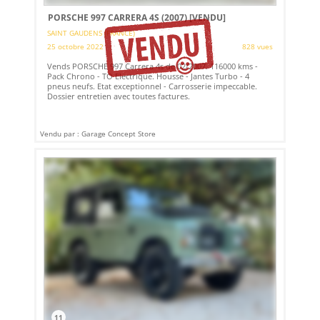
PORSCHE 997 CARRERA 4S (2007)
[VENDU]
SAINT GAUDENS (FRANCE)
25 octobre 2022
828 vues
Vends PORSCHE 997 Carrera 4s de 02/2007. 116000 kms -
Pack Chrono - TO Electrique. Housse - Jantes Turbo - 4
pneus neufs. Etat exceptionnel - Carrosserie impeccable.
Dossier entretien avec toutes factures.
Vendu par : Garage Concept Store
11