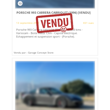
13
PORSCHE 993 CARRERA CABRIOLET (1996)
[VENDU]
13 septembre 2022
831 vues
Porsche 993 Carrera cabriolet 05/1996. 136000 kms -
Variocam - Boite méca. Clim - Capote électrique.
Echappement et suspension sport - (Porsche).
Vendu par : Garage Concept Store