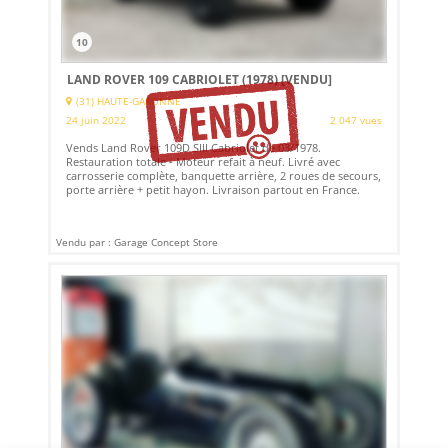
10
LAND ROVER 109 CABRIOLET (1978)
[VENDU]
(31) HAUTE-GARONNE
24 juin 2022
2 047 vues
Vends Land Rover 109D SIII Cabriolet de 03/1978.
Restauration totale - Moteur refait à neuf. Livré avec
carrosserie complète, banquette arrière, 2 roues de secours,
porte arrière + petit hayon. Livraison partout en France.
Vendu par : Garage Concept Store