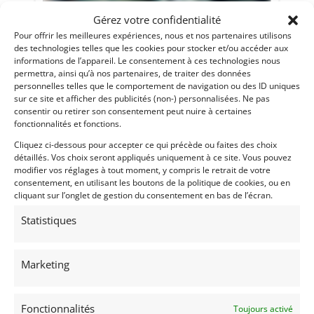
Gérez votre confidentialité
Pour offrir les meilleures expériences, nous et nos partenaires utilisons
12
des technologies telles que les cookies pour stocker et/ou accéder aux
informations de l’appareil. Le consentement à ces technologies nous
AUSTIN SEVEN SPECIAL MONOPOSTO RACER
permettra, ainsi qu’à nos partenaires, de traiter des données
[VENDU]
personnelles telles que le comportement de navigation ou des ID uniques
(31) HAUTE-GARONNE
sur ce site et afficher des publicités (non-) personnalisées. Ne pas
10 juin 2022
2 893 vues
consentir ou retirer son consentement peut nuire à certaines
fonctionnalités et fonctions.
Vends Austin Seven Monoposto Spécial Racer. Moteur 750
cm3 à compresseur. Boite à 4 rapports + Marche Arrière.
Dossier historique avec documents d’origine et factures.
Cliquez ci-dessous pour accepter ce qui précède ou faites des choix
Entièrement restaurée – Eligible toutes grandes épreuves
détaillés. Vos choix seront appliqués uniquement à ce site. Vous pouvez
classiques. Passeport - V5 - Expertise.
modifier vos réglages à tout moment, y compris le retrait de votre
consentement, en utilisant les boutons de la politique de cookies, ou en
Vendu par : Garage Concept Store
cliquant sur l’onglet de gestion du consentement en bas de l’écran.
Statistiques
Marketing
Fonctionnalités
Toujours activé