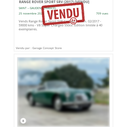
RANGE ROVER SPORT SRV (2017)
[VENDU]
SAINT – GAUDENS (FRANCE)
25 novembre 2022
709 vues
Vends Range Rover Sport SVR Carbon Edition. 02/2017 -
59000 kms - V8 Super Charged 550cv. Edition limitée à 40
exemplaires.
Vendu par : Garage Concept Store
8