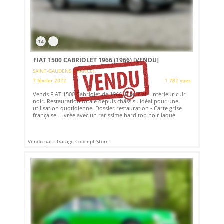
14
FIAT 1500 CABRIOLET 1966 (1966)
[VENDU]
SAINT-GAUDENS (FRANCE)
7 février 2022
1 782 vues
Vends FIAT 1500 Cabriolet de 1966. Bleu ciel - Intérieur cuir
noir. Restauration totale depuis châssis.. Idéal pour une
utilisation quotidienne. Dossier restauration - Carte grise
française. Livrée avec un rarissime hard top noir laqué
Vendu par : Garage Concept Store