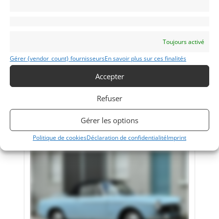
8
Toujours activé
AUDI RS4 B8 (2012)
[VENDU]
Gérer {vendor_count} fournisseurs
En savoir plus sur ces finalités
(31) HAUTE-GARONNE
15 mars 2022
2 689 vues
Accepter
Vends Audi RS4 B8 - 65000 kms évolutifs. Black / Black - Full
options : Dynamic Select, Châssis sport, Dif. Quattro Sport,
Refuser
Freins Céramique, Toit ouvrant pano, Ouverture hayon
élec, etc, etc... Carnet - 0 TAXE - 0 MALUS. Reprise / Echange
possible. Contact uniquement par téléphone SVP Merci.
Gérer les options
Vendu par : Garage Concept Store
Politique de cookies
Déclaration de confidentialité
Imprint