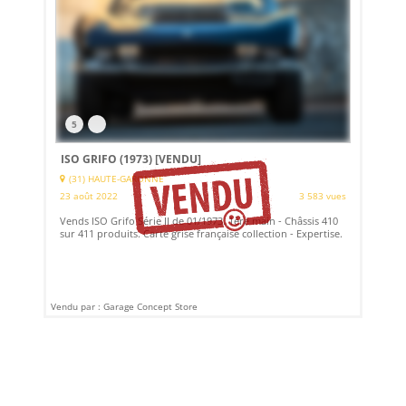
5
ISO GRIFO (1973)
[VENDU]
(31) HAUTE-GARONNE
23 août 2022
3 583 vues
Vends ISO Grifo Série II de 01/1973. 1ère main - Châssis 410
sur 411 produits. Carte grise française collection - Expertise.
Vendu par : Garage Concept Store