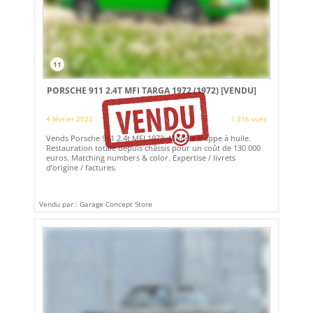
11
PORSCHE 911 2.4T MFI TARGA 1972 (1972)
[VENDU]
4 février 2022
1 316 vues
Vends Porsche 911 2.4t MFI 1972. Modèle trappe à huile.
Restauration totale depuis châssis pour un coût de 130 000
euros. Matching numbers & color. Expertise / livrets
d’origine / factures.
Vendu par : Garage Concept Store