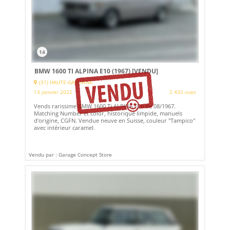
14
BMW 1600 TI ALPINA E10 (1967)
[VENDU]
(31) HAUTE-GARONNE
13 janvier 2022
2 432 vues
Vends rarissime BMW 1600 Ti ALPINA E10 de 08/1967.
Matching Number et color, historique limpide, manuels
d'origine, CGFN. Vendue neuve en Suisse, couleur "Tampico"
avec intérieur caramel.
Vendu par : Garage Concept Store