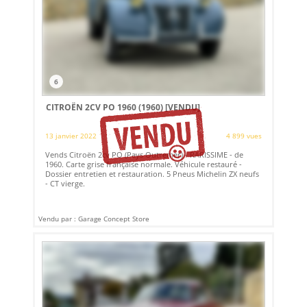
6
CITROËN 2CV PO 1960 (1960)
[VENDU]
13 janvier 2022
4 899 vues
Vends Citroën 2cv PO (Pays Outremer) - RARISSIME - de
1960. Carte grise française normale. Véhicule restauré -
Dossier entretien et restauration. 5 Pneus Michelin ZX neufs
- CT vierge.
Vendu par : Garage Concept Store