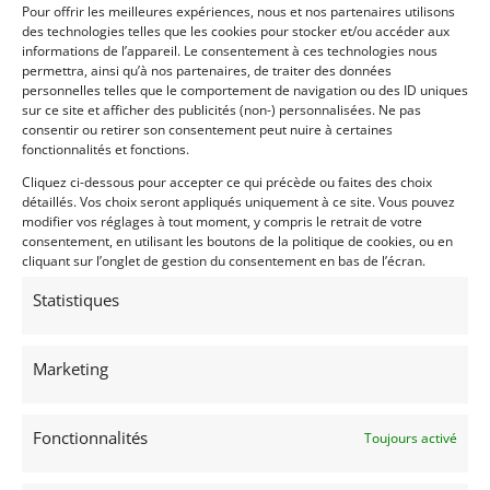
technique vierge et une garantie de 6 mois, prix sur
Pour offrir les meilleures expériences, nous et nos partenaires utilisons
demande
des technologies telles que les cookies pour stocker et/ou accéder aux
informations de l’appareil. Le consentement à ces technologies nous
permettra, ainsi qu’à nos partenaires, de traiter des données
Demandez une expertise de ce modèle
personnelles telles que le comportement de navigation ou des ID uniques
sur ce site et afficher des publicités (non-) personnalisées. Ne pas
consentir ou retirer son consentement peut nuire à certaines
fonctionnalités et fonctions.
Partager cette annonce
Cliquez ci-dessous pour accepter ce qui précède ou faites des choix
détaillés. Vos choix seront appliqués uniquement à ce site. Vous pouvez
modifier vos réglages à tout moment, y compris le retrait de votre
consentement, en utilisant les boutons de la politique de cookies, ou en
cliquant sur l’onglet de gestion du consentement en bas de l’écran.
Statistiques
Marketing
Voir les 269 annonces de
Franco LEMBO
Publié: 24 octobre 2025 (il y a 10 mois)
Fonctionnalités
Toujours activé
AUTO
Tout Terrain
4X4