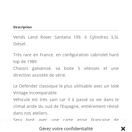
Description
Vends Land Rover Santana 109. 6 Cylindres 3,5L
Diésel.
Très rare en France, en configuration cabriolet hard
top de 1989.
Chassis galvanisé, sa boite 5 vitesses et une
direction assistée de série.
Le Defender classique le plus utilisable avec un look
Vintage incomparable.
Véhicule est très sain car il à passé sa vie dans le
climat aride du sud de l’Espagne, entièrement révisé
dans nos ateliers.
Sera livré avec une carte grise Française de
collection, une expertise valeur agrée, un contrôle
Gérez votre confidentialité