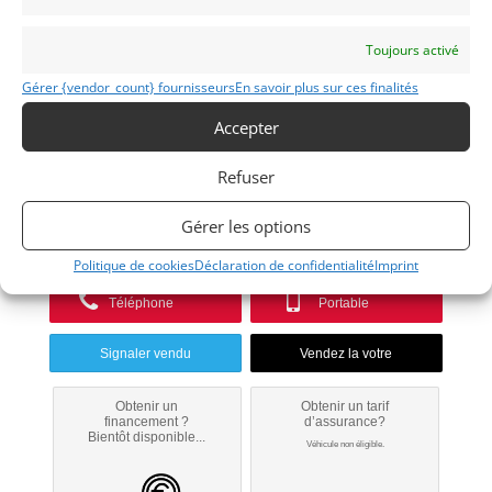
Toujours activé
Gérer {vendor_count} fournisseurs
En savoir plus sur ces finalités
SANTANA
Accepter
1989
Refuser
Modifier mon annonce
Gérer les options
Contacter le vendeur par mail
Politique de cookies
Déclaration de confidentialité
Imprint
Téléphone
Portable
Signaler vendu
Obtenir un
Obtenir un tarif
financement ?
d’assurance?
Bientôt disponible...
Véhicule non éligible.