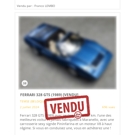
Vendu par : Franco LEMBO
38
FERRARI 328 GTS (1989)
[VENDU]
TEMSE (BELGIQUE)
2 juillet 2024
696 vues
Ferrari 328 GTS (1989) avec seulement 38.023 km. l'une des
meilleures voitures jamais fabriquées à Maranello, avec une
carrosserie sexy signée Pininfarina et un moteur V8 à haut
régime. Si vous en conduisez une, vous en achèterez une !