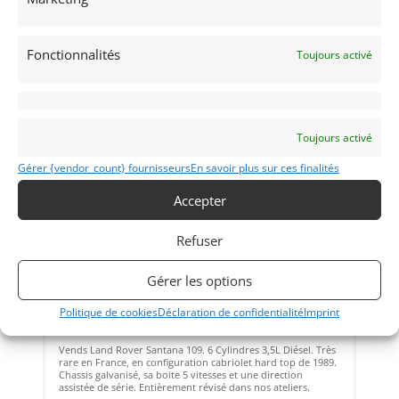
Vendu par : Man Racing
Fonctionnalités
Toujours activé
PSD
Toujours activé
Gérer {vendor_count} fournisseurs
En savoir plus sur ces finalités
Accepter
Refuser
14
LAND ROVER SANTANA 109, 3.5L 6-CYLINDER DIESEL
Gérer les options
(1989)
Politique de cookies
Déclaration de confidentialité
Imprint
24 octobre 2025
1 088 vues
Vends Land Rover Santana 109. 6 Cylindres 3,5L Diésel. Très
rare en France, en configuration cabriolet hard top de 1989.
Chassis galvanisé, sa boite 5 vitesses et une direction
assistée de série. Entièrement révisé dans nos ateliers.