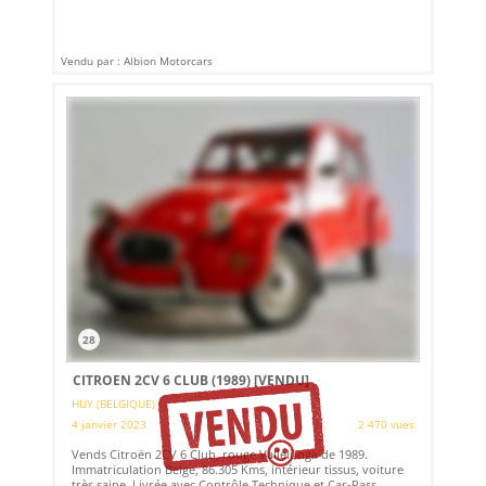
Vendu par : Albion Motorcars
28
CITROEN 2CV 6 CLUB (1989)
[VENDU]
HUY (BELGIQUE)
4 janvier 2023
2 470 vues
Vends Citroën 2CV 6 Club, rouge Vallelunga de 1989.
Immatriculation Belge, 86.305 Kms, intérieur tissus, voiture
très saine. Livrée avec Contrôle Technique et Car-Pass.