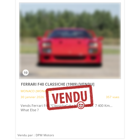
10
FERRARI F40 CLASSICHE (1989)
[VENDU]
MONACO (MONACO)
30 janvier 2026
357 vues
Vends Ferrari F40 "Classiche" du 19/*09/1989. 7 400 Km...
What Else ?
Vendu par : DPM Motors