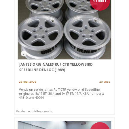
13 000
€
2
JANTES ORIGINALES RUF CTR YELLOWBIRD
SPEEDLINE DENLOC (1989)
26 mai 2026
20 vues
Vends un set de jantes Ruff CTR yellow bird Speedline
originales. 8x17 ET: 30.4 and 9x17 ET: 17.7. KBA numbers:
41310 and 40994
Vendu par : defines.goods