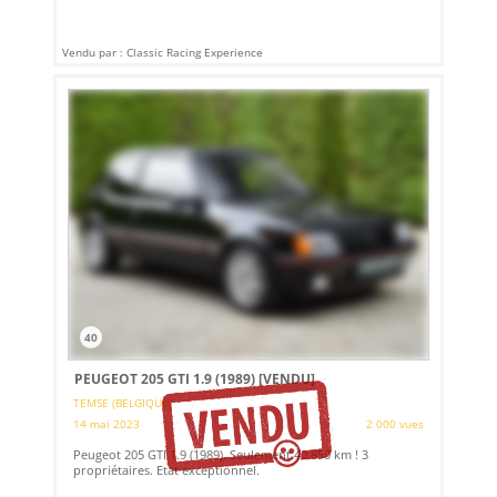
Vendu par : Classic Racing Experience
40
PEUGEOT 205 GTI 1.9 (1989)
[VENDU]
TEMSE (BELGIQUE)
14 mai 2023
2 000 vues
Peugeot 205 GTI 1.9 (1989). Seulement 40.850 km ! 3
propriétaires. Etat exceptionnel.