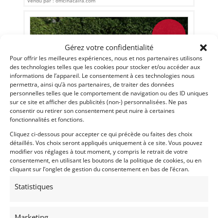
Vendu par : officinacaira.com
PSD
Gérez votre confidentialité
Pour offrir les meilleures expériences, nous et nos partenaires utilisons
des technologies telles que les cookies pour stocker et/ou accéder aux
informations de l’appareil. Le consentement à ces technologies nous
permettra, ainsi qu’à nos partenaires, de traiter des données
personnelles telles que le comportement de navigation ou des ID uniques
sur ce site et afficher des publicités (non-) personnalisées. Ne pas
consentir ou retirer son consentement peut nuire à certaines
fonctionnalités et fonctions.
22
Cliquez ci-dessous pour accepter ce qui précède ou faites des choix
détaillés. Vos choix seront appliqués uniquement à ce site. Vous pouvez
MARCH 90 ALFA ROMEO – INDY 500 (1989)
modifier vos réglages à tout moment, y compris le retrait de votre
(ITALIA)
consentement, en utilisant les boutons de la politique de cookies, ou en
22 novembre 2025
898 vues
cliquant sur l’onglet de gestion du consentement en bas de l’écran.
Vends March 90 Alfa Romeo - Indy 500 - Pilotée par Roberto
Guerrero. Restaurée intégralement en 2010 avec ses
Statistiques
couleurs d'origine. un must pour les collectionneurs et un
investissement sûr
Marketing