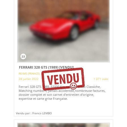
23
FERRARI 328 GTS (1989)
[VENDU]
REIMS (FRANCE)
28 juillet 2022
1 071 vues
Ferrari 328 GTS 1989, 51000 Km avec certificat Classiche,
Matching numbers, jamais accidentée,nombreuse factures,
dossier complet et son carnet d’entretien d’origine,
expertise et carte grise Française.
Vendu par : Franco LEMBO