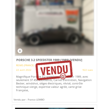
8
PORSCHE 3.2 SPEEDSTER 1989 (1989)
[VENDU]
REIMS (FRANCE)
22 avril 2022
922 vues
Magnifique Porsche 3.2 speedster Gris Météor 1989, avec
seulement 37 456 kilomètres, Carnet d’entretien, Navigation
Becker, windshot, sièges électriques, révisé, contrôle
technique vierge, expertise valeur agrée, carte grise
Française,
Vendu par : Franco LEMBO