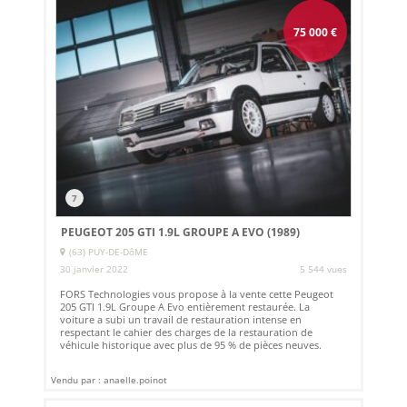
75 000
€
7
PEUGEOT 205 GTI 1.9L GROUPE A EVO (1989)
(63) PUY-DE-DôME
30 janvier 2022
5 544 vues
FORS Technologies vous propose à la vente cette Peugeot
205 GTI 1.9L Groupe A Evo entièrement restaurée. La
voiture a subi un travail de restauration intense en
respectant le cahier des charges de la restauration de
véhicule historique avec plus de 95 % de pièces neuves.
Vendu par : anaelle.poinot