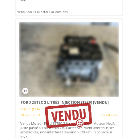
Vendu par : Collector Car Auctions
17
FORD ZETEC 2 LITRES INJECTION (1989)
[VENDU]
CLARET (FRANCE)
20 août 2023
1 068 vues
Vends Moteur Ford ZETEC 2 litres à Injection. Moteur Neuf,
juste passé au banc. 269 CV. Carter Sec. Vient avec tous ses
accessoires, une interface Hewland FT200 et un collecteur
inox.