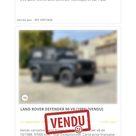
Vendu par : MY VINTAGE
10
LAND ROVER DEFENDER 90 V8 (1989)
[VENDU]
23 septembre 2022
1 333 vues
Vends rarissime Land Rover Defender Cabriolet v8 de
10/1988. 97000 kms - Etat Exceptionnel. Carte grise française