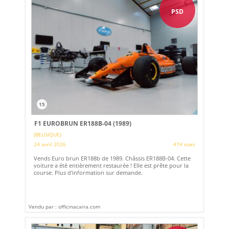
PSD
15
F1 EUROBRUN ER188B-04 (1989)
(BELGIQUE)
24 avril 2026
474 vues
Vends Euro brun ER188b de 1989. Châssis ER188B-04. Cette
voiture a été entièrement restaurée ! Elle est prête pour la
course. Plus d'information sur demande.
Vendu par : officinacaira.com