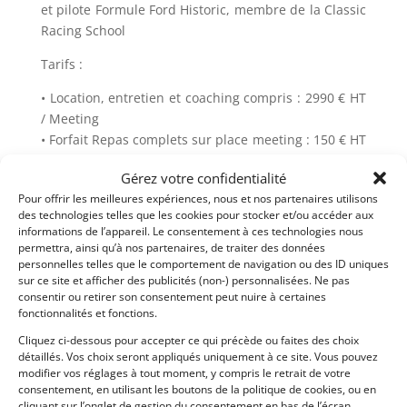
et pilote Formule Ford Historic, membre de la Classic
Racing School
Tarifs :
• Location, entretien et coaching compris : 2990 € HT
/ Meeting
• Forfait Repas complets sur place meeting : 150 € HT
/ Meeting
Gérez votre confidentialité
• Transport : entre 500 € HT et 800 € HT selon
Pour offrir les meilleures expériences, nous et nos partenaires utilisons
meeting
des technologies telles que les cookies pour stocker et/ou accéder aux
informations de l’appareil. Le consentement à ces technologies nous
Voiture performante, entièrement gérée par un team
permettra, ainsi qu’à nos partenaires, de traiter des données
et son propriétaire. La formule idéale pour débuter
personnelles telles que le comportement de navigation ou des ID uniques
en championnat historique avec une voiture fiable et
sur ce site et afficher des publicités (non-) personnalisées. Ne pas
consentir ou retirer son consentement peut nuire à certaines
satisfaisant tous les points du règlement dans un
fonctionnalités et fonctions.
cadre convivial, sérieux et professionnel.
Cliquez ci-dessous pour accepter ce qui précède ou faites des choix
Contact :
détaillés. Vos choix seront appliqués uniquement à ce site. Vous pouvez
modifier vos réglages à tout moment, y compris le retrait de votre
Julien Chaffard
consentement, en utilisant les boutons de la politique de cookies, ou en
cliquant sur l’onglet de gestion du consentement en bas de l’écran.