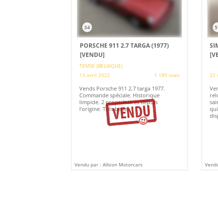
34
5
PORSCHE 911 2.7 TARGA (1977)
SI
[VENDU]
[V
TEMSE (BELGIQUE)
13 avril 2022
1 180 vues
22 
Vends Porsche 911 2.7 targa 1977.
Ven
Commande spéciale. Historique
rel
limpide. 2 propriétaires depuis
sai
l'origine. Très belle.
qui
dis
Vendu par : Albion Motorcars
Vendu