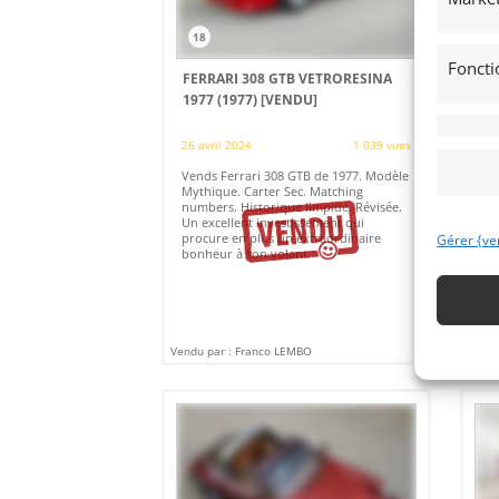
18
1
Foncti
FERRARI 308 GTB VETRORESINA
VO
1977 (1977)
[VENDU]
(1
(FR
26 avril 2024
1 039 vues
11 
Vends Ferrari 308 GTB de 1977. Modèle
Vol
Mythique. Carter Sec. Matching
en 
numbers. Historique limpide. Révisée.
com
Un excellent investissement qui
cou
procure en plus un extraordinaire
Imm
Gérer {ve
bonheur à son volant.
Vendu par : Franco LEMBO
Vendu