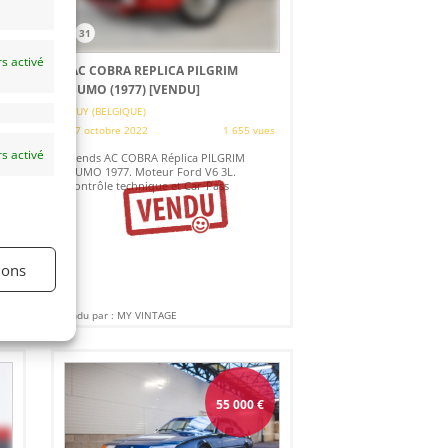
31
s activé
AC COBRA REPLICA PILGRIM
SUMO (1977)
[VENDU]
HUY (BELGIQUE)
es
27 octobre 2022
1 655 vues
s activé
Vends AC COBRA Réplica PILGRIM
a
SUMO 1977. Moteur Ford V6 3L.
contrôle technique et Car-Pass
ions
Vendu par : MY VINTAGE
55 000
€