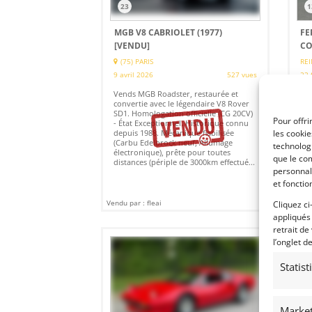
23
1
MGB V8 CABRIOLET (1977)
FE
[VENDU]
CO
(75) PARIS
REI
9 avril 2026
527 vues
22 
Vends MGB Roadster, restaurée et
Fer
convertie avec le légendaire V8 Rover
seu
SD1. Homologation officielle (CG 20CV)
mom
Pour offri
- État Exceptionnel. Historique connu
amb
depuis 1988. Mécanique fiabilisée
com
les cooki
(Carbu Edelbrock neuf, Allumage
baq
technologi
électronique), prête pour toutes
com
que le com
distances (périple de 3000km effectué...
9 e
personnal
lib
et fonctio
Vendu par : fleai
Vendu
Cliquez ci
appliqués
retrait de
l’onglet d
Statis
Market