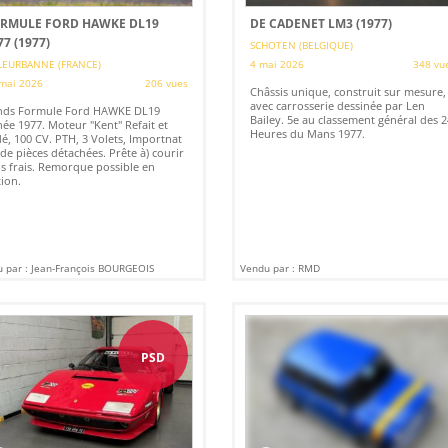
RMULE FORD HAWKE DL19
DE CADENET LM3 (1977)
77 (1977)
SCHOTEN (BELGIQUE)
LEURBANNE (FRANCE)
4 mai 2026
348 vu
mai 2026
206 vues
Châssis unique, construit sur mesure,
avec carrosserie dessinée par Len
nds Formule Ford HAWKE DL19
Bailey. 5e au classement général des 2
ée 1977. Moteur "Kent" Refait et
Heures du Mans 1977.
é, 100 CV. PTH, 3 Volets, Importnat
 de pièces détachées. Prête à) courir
s frais. Remorque possible en
ion.
 par : Jean-François BOURGEOIS
Vendu par : RMD
PSD