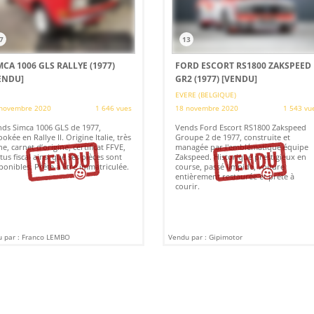
7
13
MCA 1006 GLS RALLYE (1977)
FORD ESCORT RS1800 ZAKSPEED
ENDU]
GR2 (1977)
[VENDU]
EVERE (BELGIQUE)
novembre 2020
1 646 vues
18 novembre 2020
1 543 vu
ds Simca 1006 GLS de 1977,
Vends Ford Escort RS1800 Zakspeed
ookée en Rallye II. Origine Italie, très
Groupe 2 de 1977, construite et
ne, carnet d’origine, certificat FFVE,
managée par l'emblématique équipe
tus fiscal ainsi que ses pièces sont
Zakspeed. Historique prestigieux en
ponibles. Prête à être immatriculée.
course, passé limpide, voiture
entièrement restaurée et prête à
courir.
 par : Franco LEMBO
Vendu par : Gipimotor