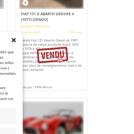
9
FIAT 131 D ABARTH GROUPE 4
(1977)
[VENDU]
MONACO (MONACO)
es
8 juillet 2024
976 vues
Vends Fiat 131 Abarth Diesel de 1997.
Voiture de rallye produite entre 1975
et 1976 à 400 exemplaires, elle
elles que
appartient au groupe 4. Moteur 4
cylindres en ligne de 1995cm3, ces
ces
modèles pèsent moins d'une tonne.
es telles
Pour plus de renseignements, merci de
(non-)
nous contacter
ionnalités
Vendu par : DPM Motors
ront
is le
quant sur