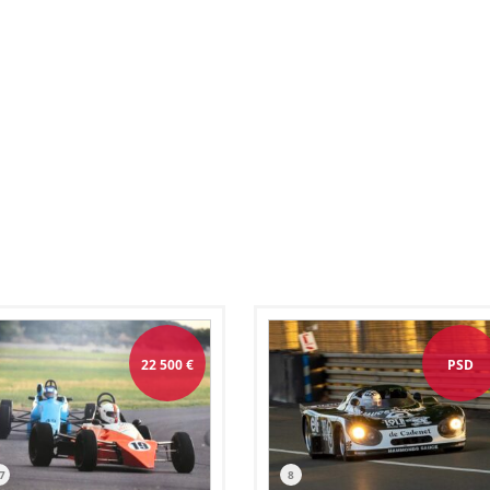
22 500
€
PSD
7
8