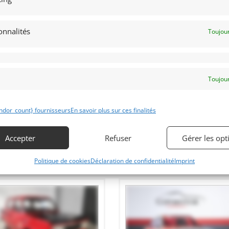
5
15
onnalités
Toujour
LKSWAGEN SCIROCCO GTI
VOLKSWAGEN SCIROCCO GTI FIA
977)
[VENDU]
(1977)
[VENDU]
ANCE)
décembre 2023
605 vues
12 novembre 2022
2 440 vu
Toujour
kswagen Scirocco GTI, front runner
Vends Volkswagen Scirocco GTI FIA.
Heritage Touring. Moteur de course
Voiture régulièrement vainqueur de l
plet de 1600 cm3, seulement 2
coupe Heritage Touring Peter Auto.
rses. FIA HTP Valable jusqu'en 2026.
PTH FIA Valable jusqu'en 2026.
atriculation routière française
Immatriculation française. Prête à
ndor_count} fournisseurs
En savoir plus sur ces finalités
courir.
Accepter
Refuser
Gérer les opt
Politique de cookies
Déclaration de confidentialité
Imprint
 par : Mike VAN THIEL
Vendu par : Mike VAN THIEL