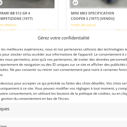
3
41
RRARI BB 512 GR 4
MINI MK3 SPECIFICATION
MPETIZIONE (1977)
COOPER S (1977)
[VENDU]
MS (FRANCE)
TEMSE (BELGIQUE)
février 2026
2 401 vues
9 juillet 2024
1 223 vu
Gérez votre confidentialité
rari BB 512 GR 4 Competizione 1977
Vends Mini MkIII specs Cooper S. La
lement 4200 kms. Un grand
voiture idéale pour le rallye, le Circuit
ent de pilotage dans une
ou la route en mode "fast road" !
r les meilleures expériences, nous et nos partenaires utilisons des technologies t
iance exceptionnelle à son volant,
pte tour 8000 tours, arceau,
es pour stocker et/ou accéder aux informations de l’appareil. Le consentement à 
uets, harnais, réservoir
es nous permettra, ainsi qu’à nos partenaires, de traiter des données personnell
pétition, vitres plexiglass, jantes de
portement de navigation ou des ID uniques sur ce site et afficher des publicités 
t 13 pouces et surtout échappement
isées. Ne pas consentir ou retirer son consentement peut nuire à certaines fonct
re le tout...
ns.
 par : Franco LEMBO
Vendu par : Albion Motorcars
-dessous pour accepter ce qui précède ou faites des choix détaillés. Vos choix se
 uniquement à ce site. Vous pouvez modifier vos réglages à tout moment, y compr
 votre consentement, en utilisant les boutons de la politique de cookies, ou en cli
e gestion du consentement en bas de l’écran.
tiques
ing