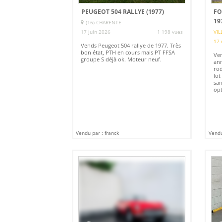
PEUGEOT 504 RALLYE (1977)
FO
19
(16) CHARENTE
17 juin 2026
1 198 vues
VIL
17 
Vends Peugeot 504 rallye de 1977. Très
bon état, PTH en cours mais PT FFSA
Ve
groupe S déjà ok. Moteur neuf.
ann
rod
lot
san
opt
Vendu par : franck
Vendu