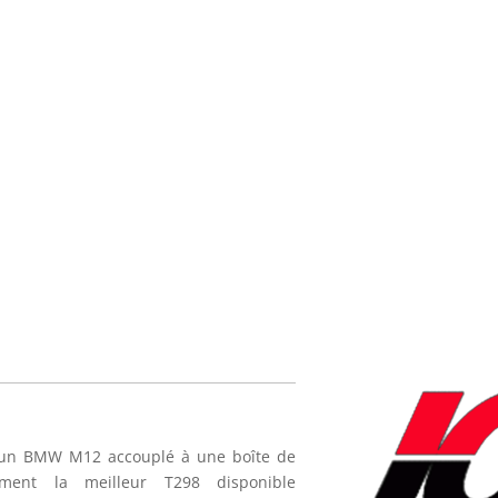
ar un BMW M12 accouplé à une boîte de
ement la meilleur T298 disponible