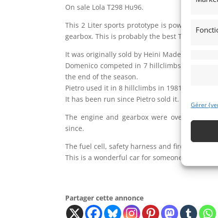
On sale Lola T298 Hu96.
This 2 Liter sports prototype is powered by
Foncti
gearbox. This is probably the best T298 available.
It was originally sold by Heini Mader Racing t
Domenico competed in 7 hillclimbs in 1980 and
the end of the season.
Pietro used it in 8 hillclimbs in 1981-82. Pietr
It has been run since Pietro sold it.
Gérer {ve
The engine and gearbox were overhauled in 
since.
The fuel cell, safety harness and fire bottle are
This is a wonderful car for someone who is look
Partager cette annonce