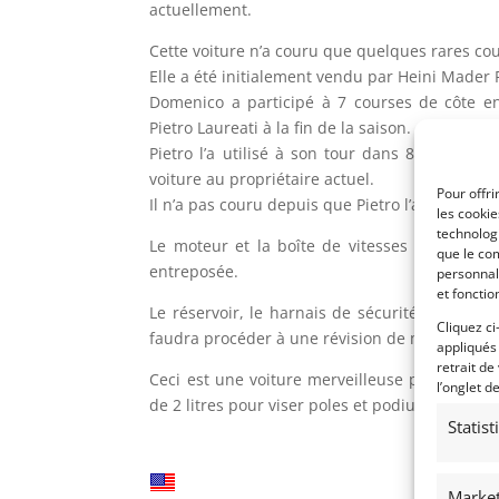
actuellement.
Cette voiture n’a couru que quelques rares cou
Elle a été initialement vendu par Heini Mader
Domenico a participé à 7 courses de côte en
Pietro Laureati à la fin de la saison.
Pietro l’a utilisé à son tour dans 8 courses 
voiture au propriétaire actuel.
Pour offri
Il n’a pas couru depuis que Pietro l’a vendue !
les cooki
technologi
Le moteur et la boîte de vitesses ont été rév
que le com
entreposée.
personnal
et fonctio
Le réservoir, le harnais de sécurité et l’extin
Cliquez ci
faudra procéder à une révision de mise en rou
appliqués
retrait de
Ceci est une voiture merveilleuse pour quelq
l’onglet d
de 2 litres pour viser poles et podiums.
Statis
Market