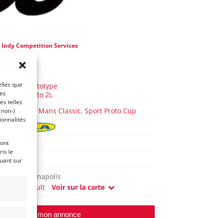
e
Indy Competition Services
 a 8 ans)
AUTO
elles que
Sport Prototype
ces
Sport Proto 2L
es telles
CER 1
,
Le Mans Classic
,
Sport Proto Cup
(non-)
ionnalités
T298
ront
is le
1979
quant sur
Indianapolis
(34) Hérault
Voir sur la carte
Modifier mon annonce