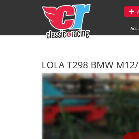
A
Accu
LOLA T298 BMW M12