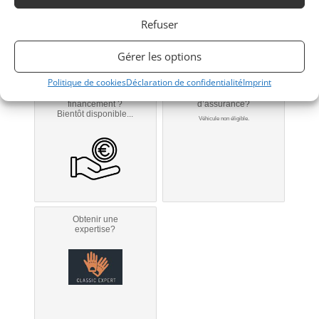
Refuser
Contacter le vendeur par mail
Gérer les options
Signaler vendu
Politique de cookies
Déclaration de confidentialité
Imprint
Obtenir un
Obtenir un tarif
financement ?
d’assurance?
Bientôt disponible...
Véhicule non éligible.
Obtenir une
expertise?