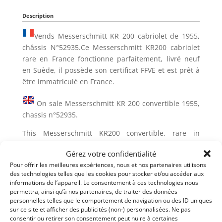
Description
Vends Messerschmitt KR 200 cabriolet de 1955,
châssis N°52935.Ce Messerschmitt KR200 cabriolet
rare en France fonctionne parfaitement, livré neuf
en Suède, il possède son certificat FFVE et est prêt à
être immatriculé en France.
On sale Messerschmitt KR 200 convertible 1955,
chassis n°52935.
This Messerschmitt KR200 convertible, rare in
France, works perfectly, delivered new in Sweden, it
Gérez votre confidentialité
gets its FFVE certificate and is ready to be registered
Pour offrir les meilleures expériences, nous et nos partenaires utilisons
in France.
des technologies telles que les cookies pour stocker et/ou accéder aux
informations de l’appareil. Le consentement à ces technologies nous
Demandez une expertise de ce modèle
permettra, ainsi qu’à nos partenaires, de traiter des données
personnelles telles que le comportement de navigation ou des ID uniques
sur ce site et afficher des publicités (non-) personnalisées. Ne pas
consentir ou retirer son consentement peut nuire à certaines
Partager cette annonce