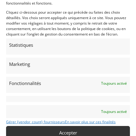
fonctionnalités et fonctions.
Cliquez ci-dessous pour accepter ce qui précède ou faites des choix
détaillés. Vos choix seront appliqués uniquement à ce site. Vous pouvez
modifier vos réglages à tout moment, y compris le retrait de votre
consentement, en utilisant les boutons de la politique de cookies, ou en
cliquant sur l’onglet de gestion du consentement en bas de l’écran.
Statistiques
Voir les 269 annonces de
Franco LEMBO
Marketing
Publié: 11 octobre 2020 (il y a 6 ans)
AUTO
Voitures de collection
Fonctionnalités
Toujours activé
Allemandes
MESSERSCHMITT
KR 200
Toujours activé
1955
Gérer {vendor_count} fournisseurs
En savoir plus sur ces finalités
Accepter
Modifier mon annonce