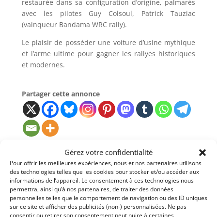
restaurée dans sa configuration d’origine, palmarès
avec les pilotes Guy Colsoul, Patrick Tauziac
(vainqueur Bandama WRC rally).
Le plaisir de posséder une voiture d’usine mythique
et l’arme ultime pour gagner les rallyes historiques
et modernes.
Partager cette annonce
Gérez votre confidentialité
Passeports techniques
Pour offrir les meilleures expériences, nous et nos partenaires utilisons
des technologies telles que les cookies pour stocker et/ou accéder aux
Passeport
ASN
Numéro
Extrait
informations de l’appareil. Le consentement à ces technologies nous
permettra, ainsi qu’à nos partenaires, de traiter des données
Passeport technique
personnelles telles que le comportement de navigation ou des ID uniques
international
(PTH)
sur ce site et afficher des publicités (non-) personnalisées. Ne pas
consentir ou retirer son consentement peut nuire à certaines