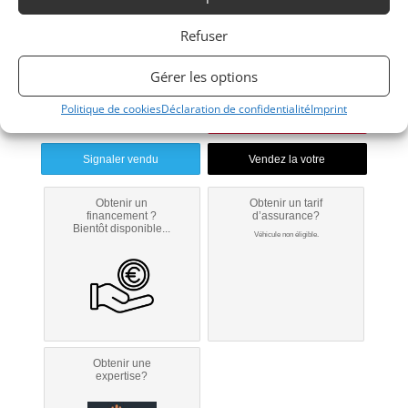
Refuser
Modifier mon annonce
Gérer les options
Contacter le vendeur par mail
Politique de cookies
Déclaration de confidentialité
Imprint
Portable
Signaler vendu
Obtenir un
Obtenir un tarif
financement ?
d’assurance?
Bientôt disponible...
Véhicule non éligible.
Obtenir une
expertise?