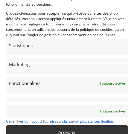
fonctionnalités et fonctions.
Cliquez ci-dessous pour accepter ce qui précède ou faites des choix
Voir l'annonce de
froget.t
détaillés. Vos choix seront appliqués uniquement à ce site. Vous pouvez
modifier vos réglages à tout moment, y compris le retrait de votre
Publié: 6 mars 2026 (il y a 5 mois)
consentement, en utilisant les boutons de la politique de cookies, ou en
AUTO
cliquant sur l’onglet de gestion du consentement en bas de l’écran.
GT Rallye FIA
Grand Tourisme [GT]
Statistiques
GT Rallye - Cote
Marketing
Fonctionnalités
Toujours activé
GALANT
1990
Toujours activé
Nice
Gérer {vendor_count} fournisseurs
En savoir plus sur ces finalités
(83) Var
Voir sur la carte
Accepter