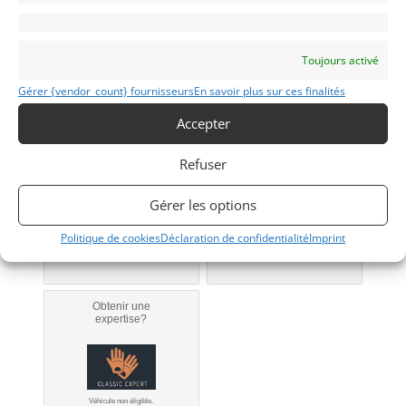
(31) Haute-Garonne
Voir sur la carte
Toujours activé
Modifier mon annonce
Gérer {vendor_count} fournisseurs
En savoir plus sur ces finalités
Accepter
Obtenir un
Obtenir un tarif
financement ?
d’assurance?
Refuser
Bientôt disponible...
Véhicule non éligible.
Gérer les options
Politique de cookies
Déclaration de confidentialité
Imprint
Obtenir une
expertise?
Véhicule non éligible.