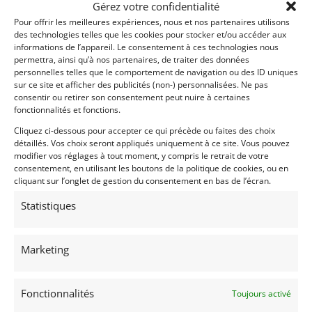
Gérez votre confidentialité
Passeport Technique
(3 volets)
Pour offrir les meilleures expériences, nous et nos partenaires utilisons
des technologies telles que les cookies pour stocker et/ou accéder aux
informations de l’appareil. Le consentement à ces technologies nous
permettra, ainsi qu’à nos partenaires, de traiter des données
personnelles telles que le comportement de navigation ou des ID uniques
sur ce site et afficher des publicités (non-) personnalisées. Ne pas
Voir les 21 annonces de
WG British Racing
consentir ou retirer son consentement peut nuire à certaines
fonctionnalités et fonctions.
Publié: 20 juin 2019 (il y a 7 ans)
Cliquez ci-dessous pour accepter ce qui précède ou faites des choix
AUTO
détaillés. Vos choix seront appliqués uniquement à ce site. Vous pouvez
Sport Prototype
modifier vos réglages à tout moment, y compris le retrait de votre
Sport Proto plus de 2L
consentement, en utilisant les boutons de la politique de cookies, ou en
Groupe CN
cliquant sur l’onglet de gestion du consentement en bas de l’écran.
OUI
Statistiques
NORMA
M20F
Marketing
2007
Fonctionnalités
Toujours activé
Cugnaux