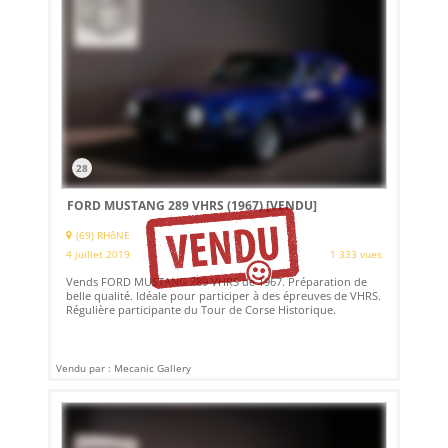
28
FORD MUSTANG 289 VHRS (1967)
[VENDU]
(69) RHôNE
4 juillet 2019
1 333 vues
Vends FORD MUSTANG 289 VHRS de 1967. Préparation de
belle qualité. Idéale pour participer à des épreuves de VHRS.
Régulière participante du Tour de Corse Historique.
Vendu par : Mecanic Gallery