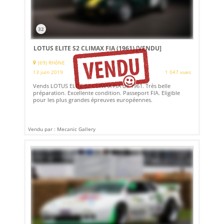
32
LOTUS ELITE S2 CLIMAX FIA (1961)
[VENDU]
(69) RHôNE
13 juin 2019
1 047 vues
Vends LOTUS ELITE S2 CLIMAX FIA de 1961. Très belle
préparation. Excellente condition. Passeport FIA. Eligible
pour les plus grandes épreuves européennes.
Vendu par : Mecanic Gallery