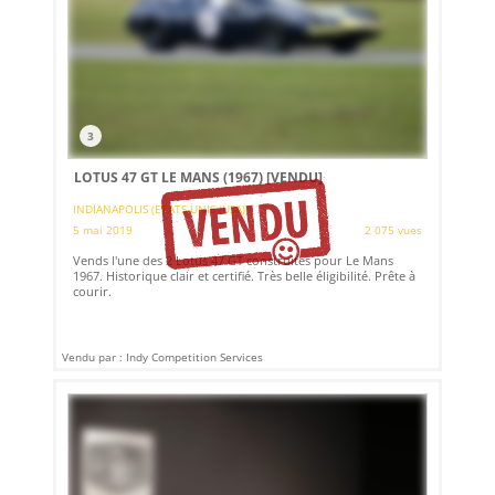
3
LOTUS 47 GT LE MANS (1967)
[VENDU]
INDIANAPOLIS (ETATS-UNIS (USA))
5 mai 2019
2 075 vues
Vends l'une des 2 Lotus 47 GT construites pour Le Mans
1967. Historique clair et certifié. Très belle éligibilité. Prête à
courir.
Vendu par : Indy Competition Services