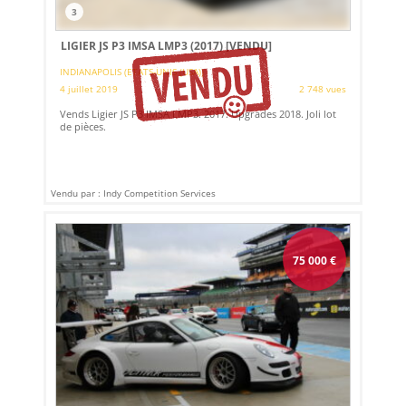
3
LIGIER JS P3 IMSA LMP3 (2017)
[VENDU]
INDIANAPOLIS (ETATS-UNIS (USA))
4 juillet 2019
2 748 vues
Vends Ligier JS P3 IMSA LMP3. 2017. Upgrades 2018. Joli lot
de pièces.
Vendu par : Indy Competition Services
75 000
€