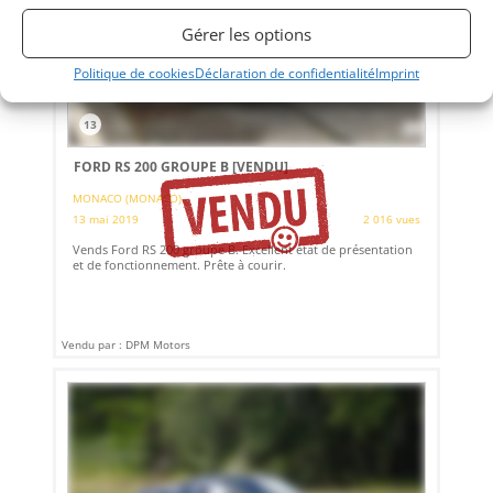
Gérer les options
Politique de cookies
Déclaration de confidentialité
Imprint
13
FORD RS 200 GROUPE B
[VENDU]
MONACO (MONACO)
13 mai 2019
2 016 vues
Vends Ford RS 200 groupe B. Excellent état de présentation
et de fonctionnement. Prête à courir.
Vendu par : DPM Motors