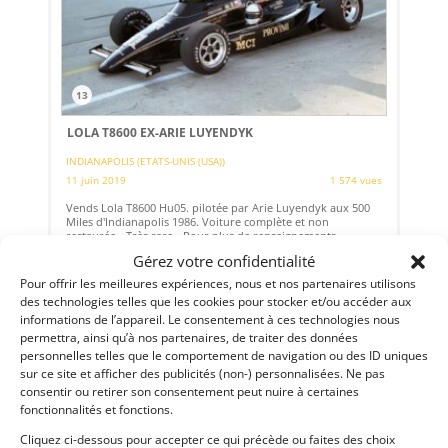
13
LOLA T8600 EX-ARIE LUYENDYK
INDIANAPOLIS (ETATS-UNIS (USA))
11 juin 2019
1 574 vues
Vends Lola T8600 Hu05. pilotée par Arie Luyendyk aux 500
Miles d'Indianapolis 1986. Voiture complète et non
restaurée - Très rare - Pour plus de renseignements,
n'hésitez pas à nous contacter.
Gérez votre confidentialité
Pour offrir les meilleures expériences, nous et nos partenaires utilisons
Vendu par : Indy Competition Services
des technologies telles que les cookies pour stocker et/ou accéder aux
informations de l’appareil. Le consentement à ces technologies nous
permettra, ainsi qu’à nos partenaires, de traiter des données
personnelles telles que le comportement de navigation ou des ID uniques
sur ce site et afficher des publicités (non-) personnalisées. Ne pas
consentir ou retirer son consentement peut nuire à certaines
fonctionnalités et fonctions.
Cliquez ci-dessous pour accepter ce qui précède ou faites des choix