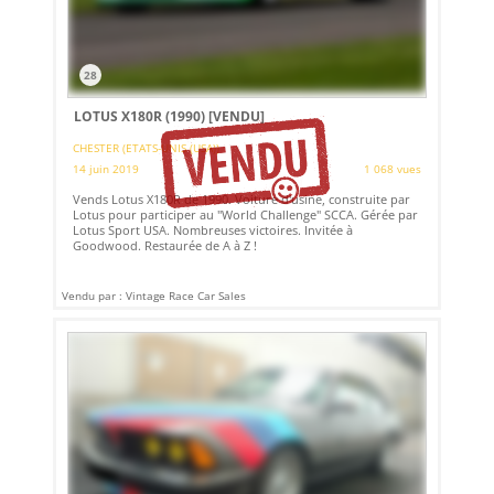
28
LOTUS X180R (1990)
[VENDU]
CHESTER (ETATS-UNIS (USA))
14 juin 2019
1 068 vues
Vends Lotus X180R de 1990. Voiture d'usine, construite par
Lotus pour participer au "World Challenge" SCCA. Gérée par
Lotus Sport USA. Nombreuses victoires. Invitée à
Goodwood. Restaurée de A à Z !
Vendu par : Vintage Race Car Sales