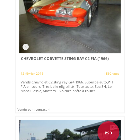
8
CHEVROLET CORVETTE STING RAY C2 FIA (1966)
12 février 2019
1 592 vues
Vends Chevrolet C2 sting ray Gr4 1966. Superbe auto,PTH
FIA en cours. Très belle éligibilité : Tour auto, Spa 3H, Le
Mans Classic, Masters... Voiture prête à rouler.
Vendu par : contact-4
PSD