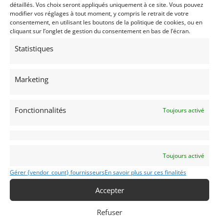
détaillés. Vos choix seront appliqués uniquement à ce site. Vous pouvez
modifier vos réglages à tout moment, y compris le retrait de votre
consentement, en utilisant les boutons de la politique de cookies, ou en
cliquant sur l’onglet de gestion du consentement en bas de l’écran.
Statistiques
20
AUDI QUATTRO S1 E2 1985 FIA VHRS (1985)
[VENDU]
Marketing
REIMS
16 mai 2019
4 390 vues
Vends reconstruction Audi quattro S1 E2 1985. Réalisée par
Fonctionnalités
Toujours activé
spécialiste Allemand réputé. Papiers FIA régularité
historique, dossier complet de restauration, expertise
valeur agrée et carte grise Française.
Vendu par : Franco LEMBO
Toujours activé
Gérer {vendor_count} fournisseurs
En savoir plus sur ces finalités
Accepter
Refuser