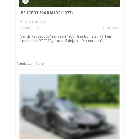
3
PEUGEOT 504 RALLYE (1977)
(16) CHARENTE
17 juin 2026
1 198 vues
Vends Peugeot 504 rallye de 1977. Très bon état, PTH en
cours mais PT FFSA groupe S déjà ok. Moteur neuf.
Vendu par : franck