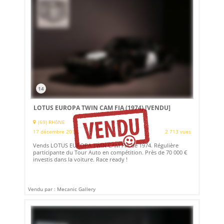
14
LOTUS EUROPA TWIN CAM FIA (1974)
[VENDU]
(69) RHôNE
17 décembre 2018
2 713 vues
Vends LOTUS EUROPA TWIN CAM FIA de 1974. Régulière
participante du Tour Auto en compétition. Près de 70 000 €
investis dans la voiture. Race ready !
Vendu par : Mecanic Gallery