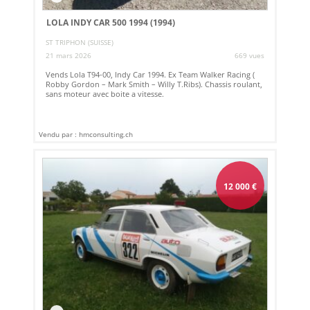
LOLA INDY CAR 500 1994 (1994)
ST TRIPHON (SUISSE)
21 mars 2026
669 vues
Vends Lola T94-00, Indy Car 1994. Ex Team Walker Racing (
Robby Gordon – Mark Smith – Willy T.Ribs). Chassis roulant,
sans moteur avec boite a vitesse.
Vendu par : hmconsulting.ch
12 000
€