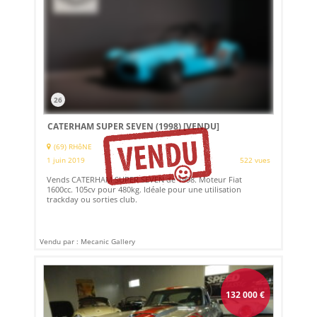
26
CATERHAM SUPER SEVEN (1998)
[VENDU]
(69) RHôNE
1 juin 2019
522 vues
Vends CATERHAM SUPER SEVEN de 1998. Moteur Fiat
1600cc. 105cv pour 480kg. Idéale pour une utilisation
trackday ou sorties club.
Vendu par : Mecanic Gallery
132 000
€