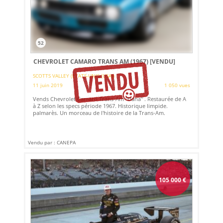
52
CHEVROLET CAMARO TRANS AM (1967)
[VENDU]
SCOTTS VALLEY (ETATS-UNIS (USA))
11 juin 2019
1 050 vues
Vends Chevrolet Camaro Trans-Am "Dana" . Restaurée de A
à Z selon les specs période 1967. Historique limpide.
palmarès. Un morceau de l'histoire de la Trans-Am.
Vendu par : CANEPA
105 000
€