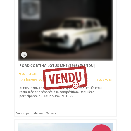
14
FORD CORTINA LOTUS MK1 (1963)
[VENDU]
(69) RHôNE
17 décembre 2018
1 358 vues
Vends FORD CORTINA LOTUS MK1 de 1963. Entièrement
restaurée et préparée à la compétition. Régulière
participante du Tour Auto. PTH FIA.
Vendu par : Mecanic Gallery