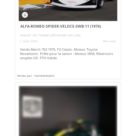
4
ALFA-ROMEO-SPIDER-VELOCE-SWB-11 (1976)
HENLEY ON THAMES (ROYAUME-UNI (UK))
1 août 2026
962 vues
Vends March 763 1976. F3 Classic. Moteur Toyota
Novamotor. Prête pour la saison : Moteur 0KM, Réservoirs
souples OK. PTH Valide.
Vendu par : hambledublin