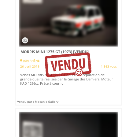
32
MORRIS MINI 1275 GT (1973)
[VENDU]
(69) RHôNE
26 avril 2019
1 563 vues
Vends MORRIS MINI 1275 GT de 1973. Préparation de
grande qualité réalisée par le Garage des Damiers. Moteur
KAD 1296cc. Prête à courir.
Vendu par : Mecanic Gallery