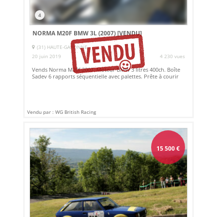
4
NORMA M20F BMW 3L (2007)
[VENDU]
(31) HAUTE-GARONNE
20 juin 2019
4 230 vues
Vends Norma M20f 2007. Moteur BMW 3 litres 400ch. Boîte
Sadev 6 rapports séquentielle avec palettes. Prête à courir
Vendu par : WG British Racing
15 500
€