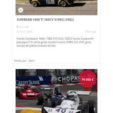
4
SUNBEAM 1600 TI 160CV 510KG (1982)
(01) AIN
12 avril 2026
759 vues
Vends Sunbeam 1600. 1982 510 KGS 160CV boite Cosworth
passeport IS carte grise suisse France VHRS OU VHC gros
stocks de pièces toutes sortes
Vendu par : Alain
70 000
€