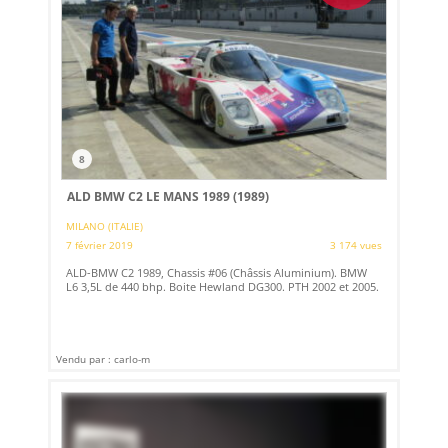
8
ALD BMW C2 LE MANS 1989 (1989)
MILANO (ITALIE)
7 février 2019
3 174 vues
ALD-BMW C2 1989, Chassis #06 (Châssis Aluminium). BMW
L6 3,5L de 440 bhp. Boite Hewland DG300. PTH 2002 et 2005.
Vendu par : carlo-m